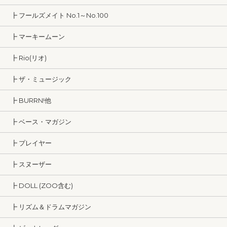
┣ フールズメイト No.1～No.100
┣ マーキームーン
┣ Rio(リオ)
┣ ザ・ミュージック
┣ BURRN!他
┣ ベース・マガジン
┣ プレイヤー
┣ スヌーザー
┣ DOLL (ZOO含む)
┣ リズム＆ドラムマガジン