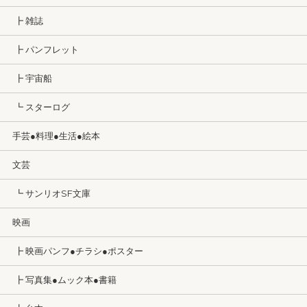
┣ 雑誌
┣ パンフレット
┣ 宇宙船
┗ スターログ
手芸●料理●生活●絵本
文芸
┗ サンリオSF文庫
映画
┣ 映画パンフ●チラシ●ポスター
┣ 写真集●ムック本●書籍