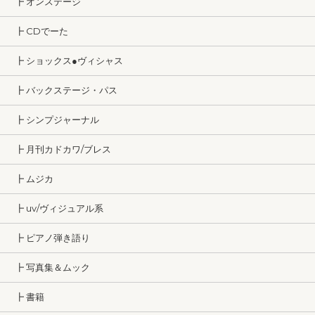
┣ オンステージ
┣ CDでーた
┣ ショックス●ヴィシャス
┣ バックステージ・パス
┣ シンプジャーナル
┣ 月刊カドカワ/ブレス
┣ ムジカ
┣ uv/ヴィジュアル系
┣ ピアノ弾き語り
┣ 写真集＆ムック
┣ 書籍