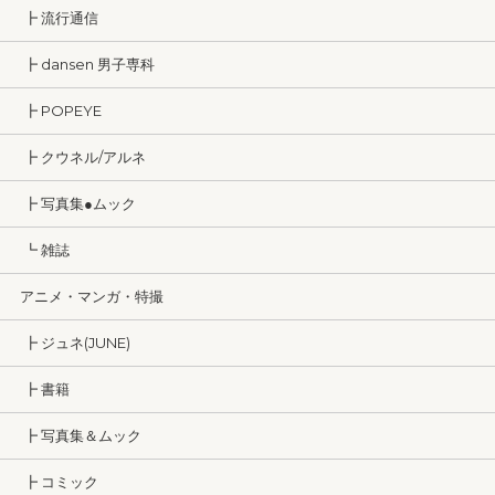
┣ 流行通信
┣ dansen 男子専科
┣ POPEYE
┣ クウネル/アルネ
┣ 写真集●ムック
┗ 雑誌
アニメ・マンガ・特撮
┣ ジュネ(JUNE)
┣ 書籍
┣ 写真集＆ムック
┣ コミック