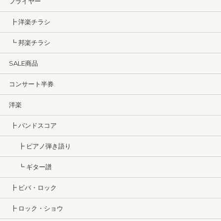
フライヤー
┣ 洋楽チラシ
┗ 邦楽チラシ
SALE商品
コンサート半券
洋楽
┣ バンドスコア
┣ ピアノ弾き語り
┗ ギター譜
┣ ビバ・ロック
┣ ロック・ショウ