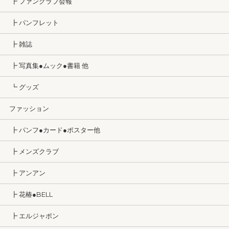
┣ ファンクラブ会報
┣ パンフレット
┣ 雑誌
┣ 写真集●ムック●書籍 他
┗ グッズ
ファッション
┣ パンフ●カード●ポスター他
┣ メンズクラブ
┣ アンアン
┣ 花椿●BELL
┣ エルジャポン