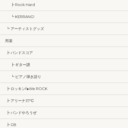
┣ Rock Hard
┗ KERRANG!
┗ アーティストグッズ
邦楽
┣ バンドスコア
┣ ギター譜
┗ ピアノ弾き語り
┣ ロッキンf●We ROCK
┣ アリーナ37℃
┣ バンドやろうぜ
┣ GB