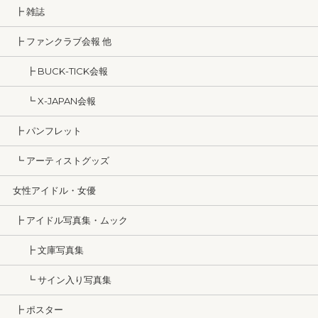
┣ 雑誌
┣ ファンクラブ会報 他
┣ BUCK-TICK会報
┗ X-JAPAN会報
┣ パンフレット
┗ アーティストグッズ
女性アイドル・女優
┣ アイドル写真集・ムック
┣ 文庫写真集
┗ サイン入り写真集
┣ ポスター