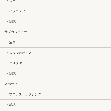
┣ 台本
┣ バラエティ
┗ 雑誌
サブカルチャー
┣ 宝島
┣ スタジオボイス
┣ エスクァイア
┗ 雑誌
スポーツ
┣ プロレス、ボクシング
┣ 雑誌