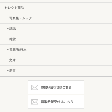
セレクト商品
┣ 写真集・ムック
┣ 雑誌
┣ 雑貨
┣ 書籍/単行本
┣ 文庫
┗ 新書