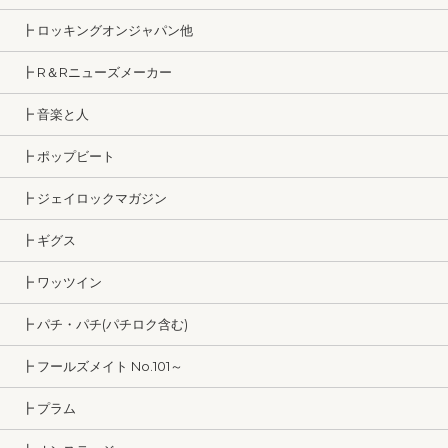
┣ ロッキングオンジャパン他
┣ R＆Rニューズメーカー
┣ 音楽と人
┣ ポップビート
┣ ジェイロックマガジン
┣ ギグス
┣ ワッツイン
┣ パチ・パチ(パチロク含む)
┣ フールズメイト No.101～
┣ プラム