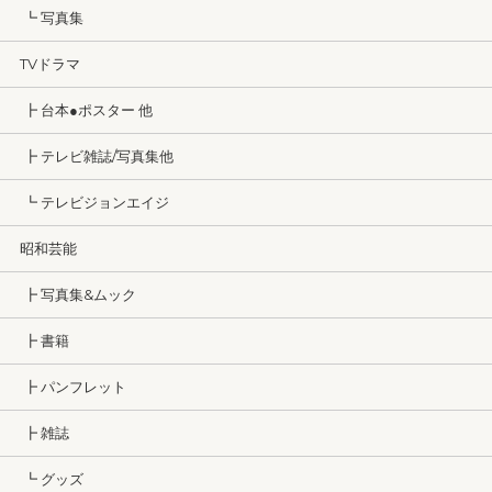
┗ 写真集
TVドラマ
┣ 台本●ポスター 他
┣ テレビ雑誌/写真集他
┗ テレビジョンエイジ
昭和芸能
┣ 写真集&ムック
┣ 書籍
┣ パンフレット
┣ 雑誌
┗ グッズ