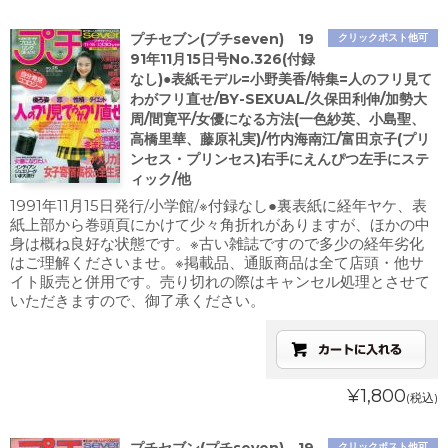
プチセブン(プチseven) 19
クリックポスト他可
91年11月15日号No.326(付録
なし)●表紙モデル=小野美香/特集=人のフリ見て
わがフリ直せ/BY-SEXUAL/久保田利伸/加勢大
周/間寛平/女優になる方法(一色紗英、小島聖、
高橋里華、藤原礼実)/竹内海南江/富田京子(プリ
ンセス・プリンセス)右手にえんぴつ左手にステ
ィック/他
1991年11月15日発行/小学館/※付録なし●裏表紙に経年ヤケ、表
紙上部から巻頭頁にかけて少々角折れがありますが、ほかの中
身は概ね良好な状態です。※古い雑誌ですので多少の経年劣化
はご理解くださいませ。※掲載品、通販商品は全て店頭・他サ
イト販売と併用です。売り切れの際はキャンセル処理とさせて
いただきますので、御了承ください。
¥1,800
(税込)
クリックポスト他可