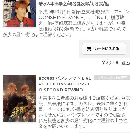
清水&本田恭之/崎谷健次郎/向谷実/他
平成5年10月5日発行/立東社/収録スコア=「M
OONSHINE DANCE」、「No.1」槇原敬
之、他●表紙底部に傷みがありますが、中身
は概ね良好な状態です。※古い雑誌ですので
多少の経年劣化はご理解ください。
¥2,000
(税込)
access パンフレット LIVE
クリックポスト他不可
REFLEXIONS ACCESS T
O SECOND REWIND
⚠️美本をご希望のお客様はご遠慮ください●表
紙、裏表紙にキズ、カスレ、表紙に薄く折れ
目、ページにキズ●書き込み切り取りはござ
いません●古いパンフレットですので明記さ
れた状態と多少の経年劣化にご理解の上で注
文をお願いいたします。