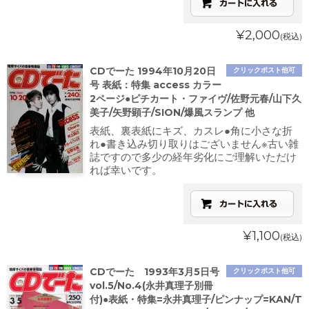
¥2,000
(税込)
CDでーた 1994年10月20日
クリックポスト他可
号 表紙：特集 access カラー
2ページ●ピチカート・ファイヴ/佐野元春/山下久
美子/矢野顕子/SION/爆風スランプ 他
表紙、裏表紙にキズ、カスレ●角に小さな折
れ●書き込み切り取りはございません※古い雑
誌ですので多少の経年劣化にご理解いただけ
れば幸いです。
¥1,100
(税込)
CDでーた 1993年3月5日号
クリックポスト他可
vol.5/No.4(永井真理子別冊
付)●表紙・特集=永井真理子/ピンナップ=KAN/T