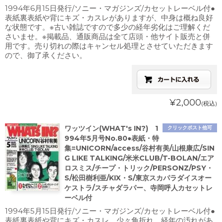
1994年6月15日発行/ソニー・マガジンズ/カセットレーベル付●
表紙裏表紙や背にキズ・カスレがありますが、中身は概ね良好
な状態です。※古い雑誌ですので多少の経年劣化はご理解くだ
さいませ。※掲載品、通販商品は全て店頭・他サイト販売と併
用です。売り切れの際はキャンセル処理とさせていただきます
ので、御了承ください。
¥2,000
(税込)
ワッツイン(WHAT's IN?) 1
クリックポスト他可
994年5月号No.80●表紙・特
集=UNICORN/access/谷村有美/山根康広/SIN
G LIKE TALKING/米米CLUB/T-BOLAN/エア
ロスミス/チープ・トリック/PERSONZ/PSY・
S/松田樹利亜/KIX・S/東京スカパラダイスオー
ケストラ/スチャダラパー、寺岡呼人カセットレ
ーベル付
1994年5月15日発行/ソニー・マガジンズ/カセットレーベル付●
表紙裏表紙や背にキズ・カスレ、少々角折れ、経年の汚れがあ