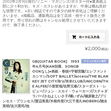
2002年2月9日発行/ソニー・マガジンズ/ポスター付●裏表紙上
部に少々剥がれ、キズ・カスレがありますが、中身は概ね良好
な状態です。※古い雑誌ですので多少の経年劣化はご理解くだ
さいませ。※掲載品、通販商品は全て店頭・他サイト販売と併
用です。売り切れの際はキャンセル処理とさせていただきます
ので、御了承ください。
¥2,000
(税込)
GB(GUITAR BOOK) 1993
クリックポスト他可
年4月号(KAN別冊、SONGB
OOKなし)●表紙・巻頭=宇都宮隆/エレファント
カシマシ/SOFT BALLET/access/THE BLAN
KEY JET CITY/B'z/米米CLUB/UNICORN/TH
E ALFEE/小室哲哉/佐野元春/スターダスト・レ
ビュー/ジュン・スカイ・ウォーカーズ/スチャダ
ラパー/さねよしいさ子/橘いずみ/槇原敬之/プリ
ンセス・プリンセス/渡辺美里/木根尚登/大江千里/LINDBERG/徳永
英明/吉川晃司/他