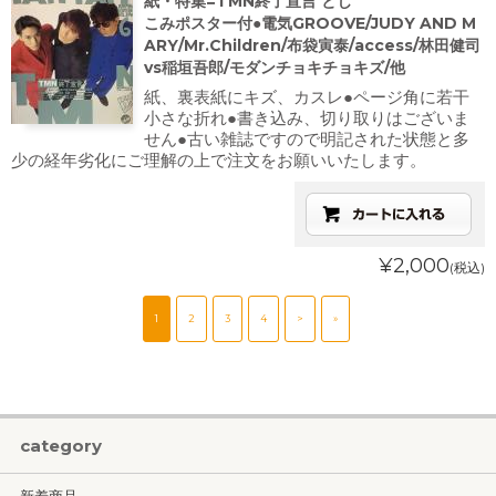
紙・特集=TMN終了宣言 とじ
こみポスター付●電気GROOVE/JUDY AND M
ARY/Mr.Children/布袋寅泰/access/林田健司
vs稲垣吾郎/モダンチョキチョキズ/他
紙、裏表紙にキズ、カスレ●ページ角に若干
小さな折れ●書き込み、切り取りはございま
せん●古い雑誌ですので明記された状態と多
少の経年劣化にご理解の上で注文をお願いいたします。
¥2,000
(税込)
1
2
3
4
>
»
category