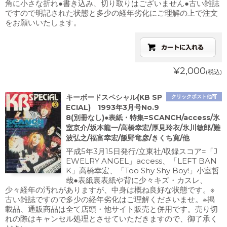
角に小さな折れ●書き込み、切り取りはございません●古い雑誌
ですので明記された状態と多少の経年劣化にご理解の上で注文
をお願いいたします。
¥2,000
(税込)
キーボードスペシャル(KB SP
クリックポスト他可
ECIAL) 1993年3月号No.9
8(別冊なし)●表紙・特集=SCANCH/access/氷
室京介/坂本龍一/高橋幸宏/厚見玲衣/氷川敏郎/難
波弘之/福富幸宏/飯野竜彦/きくち寛/他
平成5年3月15日発行/立東社/収録スコア=「J
EWELRY ANGEL」access、「LEFT BAN
K」高橋幸宏、「Too Shy Shy Boy!」小室哲
哉●表紙裏表紙や背に少々キズ・カスレ、
少々経年の汚れがありますが、中身は概ね良好な状態です。※
古い雑誌ですので多少の経年劣化はご理解くださいませ。※掲
載品、通販商品は全て店頭・他サイト販売と併用です。売り切
れの際はキャンセル処理とさせていただきますので、御了承く