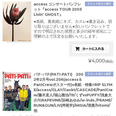
access コンサートパンフレ
クリックポスト他可
ット『access TOUR 2003
Livin' GHOST』
●表紙、裏表紙にキズ、カスレ●書き込み、切
り取りはございません●古いパンフレットで
すので明記された状態と多少の経年劣化にご
理解の上で注文をお願いいたします。
¥4,000
(税込)
パチ･パチ(PATI-PATI) 200
クリックポスト他可
2年2月号vol.206(access＆
PaniCrewポスター付)●表紙・特集=RIP SLYM
E/access/GLAY/Gackt/CASCADE/PaniCre
w/藤木直人/福山雅治/19/くずvsPUFFY/浅倉大
介/GRAPEVINE/浜崎あゆみ/w-inds./FRAME/
RUN&GUN/LIV(押尾学)/MISIA/清貴/hitomi/
他