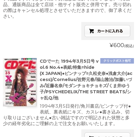
品、通販商品は全て店頭・他サイト販売と併用です。売り切れ
の際はキャンセル処理とさせていただきますので、御了承くだ
さい。
¥600
(税込)
CDでーた 1994年3月5日号 v
クリックポスト他可
ol.6 No.4●表紙:特集=hide
(X JAPAN)●ピンナップ=久松史奈●浅倉大介(ac
cess)/Cornelius/佐野元春/福山雅治/加藤いづ
み/近藤名奈/モダンチョキチョキズ/くま井ゆう
子/PSYCHEDELIX/THE STREET BEATS/シ
ャ乱Q/他
1994年3月5日発行/角川書店/ピンナップ付●
表紙、裏表紙にキズ、カスレ●書き込み、切
り取りはございません●古い雑誌ですので明記された状態と多
少の経年劣化にご理解の上で注文をお願いいたします。