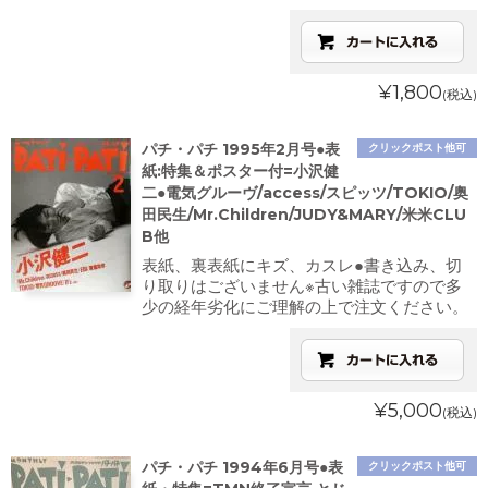
¥1,800
(税込)
パチ・パチ 1995年2月号●表
クリックポスト他可
紙:特集＆ポスター付=小沢健
二●電気グルーヴ/access/スピッツ/TOKIO/奥
田民生/Mr.Children/JUDY&MARY/米米CLU
B他
表紙、裏表紙にキズ、カスレ●書き込み、切
り取りはございません※古い雑誌ですので多
少の経年劣化にご理解の上で注文ください。
¥5,000
(税込)
パチ・パチ 1994年6月号●表
クリックポスト他可