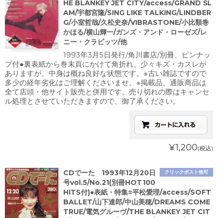
HE BLANKEY JET CITY/access/GRAND SL
AM/宇都宮隆/SING LIKE TALKING/LINDBER
G/小室哲哉/久松史奈/VIBRASTONE/小比類巻
かほる/横山輝一/ガンズ・アンド・ローゼズ/レ
ニー・クラビッツ/他
1993年3月5日発行/角川書店/別冊、ピンナッ
プ付●裏表紙から巻末頁にかけて角折れ、少々キズ・カスレが
ありますが、中身は概ね良好な状態です。※古い雑誌ですので
多少の経年劣化はご理解くださいませ。※掲載品、通販商品は
全て店頭・他サイト販売と併用です。売り切れの際はキャンセ
ル処理とさせていただきますので、御了承ください。
¥1,200
(税込)
CDでーた 1993年12月20日
クリックポスト他可
号vol.5/No.21(別冊HOT100
HITS付)●表紙・特集=平松愛理/access/SOFT
BALLET/山下達郎/中山美穂/DREAMS COME
TRUE/電気グルーヴ/THE BLANKEY JET CIT