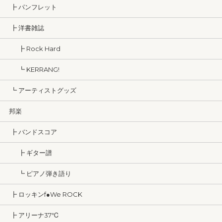
┣ パンフレット
┣ 洋書雑誌
┣ Rock Hard
┗ KERRANG!
┗ アーティストグッズ
邦楽
┣ バンドスコア
┣ ギター譜
┗ ピアノ弾き語り
┣ ロッキンf●We ROCK
┣ アリーナ37℃