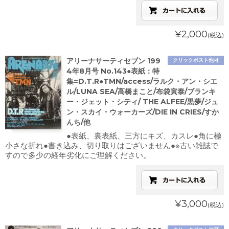
¥2,000
(税込)
アリーナサーティセブン 199
クリックポスト他可
4年8月号 No.143●表紙：特
集=D.T.R●TMN/access/ラルク・アン・シエ
ル/LUNA SEA/高橋まこと/布袋寅泰/ブランキ
ー・ジェット・シティ/ THE ALFEE/黒夢/ジュ
ン・スカイ・ウォーカーズ/DIE IN CRIES/すか
んち/他
●表紙、裏表紙、三方にキズ、カスレ●角に極
小さな折れ●書き込み、切り取りはございません●※古い雑誌で
すので多少の経年劣化にご理解ください。
¥3,000
(税込)