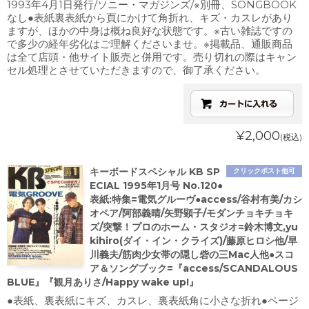
1993年4月1日発行/ソニー・マガジンズ/※別冊、SONGBOOK
なし●表紙裏表紙から頁にかけて角折れ、キズ・カスレがあり
ますが、ほかの中身は概ね良好な状態です。※古い雑誌ですの
で多少の経年劣化はご理解くださいませ。※掲載品、通販商品
は全て店頭・他サイト販売と併用です。売り切れの際はキャン
セル処理とさせていただきますので、御了承ください。
¥2,000
(税込)
キーボードスペシャル KB SP
クリックポスト他可
ECIAL 1995年1月号 No.120●
表紙:特集=電気グルーヴ●access/谷村有美/カシ
オペア/阿部義晴/矢野顕子/モダンチョキチョキ
ズ/突撃！プロのホーム・スタジオ=鈴木博文,yu
kihiro(ダイ・イン・クライズ)/藤原ヒロシ他/早
川義夫/筋肉少女帯の隠し砦の三Mac人他●スコ
ア＆ソングブック=『access/SCANDALOUS
BLUE』『観月ありさ/Happy wake up!』
●表紙、裏表紙にキズ、カスレ、裏表紙角に小さな折れ●ページ