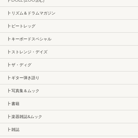
┣ DOLL (ZOO含む)
┣ リズム＆ドラムマガジン
┣ ビートレッグ
┣ キーボードスペシャル
┣ ストレンジ・デイズ
┣ ザ・ディグ
┣ ギター弾き語り
┣ 写真集＆ムック
┣ 書籍
┣ 楽器雑誌&ムック
┣ 雑誌