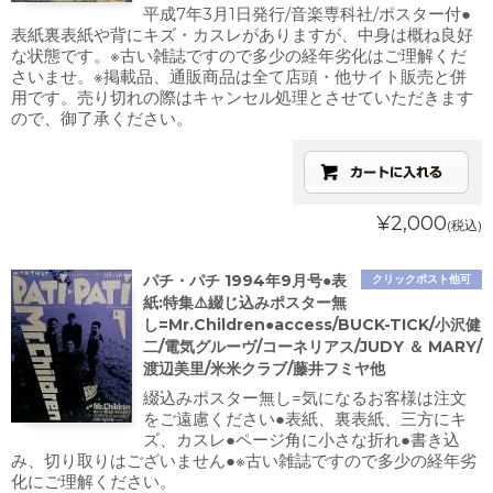
平成7年3月1日発行/音楽専科社/ポスター付●
表紙裏表紙や背にキズ・カスレがありますが、中身は概ね良好
な状態です。※古い雑誌ですので多少の経年劣化はご理解くだ
さいませ。※掲載品、通販商品は全て店頭・他サイト販売と併
用です。売り切れの際はキャンセル処理とさせていただきます
ので、御了承ください。
¥2,000
(税込)
パチ・パチ 1994年9月号●表
クリックポスト他可
紙:特集⚠️綴じ込みポスター無
し=Mr.Children●access/BUCK-TICK/小沢健
二/電気グルーヴ/コーネリアス/JUDY ＆ MARY/
渡辺美里/米米クラブ/藤井フミヤ他
綴込みポスター無し=気になるお客様は注文
をご遠慮ください●表紙、裏表紙、三方にキ
ズ、カスレ●ページ角に小さな折れ●書き込
み、切り取りはございません●※古い雑誌ですので多少の経年劣
化にご理解ください。