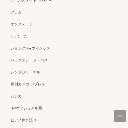
┣ フールズメイト No.101～
┣ プラム
┣ オンステージ
┣ CDでーた
┣ ショックス●ヴィシャス
┣ バックステージ・パス
┣ シンプジャーナル
┣ 月刊カドカワ/ブレス
┣ ムジカ
┣ uv/ヴィジュアル系
┣ ピアノ弾き語り