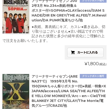
アリーナサーティセブン 200
クリックポスト他可
2年3月 No.234●表紙:特集＆
ポスター付=SOPHIA●GLAY/access/SIAM S
HADE/DIR EN GREY/THE ALFEE/T.M.Revol
ution/DA PUMP/鬼束ちひろ/他
●表紙、裏表紙にキズ、カスレ●書き込み、切
り取りはございません●古い雑誌ですので明
記された状態と多少の経年劣化にご理解の上
で注文をお願いいたします。
¥1,800
(税込)
アリーナサーティセブン(ARE
クリックポスト他可
NA37℃) 1995年3月号 No.
150(SMAちゃん祭りポスター付)●表紙・特集=X
JAPAN/access/LUNA SEA/THE ALFEE/TH
E YELLOW MONKEY/L'Arc～en～Ciel/THE
BLANKEY JET CITY/GLAY/The Morrie/電
気グルーヴ/CRAZE/他