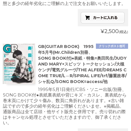
態と多少の経年劣化にご理解の上で注文をお願いいたします。
¥2,500
(税込)
GB(GUITAR BOOK) 1995
クリックポスト他可
年5月号(Mr.Children別冊、
SONG BOOK付)●表紙・特集=奥田民生/JUDY
AND MARY×スピッツ トークセッション/大槻
ケンヂ/電気グルーヴ/THE ALFEE/DREAMS C
OME TRUE/L⇔R/SPIRAL LIFE/trf/藤重政孝/
シャ乱Q/SONG BOOK=access/他
1995年5月1日発行/CBS・ソニー出版/別冊、
SONG BOOK付●表紙裏表紙や背にキズ・カスレ、裏表紙から
巻末頁にかけて少々傷み、数頁に角折れがあります。※古い雑
誌ですので多少の経年劣化はご理解くださいませ。※掲載品、
通販商品は全て店頭・他サイト販売と併用です。売り切れの際
はキャンセル処理とさせていただきますので、御了承くださ
い。