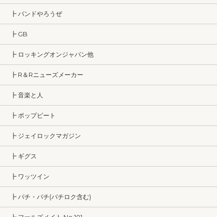
┣ バンドやろうぜ
┣ GB
┣ ロッキングオンジャパン他
┣ R＆Rニューズメーカー
┣ 音楽と人
┣ ポップビート
┣ ジェイロックマガジン
┣ ギグス
┣ ワッツイン
┣ パチ・パチ(パチロク含む)