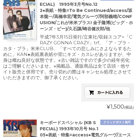
ECIAL) 1995年3月号No.12
2●表紙・特集=To Be Continued/access/坂
本龍一/高橋幸宏/電気グルーヴ/阿部義晴/CONF
USION/これが米米ブラス! 金子隆博(ビッグ・ホ
ーンズ・ビー)/久石譲/崎谷健次郎/他
平成7年3月15日発行/立東社/収録スコア=「C
RAZY GONNA CRAZY」trf、「ア・ブラ・
カタ・ブラ」米米CLUB、「すべての悲しみにさよならするた
めに」KAN●表紙裏表紙や背にキズ・カスレがありますが、中
身は概ね良好な状態です。※古い雑誌ですので多少の経年劣化
はご理解くださいませ。※掲載品、通販商品は全て店頭・他サ
イト販売と併用です。売り切れの際はキャンセル処理とさせて
いただきますので、御了承ください。
¥1,500
(税込)
キーボードスペシャル (KB S
クリックポスト他可
PECIAL) 1993年10月号 No.1
05●表紙・特集=access●電気グルーヴ/エース