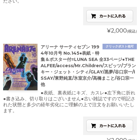
ださい。
¥2,000
(税込)
アリーナ サーティセブン 199
クリックポスト他可
4年10月号 No.145●表紙・特
集＆ポスター付=LUNA SEA 全33ページ●THE
ALFEE/access/Mr.Children/スピッツ/ブラン
キー・ジェット・シティ/GLAY/黒夢/谷口宗一/I
SSAY/東野純直/氷室京介/高橋まこと/谷口宗一
他
●表紙、裏表紙にキズ、カスレ●左下角に折れ
●書き込み、切り取りはございません●古い雑誌ですので明記さ
れた状態と多少の経年劣化にご理解の上で注文をお願いいたし
ます。