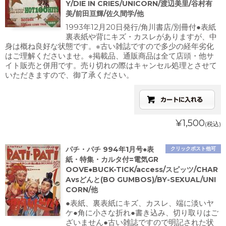
Y/DIE IN CRIES/UNICORN/渡辺美里/谷村有
美/前田亘輝/佐久間学/他
1993年12月20日発行/角川書店/別冊付●表紙
裏表紙や背にキズ・カスレがありますが、中
身は概ね良好な状態です。※古い雑誌ですので多少の経年劣化
はご理解くださいませ。※掲載品、通販商品は全て店頭・他サ
イト販売と併用です。売り切れの際はキャンセル処理とさせて
いただきますので、御了承ください。
¥1,500
(税込)
パチ・パチ 994年1月号●表
クリックポスト他可
紙・特集・カルタ付=電気GR
OOVE●BUCK-TICK/access/スピッツ/CHAR
Avsどんと(BO GUMBOS)/BY-SEXUAL/UNI
CORN/他
●表紙、裏表紙にキズ、カスレ、端に淡いヤ
ケ●角に小さな折れ●書き込み、切り取りはご
ざいません●古い雑誌ですので明記された状