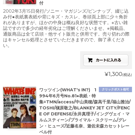
付
2002年3月15日発行/ソニー・マガジンズ/ピンナップ、綴じ込
み付●表紙裏表紙や背にキズ・カスレ、巻頭頁上部に少々角折
れがありますが、ほかの中身は概ね良好な状態です。※古い雑
誌ですので多少の経年劣化はご理解くださいませ。※掲載品、
通販商品は全て店頭・他サイト販売と併用です。売り切れの際
はキャンセル処理とさせていただきますので、御了承くださ
い。
¥1,300
(税込)
ワッツイン(WHAT's IN?) 1
クリックポスト他可
994年6月号No.81●表紙・特
集=TMN/access/中山美穂/森高千里/福山雅治/
TOSHI/槇原敬之/BLANKEY JET CITY/FENC
E OF DEFENSE/永井真理子/イングヴェイ・マ
ルムスティーン/プライマル・スクリーム/グレ
ン・ヒューズ/近藤名奈、遊佐未森カセットレー
ベル付