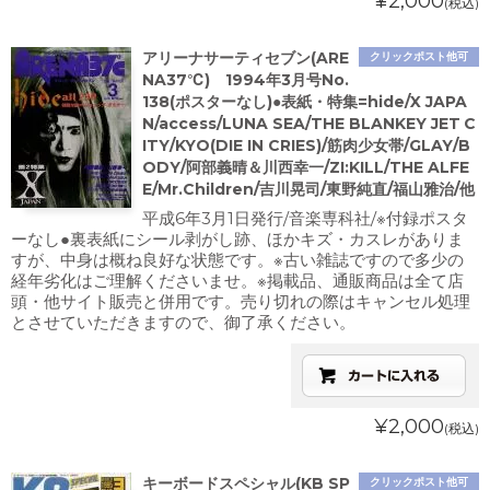
¥2,000
(税込)
アリーナサーティセブン(ARE
クリックポスト他可
NA37℃) 1994年3月号No.
138(ポスターなし)●表紙・特集=hide/X JAPA
N/access/LUNA SEA/THE BLANKEY JET C
ITY/KYO(DIE IN CRIES)/筋肉少女帯/GLAY/B
ODY/阿部義晴＆川西幸一/ZI:KILL/THE ALFE
E/Mr.Children/吉川晃司/東野純直/福山雅治/他
平成6年3月1日発行/音楽専科社/※付録ポスタ
ーなし●裏表紙にシール剥がし跡、ほかキズ・カスレがありま
すが、中身は概ね良好な状態です。※古い雑誌ですので多少の
経年劣化はご理解くださいませ。※掲載品、通販商品は全て店
頭・他サイト販売と併用です。売り切れの際はキャンセル処理
とさせていただきますので、御了承ください。
¥2,000
(税込)
キーボードスペシャル(KB SP
クリックポスト他可