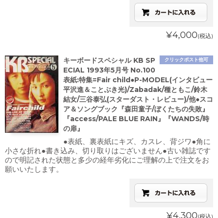
¥4,000
(税込)
キーボードスペシャル KB SP
クリックポスト他可
ECIAL 1993年5月号 No.100
表紙:特集=Fair child●P-MODEL(インタビュー
平沢進＆ことぶき光)/Zabadak/種ともこ/鈴木
結女/三谷泰弘(スターダスト・レビュー)/他●スコ
ア＆ソングブック『森田童子/ぼくたちの失敗』
『access/PALE BLUE RAIN』『WANDS/時
の扉』
●表紙、裏表紙にキズ、カスレ、背ジワ●角に
小さな折れ●書き込み、切り取りはございません●古い雑誌です
ので明記された状態と多少の経年劣化にご理解の上で注文をお
願いいたします。
¥4,300
(税込)