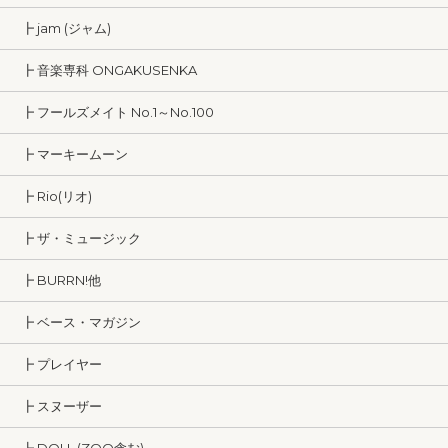
┣ jam (ジャム)
┣ 音楽専科 ONGAKUSENKA
┣ フールズメイト No.1～No.100
┣ マーキームーン
┣ Rio(リオ)
┣ ザ・ミュージック
┣ BURRN!他
┣ ベース・マガジン
┣ プレイヤー
┣ スヌーザー