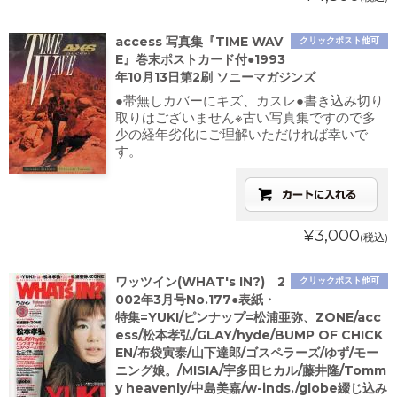
access 写真集『TIME WAV
クリックポスト他可
E』巻末ポストカード付●1993
年10月13日第2刷 ソニーマガジンズ
●帯無しカバーにキズ、カスレ●書き込み切り
取りはございません※古い写真集ですので多
少の経年劣化にご理解いただければ幸いで
す。
¥3,000
(税込)
ワッツイン(WHAT's IN?) 2
クリックポスト他可
002年3月号No.177●表紙・
特集=YUKI/ピンナップ=松浦亜弥、ZONE/acc
ess/松本孝弘/GLAY/hyde/BUMP OF CHICK
EN/布袋寅泰/山下達郎/ゴスペラーズ/ゆず/モー
ニング娘。/MISIA/宇多田ヒカル/藤井隆/Tomm
y heavenly/中島美嘉/w-inds./globe綴じ込み