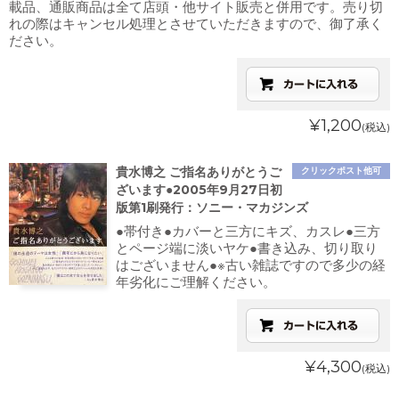
載品、通販商品は全て店頭・他サイト販売と併用です。売り切
れの際はキャンセル処理とさせていただきますので、御了承く
ださい。
¥1,200
(税込)
貴水博之 ご指名ありがとうご
クリックポスト他可
ざいます●2005年9月27日初
版第1刷発行：ソニー・マカジンズ
●帯付き●カバーと三方にキズ、カスレ●三方
とページ端に淡いヤケ●書き込み、切り取り
はございません●※古い雑誌ですので多少の経
年劣化にご理解ください。
¥4,300
(税込)