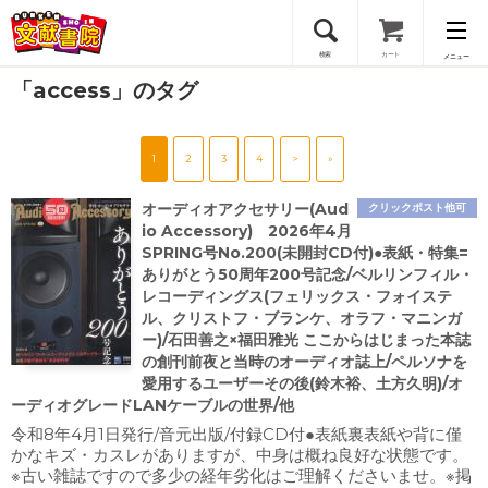
検索
カート
メニュー
「access」のタグ
会員登録
1
2
3
4
>
»
ログイン
オーディオアクセサリー(Aud
クリックポスト他可
io Accessory) 2026年4月
SPRING号No.200(未開封CD付)●表紙・特集=
ありがとう50周年200号記念/ベルリンフィル・
レコーディングス(フェリックス・フォイステ
ル、クリストフ・ブランケ、オラフ・マニンガ
ー)/石田善之×福田雅光 ここからはじまった本誌
の創刊前夜と当時のオーディオ誌上/ペルソナを
愛用するユーザーその後(鈴木裕、土方久明)/オ
ーディオグレードLANケーブルの世界/他
令和8年4月1日発行/音元出版/付録CD付●表紙裏表紙や背に僅
かなキズ・カスレがありますが、中身は概ね良好な状態です。
※古い雑誌ですので多少の経年劣化はご理解くださいませ。※掲