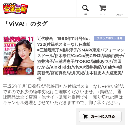
検索
カート
メニュー
「ViVA!」のタグ
会員登録
近代映画 1993年11月号No.
クリックポスト他可
ログイン
722(付録ポスターなし)●表紙
=三浦理恵子/櫻井淳子/SMAP/東京パフォーマン
スドール/裕木奈江/CoCo/光GENJI/高橋由美子/
酒井法子/三浦理恵子/TOKIO/瀬能あづさ/西田
ひかる/Kinki Kids/ViVA!/酒井美紀/Qlair/中嶋
美智代/宮前真樹/坂井真紀/山本耕史＆大路恵美/
他
平成5年11月1日発行/近代映画社/※付録ポスターなし●※古い雑誌
ですので多少の経年劣化はご理解くださいませ。※掲載品、通
販商品は全て店頭・他サイト販売と併用です。売り切れの際は
キャンセル処理とさせていただきますので、御了承ください。