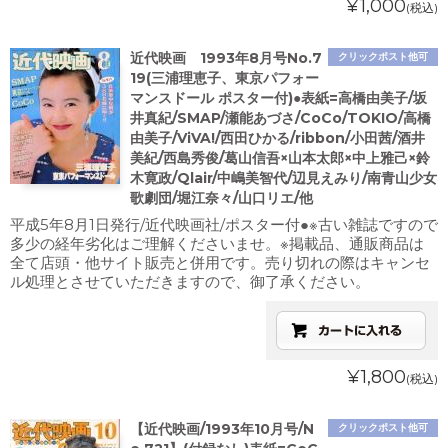
¥1,000
(税込)
近代映画 1993年8月号No.7
クリックポスト他可
19(三浦理恵子、東京パフォー
マンスドール ポスター付)●表紙=高橋由美子/坂
井真紀/SMAP/瀬能あづさ/CoCo/TOKIO/高橋
由美子/ViVA!/西田ひかる/ribbon/小田茜/酒井
美紀/西島秀俊/葛山信吾×山本太郎×中上雅己×鈴
木寛政/Qlair/中嶋美智代/辺見えみり/南青山少女
歌劇団/堀江奈々/山口リエ/他
平成5年8月1日発行/近代映画社/ポスター付●※古い雑誌ですので
多少の経年劣化はご理解くださいませ。※掲載品、通販商品は
全て店頭・他サイト販売と併用です。売り切れの際はキャンセ
ル処理とさせていただきますので、御了承ください。
¥1,800
(税込)
【近代映画/1993年10月号/N
クリックポスト他可