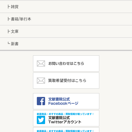
┣ 雑貨
┣ 書籍/単行本
┣ 文庫
┗ 新書