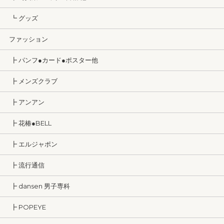
┗ グッズ
ファッション
┣ パンフ●カード●ポスター他
┣ メンズクラブ
┣ アンアン
┣ 花椿●BELL
┣ エルジャポン
┣ 流行通信
┣ dansen 男子専科
┣ POPEYE