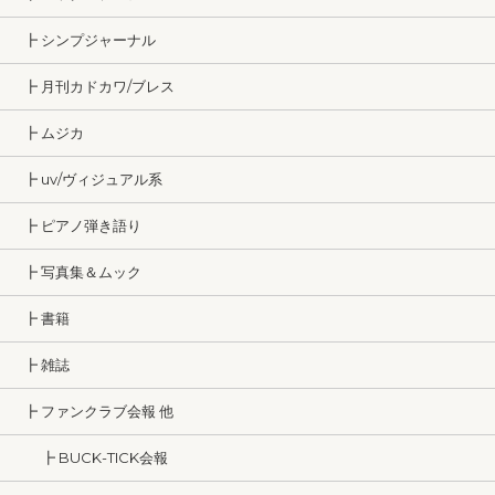
┣ シンプジャーナル
┣ 月刊カドカワ/ブレス
┣ ムジカ
┣ uv/ヴィジュアル系
┣ ピアノ弾き語り
┣ 写真集＆ムック
┣ 書籍
┣ 雑誌
┣ ファンクラブ会報 他
┣ BUCK-TICK会報