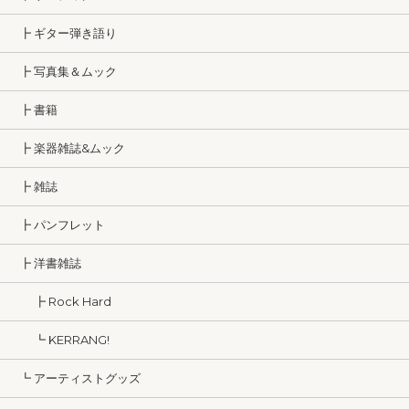
┣ ギター弾き語り
┣ 写真集＆ムック
┣ 書籍
┣ 楽器雑誌&ムック
┣ 雑誌
┣ パンフレット
┣ 洋書雑誌
┣ Rock Hard
┗ KERRANG!
┗ アーティストグッズ