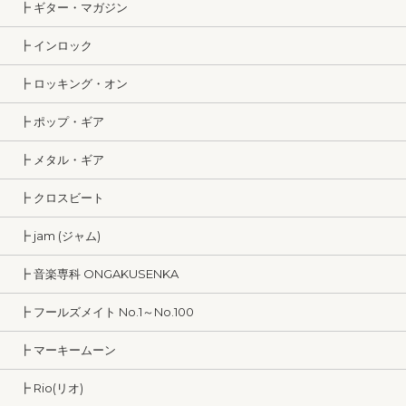
┣ ギター・マガジン
┣ インロック
┣ ロッキング・オン
┣ ポップ・ギア
┣ メタル・ギア
┣ クロスビート
┣ jam (ジャム)
┣ 音楽専科 ONGAKUSENKA
┣ フールズメイト No.1～No.100
┣ マーキームーン
┣ Rio(リオ)