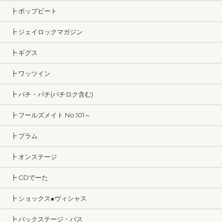
┣ ポップビート
┣ ジェイロックマガジン
┣ ギグス
┣ ワッツイン
┣ パチ・パチ(パチロク含む)
┣ フールズメイト No.101～
┣ プラム
┣ オンステージ
┣ CDでーた
┣ ショックス●ヴィシャス
┣ バックステージ・パス