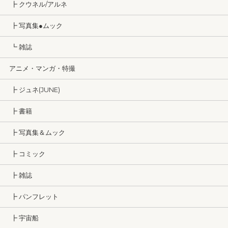
┣ クウネル/アルネ
┣ 写真集●ムック
┗ 雑誌
アニメ・マンガ・特撮
┣ ジュネ(JUNE)
┣ 書籍
┣ 写真集＆ムック
┣ コミック
┣ 雑誌
┣ パンフレット
┣ 宇宙船