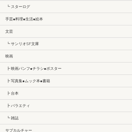
┗ スターログ
手芸●料理●生活●絵本
文芸
┗ サンリオSF文庫
映画
┣ 映画パンフ●チラシ●ポスター
┣ 写真集●ムック本●書籍
┣ 台本
┣ バラエティ
┗ 雑誌
サブカルチャー