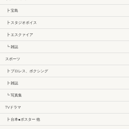
┣ 宝島
┣ スタジオボイス
┣ エスクァイア
┗ 雑誌
スポーツ
┣ プロレス、ボクシング
┣ 雑誌
┗ 写真集
TVドラマ
┣ 台本●ポスター 他