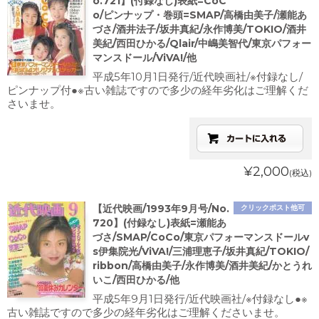
o.721】(付録なし)表紙=CoC
o/ピンナップ・巻頭=SMAP/高橋由美子/瀬能あ
づさ/酒井法子/坂井真紀/永作博美/TOKIO/酒井
美紀/西田ひかる/Qlair/中嶋美智代/東京パフォー
マンスドール/ViVA!/他
平成5年10月1日発行/近代映画社/※付録なし/
ピンナップ付●※古い雑誌ですので多少の経年劣化はご理解くだ
さいませ。
¥2,000
(税込)
【近代映画/1993年9月号/No.
クリックポスト他可
720】(付録なし)表紙=瀬能あ
づさ/SMAP/CoCo/東京パフォーマンスドールv
s伊集院光/ViVA!/三浦理恵子/坂井真紀/TOKIO/
ribbon/高橋由美子/永作博美/酒井美紀/かとうれ
いこ/西田ひかる/他
平成5年9月1日発行/近代映画社/※付録なし●※
古い雑誌ですので多少の経年劣化はご理解くださいませ。