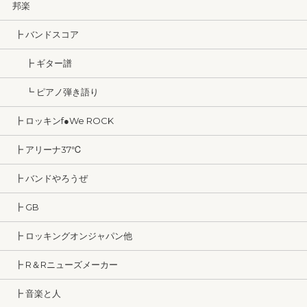
邦楽
┣ バンドスコア
┣ ギター譜
┗ ピアノ弾き語り
┣ ロッキンf●We ROCK
┣ アリーナ37℃
┣ バンドやろうぜ
┣ GB
┣ ロッキングオンジャパン他
┣ R＆Rニューズメーカー
┣ 音楽と人