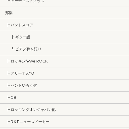
┗ アーティストグッズ
邦楽
┣ バンドスコア
┣ ギター譜
┗ ピアノ弾き語り
┣ ロッキンf●We ROCK
┣ アリーナ37℃
┣ バンドやろうぜ
┣ GB
┣ ロッキングオンジャパン他
┣ R＆Rニューズメーカー