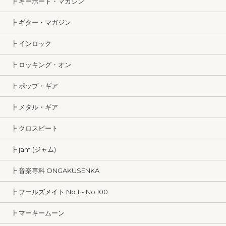
┣ キーボード・マガジン
┣ ギター・マガジン
┣ インロック
┣ ロッキング・オン
┣ ポップ・ギア
┣ メタル・ギア
┣ クロスビート
┣ jam (ジャム)
┣ 音楽専科 ONGAKUSENKA
┣ フールズメイト No.1～No.100
┣ マーキームーン