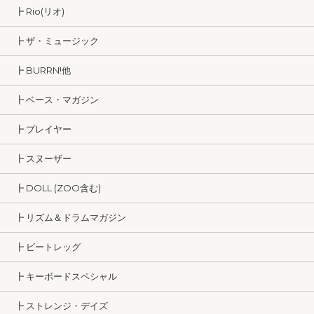
┣ Rio(リオ)
┣ ザ・ミュージック
┣ BURRN!他
┣ ベース・マガジン
┣ プレイヤー
┣ スヌーザー
┣ DOLL (ZOO含む)
┣ リズム＆ドラムマガジン
┣ ビートレッグ
┣ キーボードスペシャル
┣ ストレンジ・デイズ