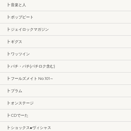
┣ 音楽と人
┣ ポップビート
┣ ジェイロックマガジン
┣ ギグス
┣ ワッツイン
┣ パチ・パチ(パチロク含む)
┣ フールズメイト No.101～
┣ プラム
┣ オンステージ
┣ CDでーた
┣ ショックス●ヴィシャス