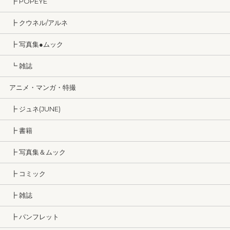
┣ POPEYE
┣ クウネル/アルネ
┣ 写真集●ムック
┗ 雑誌
アニメ・マンガ・特撮
┣ ジュネ(JUNE)
┣ 書籍
┣ 写真集＆ムック
┣ コミック
┣ 雑誌
┣ パンフレット