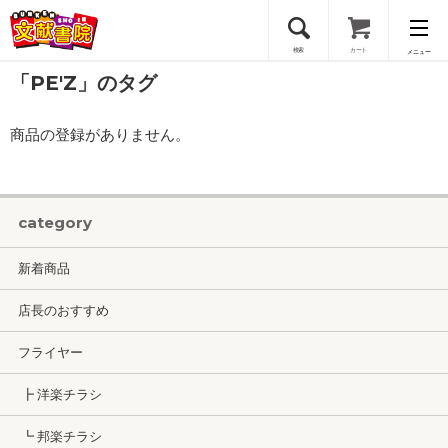
検索
カート
メニュー
「PE'Z」のタグ
会員登録
商品の登録がありません。
ログイン
category
新着商品
店長のおすすめ
フライヤー
┣ 洋楽チラシ
┗ 邦楽チラシ