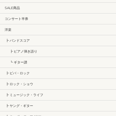
SALE商品
コンサート半券
洋楽
┣ バンドスコア
┣ ピアノ弾き語り
┗ ギター譜
┣ ビバ・ロック
┣ ロック・ショウ
┣ ミュージック・ライフ
┣ ヤング・ギター