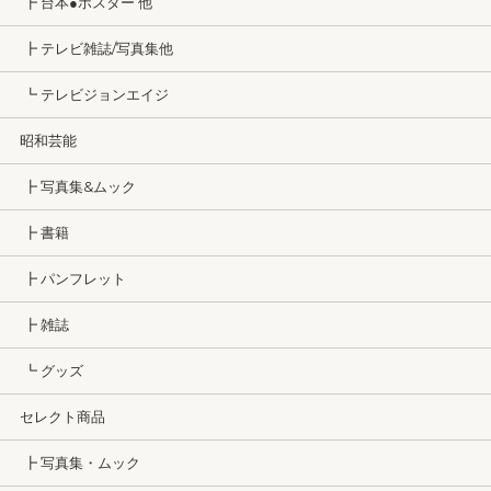
┣ 台本●ポスター 他
┣ テレビ雑誌/写真集他
┗ テレビジョンエイジ
昭和芸能
┣ 写真集&ムック
┣ 書籍
┣ パンフレット
┣ 雑誌
┗ グッズ
セレクト商品
┣ 写真集・ムック