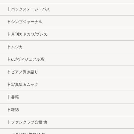
┣ バックステージ・パス
┣ シンプジャーナル
┣ 月刊カドカワ/ブレス
┣ ムジカ
┣ uv/ヴィジュアル系
┣ ピアノ弾き語り
┣ 写真集＆ムック
┣ 書籍
┣ 雑誌
┣ ファンクラブ会報 他