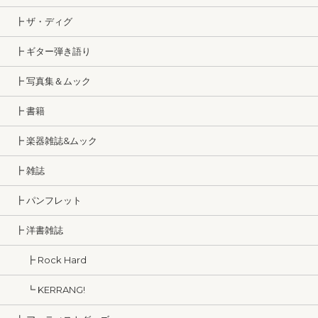
┣ ザ・ディグ
┣ ギター弾き語り
┣ 写真集＆ムック
┣ 書籍
┣ 楽器雑誌&ムック
┣ 雑誌
┣ パンフレット
┣ 洋書雑誌
┣ Rock Hard
┗ KERRANG!