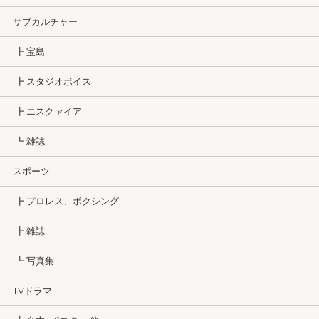
サブカルチャー
┣ 宝島
┣ スタジオボイス
┣ エスクァイア
┗ 雑誌
スポーツ
┣ プロレス、ボクシング
┣ 雑誌
┗ 写真集
TVドラマ