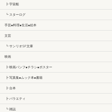
┣ 宇宙船
┗ スターログ
手芸●料理●生活●絵本
文芸
┗ サンリオSF文庫
映画
┣ 映画パンフ●チラシ●ポスター
┣ 写真集●ムック本●書籍
┣ 台本
┣ バラエティ
┗ 雑誌