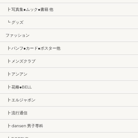
┣ 写真集●ムック●書籍 他
┗ グッズ
ファッション
┣ パンフ●カード●ポスター他
┣ メンズクラブ
┣ アンアン
┣ 花椿●BELL
┣ エルジャポン
┣ 流行通信
┣ dansen 男子専科