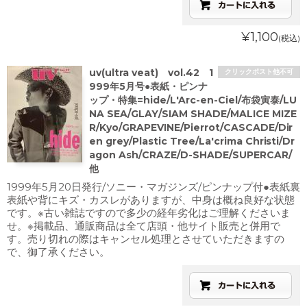
¥1,100
(税込)
uv(ultra veat) vol.42 1
クリックポスト他不可
999年5月号●表紙・ピンナ
ップ・特集=hide/L'Arc-en-Ciel/布袋寅泰/LU
NA SEA/GLAY/SIAM SHADE/MALICE MIZE
R/Kyo/GRAPEVINE/Pierrot/CASCADE/Dir
en grey/Plastic Tree/La'crima Christi/Dr
agon Ash/CRAZE/D-SHADE/SUPERCAR/
他
1999年5月20日発行/ソニー・マガジンズ/ピンナップ付●表紙裏
表紙や背にキズ・カスレがありますが、中身は概ね良好な状態
です。※古い雑誌ですので多少の経年劣化はご理解くださいま
せ。※掲載品、通販商品は全て店頭・他サイト販売と併用で
す。売り切れの際はキャンセル処理とさせていただきますの
で、御了承ください。