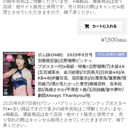
の経年劣化はご理解くださいませ。※掲載品、通販商品は全て
店頭・他サイト販売と併用です。売り切れの際はキャンセル処
理とさせていただきますので、御了承ください。
¥1,500
(税込)
ボム(BOMB) 2025年9月号
クリックポスト他可
別冊限定版(北野瑠華ピンナッ
プポスター付)●表紙・特集=北野瑠華/乃木坂46
(五百城茉央、金川紗那)/大田美月(日向坂46)/A
KB48(伊藤百花、花田藍衣)/白濱美兎/蓬莱舞/澄
田綾乃/僕が見たかった青空(柳堀花怜、吉本此
那)/高雄さやか/平澤宏々路/玉田詩織/畠中夢叶/
劇団Always Thankyou/他
2025年8月7日発行/ワン・パプリッシング/ピンナップポスター
付●※古い雑誌ですので多少の経年劣化はご理解くださいませ。
※掲載品、通販商品は全て店頭・他サイト販売と併用です。売
り切れの際はキャンセル処理とさせていただきますので、御了
承ください。