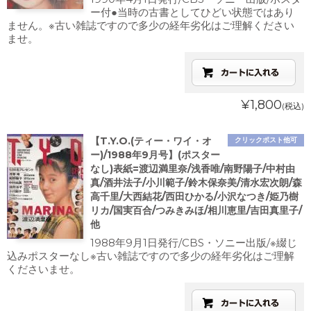
ー付●当時の古書としてひどい状態ではあり
ません。※古い雑誌ですので多少の経年劣化はご理解ください
ませ。
¥1,800
(税込)
【T.Y.O.(ティー・ワイ・オ
クリックポスト他可
ー)/1988年9月号】(ポスター
なし)表紙=渡辺満里奈/浅香唯/南野陽子/中村由
真/酒井法子/小川範子/鈴木保奈美/清水宏次朗/森
高千里/大西結花/西田ひかる/小沢なつき/姫乃樹
リカ/国実百合/つみきみほ/相川恵里/吉田真里子/
他
1988年9月1日発行/CBS・ソニー出版/※綴じ
込みポスターなし※古い雑誌ですので多少の経年劣化はご理解
くださいませ。