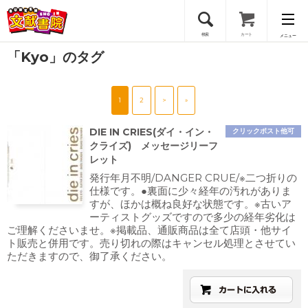
検索
カート
メニュー
「Kyo」のタグ
会員登録
1
2
>
»
ログイン
DIE IN CRIES(ダイ・イン・
クリックポスト他可
クライズ) メッセージリーフ
レット
発行年月不明/DANGER CRUE/※二つ折りの
仕様です。●裏面に少々経年の汚れがありま
すが、ほかは概ね良好な状態です。※古いア
ーティストグッズですので多少の経年劣化は
ご理解くださいませ。※掲載品、通販商品は全て店頭・他サイ
ト販売と併用です。売り切れの際はキャンセル処理とさせてい
ただきますので、御了承ください。