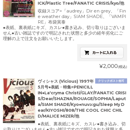
ICK/Plastic Tree/FANATIC CRISIS/kyo/他
収録スコア=「audrey」Dir en grey、「Fin
e weather day」SIAM SHADE、「VAMPI
RE」布袋寅泰
●表紙、裏表紙にキズ、カスレ●書き込み、切り取りはございま
せん●古い雑誌ですので明記された状態と多少の経年劣化にご
理解の上で注文をお願いいたします。
¥2,000
(税込)
ヴィシャス (Vicious) 1997年
クリックポスト他可
5月号●表紙・特集=PENICILL
IN●La'cryma Christi/GLAY/FANATIC CRISI
S/Dear/SHAZNA/ROUAGE/SOPHIA/Laput
a/SIAM SHADE/Kyo●nuvɔ:gu/Sleep My D
ear/KIYOSHI/808/THE COOL CHIC CHIL
D/MALICE MIZER/他
●表紙、裏表紙にキズ、カスレ●書き込み、切
り取りはございません●古い雑誌ですので明記された状態と多