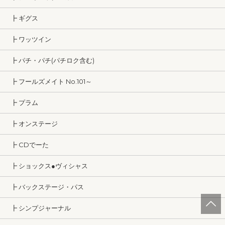
┣ ギグス
┣ ワッツイン
┣ パチ・パチ(パチロク含む)
┣ フールズメイト No.101～
┣ プラム
┣ オンステージ
┣ CDでーた
┣ ショックス●ヴィシャス
┣ バックステージ・パス
┣ シンプジャーナル