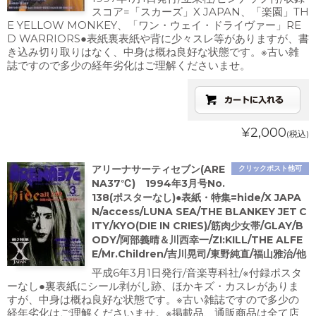
スコア=「スカーズ」X JAPAN、「楽園」TH
E YELLOW MONKEY、「ワン・ウェイ・ドライヴァー」RE
D WARRIORS●表紙裏表紙や背に少々スレ等がありますが、書
き込み切り取りはなく、中身は概ね良好な状態です。※古い雑
誌ですので多少の経年劣化はご理解くださいませ。
¥2,000
(税込)
アリーナサーティセブン(ARE
クリックポスト他可
NA37℃) 1994年3月号No.
138(ポスターなし)●表紙・特集=hide/X JAPA
N/access/LUNA SEA/THE BLANKEY JET C
ITY/KYO(DIE IN CRIES)/筋肉少女帯/GLAY/B
ODY/阿部義晴＆川西幸一/ZI:KILL/THE ALFE
E/Mr.Children/吉川晃司/東野純直/福山雅治/他
平成6年3月1日発行/音楽専科社/※付録ポスタ
ーなし●裏表紙にシール剥がし跡、ほかキズ・カスレがありま
すが、中身は概ね良好な状態です。※古い雑誌ですので多少の
経年劣化はご理解くださいませ。※掲載品、通販商品は全て店