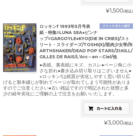
¥1,500
(税込)
ロッキンf 1993年5月号表
クリックポスト他可
紙・特集=LUNA SEA●ピンナ
ップ=GARGOYLE●KYO(DIE IN CRIES)/スト
リート・スライダーズ/TOSHI(X)/筋肉少女帯//E
ARTHSHAKER/DEAD POP STARS/ZI:KILL/
GILLES DE RAIS/L'Arc～en～Ciel/他
●表紙、裏表紙にキズ、カスレ●ページ角に小
さな折れ●書き込み切り取りはございません●
※ロッキンfは紙質が劣化しやすく思い切り広
げると製本綴じが割れてページが取れてしまう可能性がありま
すのでご注意ください●古い雑誌ですので明記された状態と多
少の経年劣化にご理解の上で注文をお願いいたします。
¥3,000
(税込)