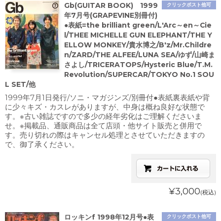
Gb(GUITAR BOOK) 1999
クリックポスト他可
年7月号(GRAPEVINE別冊付)
●表紙=the brilliant green/L'Arc～en～Cie
l/THEE MICHELLE GUN ELEPHANT/THE Y
ELLOW MONKEY/貴水博之/B'z/Mr.Childre
n/ZARD/THE ALFEE/LUNA SEA/ゆず/山崎ま
さよし/TRICERATOPS/Hysteric Blue/T.M.
Revolution/SUPERCAR/TOKYO No.1 SOU
L SET/他
1999年7月1日発行/ソニ・マガジンズ/別冊付●表紙裏表紙や背
に少々キズ・カスレがありますが、中身は概ね良好な状態で
す。※古い雑誌ですので多少の経年劣化はご理解くださいま
せ。※掲載品、通販商品は全て店頭・他サイト販売と併用で
す。売り切れの際はキャンセル処理とさせていただきますの
で、御了承ください。
¥3,000
(税込)
ロッキンf 1998年12月号●表
クリックポスト他可