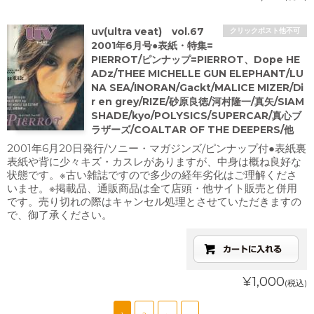
uv(ultra veat) vol.67
クリックポスト他不可
2001年6月号●表紙・特集=
PIERROT/ピンナップ=PIERROT、Dope HE
ADz/THEE MICHELLE GUN ELEPHANT/LU
NA SEA/INORAN/Gackt/MALICE MIZER/Di
r en grey/RIZE/砂原良徳/河村隆一/真矢/SIAM
SHADE/kyo/POLYSICS/SUPERCAR/真心ブ
ラザーズ/COALTAR OF THE DEEPERS/他
2001年6月20日発行/ソニー・マガジンズ/ピンナップ付●表紙裏
表紙や背に少々キズ・カスレがありますが、中身は概ね良好な
状態です。※古い雑誌ですので多少の経年劣化はご理解くださ
いませ。※掲載品、通販商品は全て店頭・他サイト販売と併用
です。売り切れの際はキャンセル処理とさせていただきますの
で、御了承ください。
¥1,000
(税込)