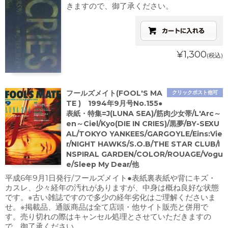
きますので、御了承ください。
¥1,300
(税込)
フールズメイト(FOOL'S MA
クリックポスト他可
TE ) 1994年9月号No.155●
表紙・特集=J(LUNA SEA)/筋肉少女帯/L'Arc～
en～Ciel/Kyo(DIE IN CRIES)/黒夢/BY-SEXU
AL/TOKYO YANKEES/GARGOYLE/Eins:Vie
r/NIGHT HAWKS/S.O.B/THE STAR CLUB/I
NSPIRAL GARDEN/COLOR/ROUAGE/Vogu
e/Sleep My Dear/他
平成6年9月1日発行/フールズメイト●表紙裏表紙や背にキズ・
カスレ、少々経年の汚れがありますが、中身は概ね良好な状態
です。※古い雑誌ですので多少の経年劣化はご理解くださいま
せ。※掲載品、通販商品は全て店頭・他サイト販売と併用で
す。売り切れの際はキャンセル処理とさせていただきますの
で、御了承ください。