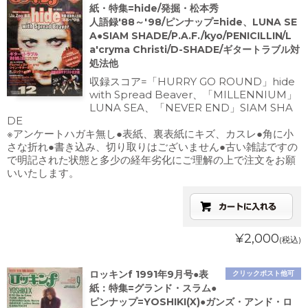
紙・特集=hide/発掘・松本秀
人語録'88～'98/ピンナップ=hide、LUNA SE
A●SIAM SHADE/P.A.F./kyo/PENICILLIN/L
a'cryma Christi/D-SHADE/ギタートラブル対
処法他
収録スコア=「HURRY GO ROUND」hide
with Spread Beaver、「MILLENNIUM」
LUNA SEA、「NEVER END」SIAM SHA
DE
※アンケートハガキ無し●表紙、裏表紙にキズ、カスレ●角に小
さな折れ●書き込み、切り取りはございません●古い雑誌ですの
で明記された状態と多少の経年劣化にご理解の上で注文をお願
いいたします。
¥2,000
(税込)
ロッキンf 1991年9月号●表
クリックポスト他可
紙：特集=グランド・スラム●
ピンナップ=YOSHIKI(X)●ガンズ・アンド・ロ