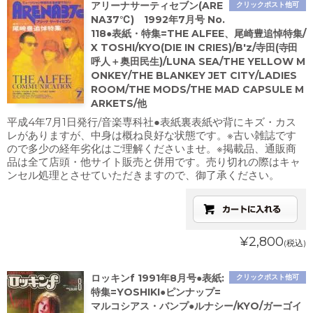
アリーナサーティセブン(ARE
クリックポスト他可
NA37℃) 1992年7月号 No.
118●表紙・特集=THE ALFEE、尾崎豊追悼特集/
X TOSHI/KYO(DIE IN CRIES)/B'z/寺田(寺田
呼人＋奥田民生)/LUNA SEA/THE YELLOW M
ONKEY/THE BLANKEY JET CITY/LADIES
ROOM/THE MODS/THE MAD CAPSULE M
ARKETS/他
平成4年7月1日発行/音楽専科社●表紙裏表紙や背にキズ・カス
レがありますが、中身は概ね良好な状態です。※古い雑誌です
ので多少の経年劣化はご理解くださいませ。※掲載品、通販商
品は全て店頭・他サイト販売と併用です。売り切れの際はキャ
ンセル処理とさせていただきますので、御了承ください。
¥2,800
(税込)
ロッキンf 1991年8月号●表紙:
クリックポスト他可
特集=YOSHIKI●ピンナップ=
マルコシアス・バンプ●ルナシー/KYO/ガーゴイ