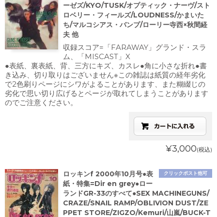
ーゼズ/KYO/TUSK/オプティック・ナーヴ/スト
ロベリー・フィールズ/LOUDNESS/かまいた
ち/マルコシアス・バンプ/ローリー寺西×秋間経
夫 他
収録スコア=「FARAWAY」グランド・スラ
ム、「MISCAST」X
●表紙、裏表紙、背、三方にキズ、カスレ●角に小さな折れ●書
き込み、切り取りはございません※この雑誌は紙質の経年劣化
で2色刷りページにシワがよることがあります、また糊綴じの
劣化で思い切り広げるとページが取れてしまうことがあります
のでご注意ください。
¥3,000
(税込)
ロッキンf 2000年10月号●表
クリックポスト他可
紙・特集=Dir en grey●ロー
ランドGR-33のすべて●SEX MACHINEGUNS/
CRAZE/SNAIL RAMP/OBLIVION DUST/ZE
PPET STORE/ZIGZO/Kemuri/山嵐/BUCK-T