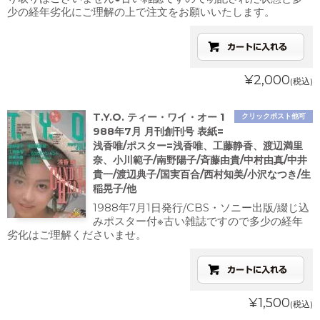
少の経年劣化にご理解の上で注文をお願いいたします。
¥2,000
(税込)
T.Y.O. ティー・ワイ・オー 1
クリックポスト他可
988年7月 月刊創刊号 表紙=
浅香唯/ポスター=浅香唯、工藤静香、渡辺満里
奈、小川範子/南野陽子/斉藤由貴/中村由真/中井
貴一/渡辺典子/国実百合/西村知美/小沢なつき/生
稲晃子/他
1988年7月1日発行/CBS・ソニー出版/綴じ込
みポスター付※古い雑誌ですので多少の経年
劣化はご理解くださいませ。
¥1,500
(税込)