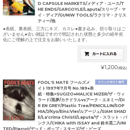
D CAPSULE MARKETS/メディア・ユース/T
HE ENDS/GARGOYLE/Laputa/スリープ・マ
イ・ディア/GUNIW TOOLS/ラクリマ・クリス
ティー/他
●表紙、裏表紙、三方にキズ、カスレ●書き込み、切り取りはご
ざいません●古い雑誌ですので明記された状態と多少の経年劣
化にご理解の上で注文をお願いいたします。
¥1,200
(税込)
FOOL'S MATE フールズメ
クリックポスト他可
イト1997年7月号 No.189●表
紙・特集=SUGIZO●MALICE MIZER/ザ・ウィ
ラード/黒夢/カテドラルvsアーク・エネミー/DI
R EN GREY/Plastic Tree/PENICILLIN/SOP
HIA/J/Kyo/Eins:Vier/ルアージュ/SIAM SHAD
E/La'crima Christi/Laputa/ザ・スラット・バ
ンクス/CHIKA with ISSAY and 鈴木晃二/UNI
TED/Pierrot/デッド・ポップ・スターズ/ザ・ピーズ