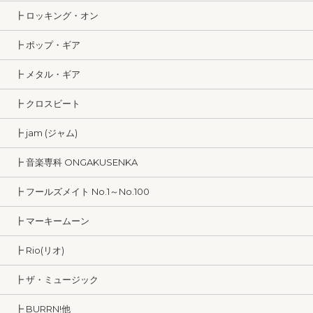
┣ ロッキング・オン
┣ ポップ・ギア
┣ メタル・ギア
┣ クロスビート
┣ jam (ジャム)
┣ 音楽専科 ONGAKUSENKA
┣ フールズメイト No.1～No.100
┣ マーキームーン
┣ Rio(リオ)
┣ ザ・ミュージック
┣ BURRN!他