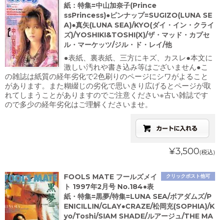
紙：特集=中山加奈子(Prince
ssPrincess)●ピンナップ=SUGIZO(LUNA SE
A)●真矢(LUNA SEA)/KYO(ダイ・イン・クライ
ズ)/YOSHIKI&TOSHI(X)/ザ・マッド・カプセ
ル・マーケッツ/ジル・ド・レイ/他
●表紙、裏表紙、三方にキズ、カスレ●本文に
激しい汚れや書き込み等はございません●こ
の雑誌は紙質の経年劣化で2色刷りのページにシワがよること
があります。また糊綴じの劣化で思いきり広げるとページが取
れてしまうことがありますのでご注意ください※古い雑誌です
ので多少の経年劣化はご理解くださいませ。
¥3,500
(税込)
FOOLS MATE フールズメイ
クリックポスト他可
ト 1997年2月号 No.184●表
紙・特集=黒夢/特集=LUNA SEA/ボアダムズ/P
ENICILLIN/GLAY●CRAZE/松岡充(SOPHIA)/K
yo/Toshi/SIAM SHADE/ルアージュ/THE MA