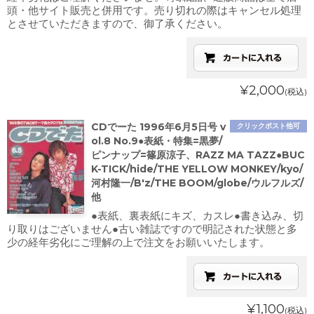
頭・他サイト販売と併用です。売り切れの際はキャンセル処理
とさせていただきますので、御了承ください。
¥2,000
(税込)
CDでーた 1996年6月5日号 v
クリックポスト他可
ol.8 No.9●表紙・特集=黒夢/
ピンナップ=篠原涼子、RAZZ MA TAZZ●BUC
K-TICK/hide/THE YELLOW MONKEY/kyo/
河村隆一/B'z/THE BOOM/globe/ウルフルズ/
他
●表紙、裏表紙にキズ、カスレ●書き込み、切
り取りはございません●古い雑誌ですので明記された状態と多
少の経年劣化にご理解の上で注文をお願いいたします。
¥1,100
(税込)