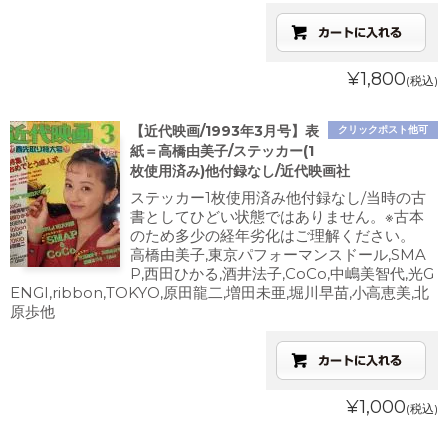
¥1,800
(税込)
【近代映画/1993年3月号】表
クリックポスト他可
紙＝高橋由美子/ステッカー(1
枚使用済み)他付録なし/近代映画社
ステッカー1枚使用済み他付録なし/当時の古
書としてひどい状態ではありません。※古本
のため多少の経年劣化はご理解ください。
高橋由美子,東京パフォーマンスドール,SMA
P,西田ひかる,酒井法子,CoCo,中嶋美智代,光G
ENGI,ribbon,TOKYO,原田龍二,増田未亜,堀川早苗,小高恵美,北
原歩他
¥1,000
(税込)