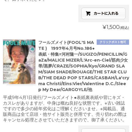
¥1,500
(税込)
フールズメイト(FOOL'S MA
クリックポスト他可
TE ) 1997年4月号No.186●
表紙・特集=河村隆一/SUGIZO/PENICILLIN/G
aZa/MALICE MIZER/L'Arc-en-Ciel/筋肉少女
帯/黒夢/CRAZE/SOPHIA/Kyo/GRAND SLA
M/SIAM SHADE/ROUAGE/THE STAR CLU
B/THE DEAD POP STARS/CASBAH/La'cry
ma Christi/Eins:Vier/Valentine D.C./Slee
p My Dear/GARGOYLE/他
平成9年4月1日発行/フールズメイト●表紙裏表紙や背にキズ・
カスレがありますが、中身は概ね良好な状態です。※古い雑誌
ですので多少の経年劣化はご理解くださいませ。※掲載品、通
販商品は全て店頭・他サイト販売と併用です。売り切れの際は
キャンセル処理とさせていただきますので、御了承ください。