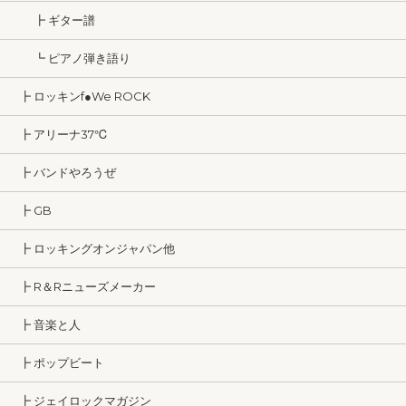
┣ ギター譜
┗ ピアノ弾き語り
┣ ロッキンf●We ROCK
┣ アリーナ37℃
┣ バンドやろうぜ
┣ GB
┣ ロッキングオンジャパン他
┣ R＆Rニューズメーカー
┣ 音楽と人
┣ ポップビート
┣ ジェイロックマガジン