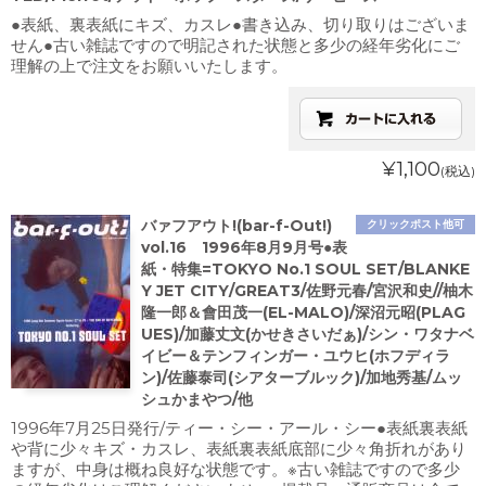
●表紙、裏表紙にキズ、カスレ●書き込み、切り取りはございま
せん●古い雑誌ですので明記された状態と多少の経年劣化にご
理解の上で注文をお願いいたします。
¥1,100
(税込)
バァフアウト!(bar-f-Out!)
クリックポスト他可
vol.16 1996年8月9月号●表
紙・特集=TOKYO No.1 SOUL SET/BLANKE
Y JET CITY/GREAT3/佐野元春/宮沢和史//柚木
隆一郎＆會田茂一(EL-MALO)/深沼元昭(PLAG
UES)/加藤丈文(かせきさいだぁ)/シン・ワタナベ
イビー＆テンフィンガー・ユウヒ(ホフディラ
ン)/佐藤泰司(シアターブルック)/加地秀基/ムッ
シュかまやつ/他
1996年7月25日発行/ティー・シー・アール・シー●表紙裏表紙
や背に少々キズ・カスレ、表紙裏表紙底部に少々角折れがあり
ますが、中身は概ね良好な状態です。※古い雑誌ですので多少