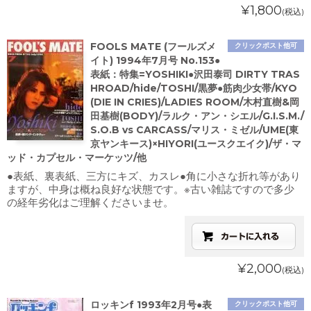
¥1,800
(税込)
FOOLS MATE (フールズメ
クリックポスト他可
イト) 1994年7月号 No.153●
表紙：特集=YOSHIKI●沢田泰司 DIRTY TRAS
HROAD/hide/TOSHI/黒夢●筋肉少女帯/KYO
(DIE IN CRIES)/LADIES ROOM/木村直樹&岡
田基樹(BODY)/ラルク・アン・シエル/G.I.S.M./
S.O.B vs CARCASS/マリス・ミゼル/UME(東
京ヤンキース)×HIYORI(ユースクエイク)/ザ・マ
ッド・カプセル・マーケッツ/他
●表紙、裏表紙、三方にキズ、カスレ●角に小さな折れ等があり
ますが、中身は概ね良好な状態です。※古い雑誌ですので多少
の経年劣化はご理解くださいませ。
¥2,000
(税込)
ロッキンf 1993年2月号●表
クリックポスト他可