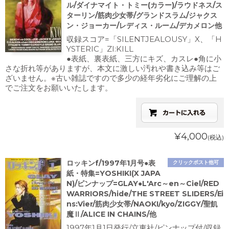
ル/ダイナマイト・トミー(カラー)/ラウドネス/ス
ターリン/筋肉少女帯/グランドスラム/ジャクス
ン・ジョーカー/レディス・ルーム/デカメロン他
収録スコア=「SILENTJEALOUSY」X、「H
YSTERIC」ZI:KILL
●表紙、裏表紙、三方にキズ、カスレ●角に小
さな折れ等がありますが、本文に激しい汚れや書き込み等はご
ざいません。※古い雑誌ですので多少の経年劣化にご理解の上
でご注文をお願いいたします。
¥4,000
(税込)
ロッキンf/1997年1月号●表
クリックポスト他可
紙・特集=YOSHIKI(X JAPA
N)/ピンナップ=GLAY●L'Arc～en～Ciel/RED
WARRIORS/hide/THE STREET SLIDERS/Ei
ns:Vier/筋肉少女帯/NAOKI/kyo/ZIGGY/聖飢
魔Ⅱ/ALICE IN CHAINS/他
1997年1月1日発行/立東社/ピンナップ付/収録