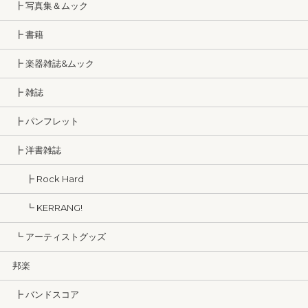
┣ 写真集＆ムック
┣ 書籍
┣ 楽器雑誌&ムック
┣ 雑誌
┣ パンフレット
┣ 洋書雑誌
┣ Rock Hard
┗ KERRANG!
┗ アーティストグッズ
邦楽
┣ バンドスコア