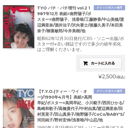
TYO パチ・パチ増刊 vol.2 1
クリックポスト他可
987年12月 表紙=南野陽子/ポ
スター=南野陽子、浅香唯/工藤静香/中山美穂/渡
辺満里奈/酒井法子/沢向要士/後藤久美子/本田美
奈子/柳葉敏郎/今井美樹/他
昭和62年12月30日発行/CBS・ソニー出版/ポ
スター付※古い雑誌ですので多少の経年劣化
はご理解くださいませ。
¥2,500
(税込)
【T.Y.O.(ティー・ワイ・オ
クリックポスト他可
ー)/1990年4月号】表紙=高岡
早紀/ポスター=高岡早紀、小川範子/西田ひかる/
島崎和歌子/高橋貴代子/中村由真/渡辺満里奈/田
村英里子/田山真美子/南野陽子/CoCo/BABY'S/
河田純子/野村宏伸/浅香唯/中山忍/他
1990年4月1日発行/CBS・ソニー出版/ポスタ