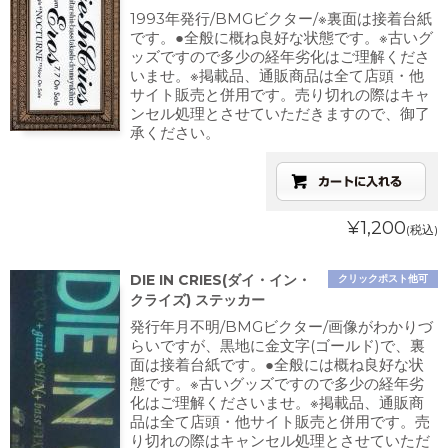
1993年発行/BMGビクター/※裏面は接着台紙
です。●全般に概ね良好な状態です。※古いグ
ッズですので多少の経年劣化はご理解くださ
いませ。※掲載品、通販商品は全て店頭・他
サイト販売と併用です。売り切れの際はキャ
ンセル処理とさせていただきますので、御了
承ください。
¥1,200
(税込)
DIE IN CRIES(ダイ・イン・
クリックポスト他可
クライズ) ステッカー
発行年月不明/BMGビクター/画像がわかりづ
らいですが、黒地に金文字(ゴールド)で、裏
面は接着台紙です。●全般には概ね良好な状
態です。※古いグッズですので多少の経年劣
化はご理解くださいませ。※掲載品、通販商
品は全て店頭・他サイト販売と併用です。売
り切れの際はキャンセル処理とさせていただ