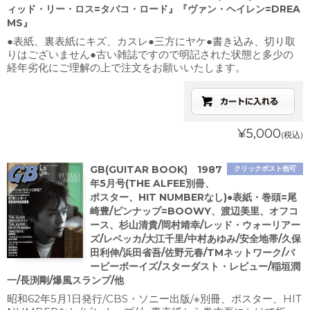
ィッド・リー・ロス=タバコ・ロード』『ヴァン・ヘイレン=DREA
MS』
●表紙、裏表紙にキズ、カスレ●三方にヤケ●書き込み、切り取
りはございません●古い雑誌ですので明記された状態と多少の
経年劣化にご理解の上で注文をお願いいたします。
¥5,000
(税込)
GB(GUITAR BOOK) 1987
クリックポスト他可
年5月号(THE ALFEE別冊、
ポスター、HIT NUMBERなし)●表紙・巻頭=尾
崎豊/ピンナップ=BOOWY、渡辺美里、オフコ
ース、杉山清貴/岡村靖幸/レッド・ウォーリアー
ズ/レベッカ/大江千里/中村あゆみ/安全地帯/久保
田利伸/浜田省吾/佐野元春/TMネットワーク/バ
ービーボーイズ/スターダスト・レビュー/稲垣潤
一/長渕剛/爆風スランプ/他
昭和62年5月1日発行/CBS・ソニー出版/※別冊、ポスター、HIT