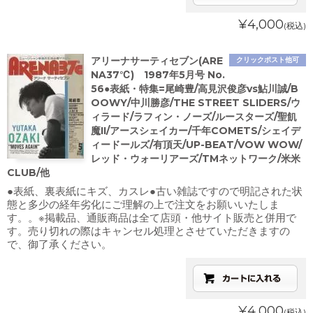
¥4,000
(税込)
アリーナサーティセブン(ARE
クリックポスト他可
NA37℃) 1987年5月号 No.
56●表紙・特集=尾崎豊/高見沢俊彦vs鮎川誠/B
OOWY/中川勝彦/THE STREET SLIDERS/ウ
ィラード/ラフィン・ノーズ/ルースターズ/聖飢
魔II/アースシェイカー/千年COMETS/シェイデ
ィードールズ/有頂天/UP-BEAT/VOW WOW/
レッド・ウォーリアーズ/TMネットワーク/米米
CLUB/他
●表紙、裏表紙にキズ、カスレ●古い雑誌ですので明記された状
態と多少の経年劣化にご理解の上で注文をお願いいたしま
す。。※掲載品、通販商品は全て店頭・他サイト販売と併用で
す。売り切れの際はキャンセル処理とさせていただきますの
で、御了承ください。
¥4,000
(税込)