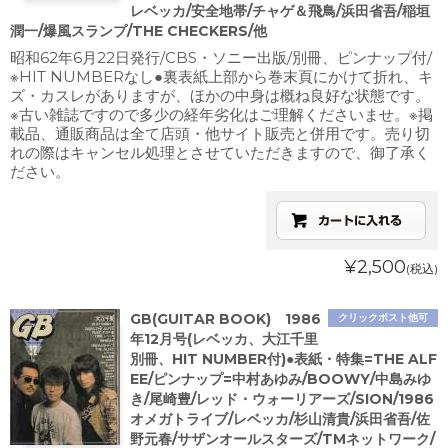
レベッカ/安全地帯/チャゲ＆飛鳥/浜田省吾/稲垣
潤一/爆風スランプ/THE CHECKERS/他
昭和62年6月22日発行/CBS・ソニー出版/別冊、ピンナップ付/
※HIT NUMBERなし●裏表紙上部から巻末頁にかけて折れ、キ
ズ・カスレがありますが、ほかの中身は概ね良好な状態です。
※古い雑誌ですので多少の経年劣化はご理解くださいませ。※掲
載品、通販商品は全て店頭・他サイト販売と併用です。売り切
れの際はキャンセル処理とさせていただきますので、御了承く
ださい。
¥2,500
(税込)
GB(GUITAR BOOK) 1986
クリックポスト他可
年12月号(レベッカ、大江千里
別冊、HIT NUMBER付)●表紙・特集=THE ALF
EE/ピンナップ=中村あゆみ/BOOWY/中島みゆ
き/尾崎豊/レッド・ウォーリアーズ/SION/1986
オメガトライブ/レベッカ/杉山清貴/浜田省吾/佐
野元春/サザンオールスターズ/TMネットワーク/