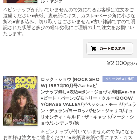
ル・ヤング
⚠️ピンナップが付いていませんので気になるお客様は注文をご
遠慮ください●表紙、裏表紙にキズ、カスレ●ページ角に小さな
折れ●書き込み、切り取りはございません●古い雑誌ですので明
記された状態と多少の経年劣化にご理解の上で注文をお願いい
たします。
¥2,000
(税込)
ロック・ショウ (ROCK SHO
クリックポスト他可
W) 1987年10月号⚠️a-haピ
ンナップ無し●表紙=ボン・ジョヴィ/特集=a-ha
●ピート・バーンズ/モトリー・クルー/BOOW
Y/GRASS VALLEY/デペッシュ・モード/デュラ
ン・デュラン/ヨーロッパ/ゼン・ジェリコ/キュ
リオシティ・キルド・ザ・キャット/マーク・シ
ョウ/シンデレラ/他
⚠️ピンナップが付いていませんので気になる
お客様は注文をご遠慮ください●表紙裏表紙や背にキズ・カス