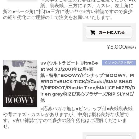
紙、裏表紙、三方にキズ、カスレ、左上角に
折れ●ページ角に折れ●三方に淡いヤケ※古い雑誌ですので多少
の経年劣化にご理解の上で注文をお願いいたします。
¥5,000
(税込)
uv (ウルトラビート UltraBe
クリックポスト他可
at vol.73/2001年12月●表
紙・特集=BOOWY/ピンナップ=BOOWY、PI
ERROT●BUCK-TICK/J/Gackt/SIAM SHAD
E/PIERROT/Plastic Tree/MALICE MIZER/D
ir en grey/RIZE/真心ブラザーズ/RIP SLYME/
他
※応募ハガキ無し●ピンナップ付●表紙裏表紙
や背にキズ・カスレがありますが、中身は概ね良好な状態で
す。※古い雑誌ですので多少の経年劣化はご理解くださいま
せ。