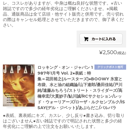
レ、コスレがありますが、中身は概ね良好な状態です。※古い
雑誌ですので多少の経年劣化はご理解くださいませ。※掲載
品、通販商品は全て店頭・他サイト販売と併用です。売り切れ
の際はキャンセル処理とさせていただきますので、御了承くだ
さい。
¥2,500
(税込)
ロッキング・オン・ジャパン 1
クリックポスト他可
987年1月号 Vol. 2●表紙：特
集＝花田裕之(ルースターズ)●BOOWY 氷室と
布袋、水と油の組織論/山下達郎/桑田佳祐/戸川
純/遠藤みちろう/ストリート・スライダーズ/高
橋幸宏/大貫妙子/鮎川誠/RCサクセション/レッ
ド・ウォーリアーズ/ローザ・ルクセンブルク/IS
SAY(デル・ジベット)/あぶらだこ/バルバラ
●表紙、裏表紙にキズ、カスレ、少し反り●書き込み、切り取り
はございません●古い雑誌ですので明記された状態と多少の経
年劣化にご理解の上で注文をお願いいたします。