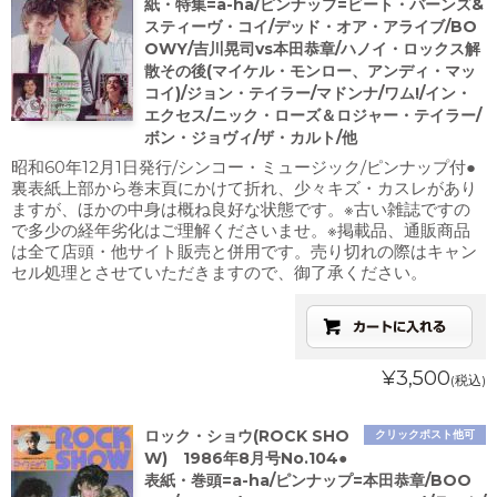
紙・特集=a-ha/ピンナップ=ビート・バーンズ&
スティーヴ・コイ/デッド・オア・アライブ/BO
OWY/吉川晃司vs本田恭章/ハノイ・ロックス解
散その後(マイケル・モンロー、アンディ・マッ
コイ)/ジョン・テイラー/マドンナ/ワム!/イン・
エクセス/ニック・ローズ＆ロジャー・テイラー/
ボン・ジョヴィ/ザ・カルト/他
昭和60年12月1日発行/シンコー・ミュージック/ピンナップ付●
裏表紙上部から巻末頁にかけて折れ、少々キズ・カスレがあり
ますが、ほかの中身は概ね良好な状態です。※古い雑誌ですの
で多少の経年劣化はご理解くださいませ。※掲載品、通販商品
は全て店頭・他サイト販売と併用です。売り切れの際はキャン
セル処理とさせていただきますので、御了承ください。
¥3,500
(税込)
ロック・ショウ(ROCK SHO
クリックポスト他可
W) 1986年8月号No.104●
表紙・巻頭=a-ha/ピンナップ=本田恭章/BOO