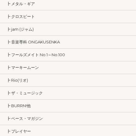
┣ メタル・ギア
┣ クロスビート
┣ jam (ジャム)
┣ 音楽専科 ONGAKUSENKA
┣ フールズメイト No.1～No.100
┣ マーキームーン
┣ Rio(リオ)
┣ ザ・ミュージック
┣ BURRN!他
┣ ベース・マガジン
┣ プレイヤー