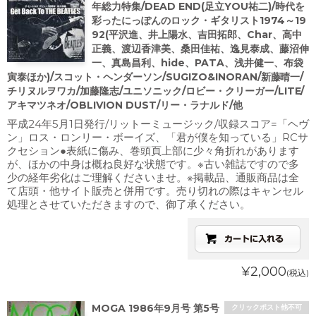
年総力特集/DEAD END(足立YOU祐二)/時代を
彩ったにっぽんのロック・ギタリスト1974～19
92(平沢進、井上陽水、吉田拓郎、Char、高中
正義、渡辺香津美、桑田佳祐、逸見泰成、藤沼伸
一、真島昌利、hide、PATA、浅井健一、布袋
寅泰ほか)/スコット・ヘンダーソン/SUGIZO&INORAN/新藤晴一/
チリヌルヲワカ/加藤隆志/ユニソニック/ロビー・クリーガー/LITE/
アキマツネオ/OBLIVION DUST/リー・ラナルド/他
平成24年5月1日発行/リットーミュージック/収録スコア=「ヘヴ
ン」ロス・ロンリー・ボーイズ、「君が僕を知っている」RCサ
クセション●表紙に傷み、巻頭頁上部に少々角折れがあります
が、ほかの中身は概ね良好な状態です。※古い雑誌ですので多
少の経年劣化はご理解くださいませ。※掲載品、通販商品は全
て店頭・他サイト販売と併用です。売り切れの際はキャンセル
処理とさせていただきますので、御了承ください。
¥2,000
(税込)
MOGA 1986年9月号 第5号
クリックポスト他不可