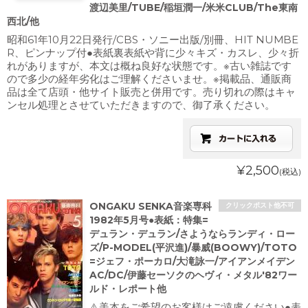
渡辺美里/TUBE/稲垣潤一/米米CLUB/The東南
西北/他
昭和61年10月22日発行/CBS・ソニー出版/別冊、HIT NUMBE
R、ピンナップ付●表紙裏表紙や背に少々キズ・カスレ、少々折
れがありますが、本文は概ね良好な状態です。※古い雑誌です
ので多少の経年劣化はご理解くださいませ。※掲載品、通販商
品は全て店頭・他サイト販売と併用です。売り切れの際はキャ
ンセル処理とさせていただきますので、御了承ください。
¥2,500
(税込)
ONGAKU SENKA音楽専科
クリックポスト他不可
1982年5月号●表紙：特集=
デュラン・デュラン/さようならランディ・ロー
ズ/P-MODEL(平沢進)/暴威(BOOWY)/TOTO
=ジェフ・ポーカロ/大滝詠一/アイアンメイデン
AC/DC/伊藤セーソクのヘヴィ・メタル'82ワー
ルド・レポート他
⚠️美本をご希望のお客様はご遠慮ください●表