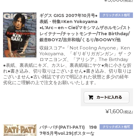
(税込)
ギグス GIGS 2007年10月号●
クリックポスト他可
表紙・特集=Ken Yokoyama
●L'Arc～en～Ciel/マキシマムザホルモン/スト
レイテナー/チャットモンチー/The Birthday/
銀杏BOYZ/吉井和哉/くるり/BOOWY/他
収録スコア=「Not Fooling Anyone」Ken
Yokoyama、「ギリギリガガンガン」ザ・ク
ロマニヨンズ、「アリシア」The Birthday
●表紙、裏表紙にキズ、カスレ、裏表紙端にヤケ●角に小さな折
れ●書き込み、切り取りはございません●書き込み、切り取りは
ございません●古い雑誌ですので明記された状態と多少の経年
劣化にご理解の上で注文をお願いいたします。
¥1,600
(税込)
パチ･パチ(PATI-PATI) 198
クリックポスト他可
7年5月号vol.29(ポスターな