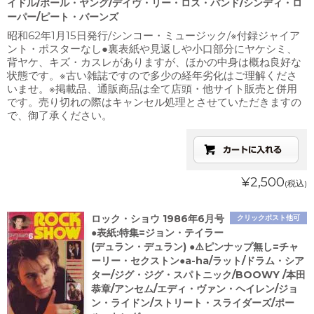
イドル/ポール・ヤング/デイヴ・リー・ロス・バンド/シンディ・ロ
ーパー/ピート・バーンズ
昭和62年1月15日発行/シンコー・ミュージック/※付録ジャイア
ント・ポスターなし●裏表紙や見返しや小口部分にヤケシミ、
背ヤケ、キズ・カスレがありますが、ほかの中身は概ね良好な
状態です。※古い雑誌ですので多少の経年劣化はご理解くださ
いませ。※掲載品、通販商品は全て店頭・他サイト販売と併用
です。売り切れの際はキャンセル処理とさせていただきますの
で、御了承ください。
¥2,500
(税込)
ロック・ショウ 1986年6月号
クリックポスト他可
●表紙:特集=ジョン・テイラー
(デュラン・デュラン) ●⚠️ピンナップ無し=チャ
ーリー・セクストン●a-ha/ラット/ドラム・シア
ター/ジグ・ジグ・スパトニック/BOOWY /本田
恭章/アンセム/エディ・ヴァン・ヘイレン/ジョ
ン・ライドン/ストリート・スライダーズ/ポー