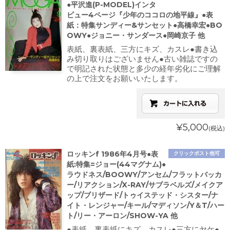
●平沢進(P-MODEL)インタ
ビュー4ページ『少年のココロの地平線』●表
紙：特集サンディー&サンセット●高橋幸宏●BO
OWY●ジョニー・サンダース●岡崎京子 他
表紙、裏表紙、三方にキズ、カスレ●書き込
み切り取りはございません●古い雑誌ですの
で明記された状態と多少の経年劣化にご理解
の上で注文をお願いいたします。
¥5,000
(税込)
ロッキンf 1986年4月号●表
クリックポスト他可
紙:特集=ジョー(44マグナム)●
ラウドネス/BOOWY/アンセム/フラットバッカ
ー/リアクション/X-RAY/サブラベルズ/メイクア
ップ/ブリザード/トゥイステッド・シスター/ナ
イト・レンジャー/キール/マディソン/Y＆T/ハー
ト/リー・アーロン/SHOW-YA 他
●表紙、裏表紙にキズ、カスレ●三方にヤケ●