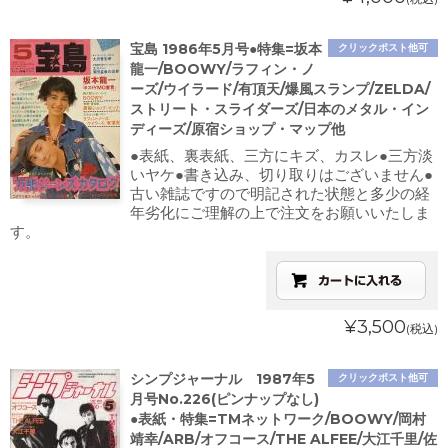
宝島 1986年5月号●特集=坂本
クリックポスト他可
龍一/BOOWY/ラフィン・ノ
ーズ/ウイラード/有頂天/爆風スランプ/ZELDA/
ストリート・スライダーズ/日本のメタル・イン
ディーズ/原宿ショップ・マップ他
●表紙、裏表紙、三方にキズ、カスレ●三方淡
いヤケ●書き込み、切り取りはございません●
古い雑誌ですので明記された状態と多少の経
年劣化にご理解の上で注文をお願いいたしま
す。
¥3,500
(税込)
シンプジャーナル 1987年5
クリックポスト他可
月号No.226(ピンナップなし)
●表紙・特集=TMネットワーク/BOOWY/岡村
靖幸/ARB/オフコース/THE ALFEE/大江千里/佐