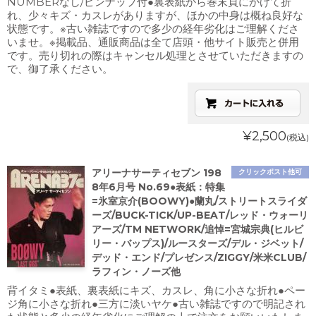
NUMBERなし/ピンナップ付●裏表紙から巻末頁にかけて折
れ、少々キズ・カスレがありますが、ほかの中身は概ね良好な
状態です。※古い雑誌ですので多少の経年劣化はご理解くださ
いませ。※掲載品、通販商品は全て店頭・他サイト販売と併用
です。売り切れの際はキャンセル処理とさせていただきますの
で、御了承ください。
¥2,500
(税込)
アリーナサーティセブン 198
クリックポスト他可
8年6月号 No.69●表紙：特集
=氷室京介(BOOWY)●蘭丸/ストリートスライダ
ーズ/BUCK-TICK/UP-BEAT/レッド・ウォーリ
アーズ/TM NETWORK/追悼=宮城宗典(ヒルビ
リー・バップス)/ルースターズ/デル・ジベット/
デッド・エンド/プレゼンス/ZIGGY/米米CLUB/
ラフィン・ノーズ他
背イタミ●表紙、裏表紙にキズ、カスレ、角に小さな折れ●ペー
ジ角に小さな折れ●三方に淡いヤケ●古い雑誌ですので明記され