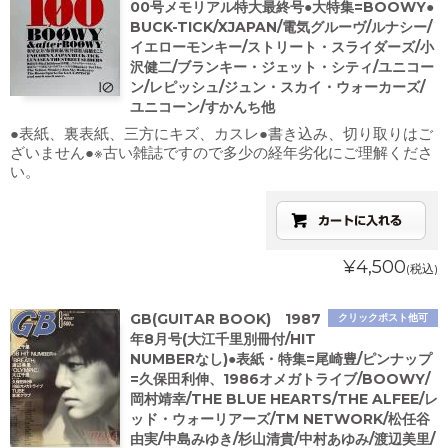
00号メモリアル特大最終号●大特集=BOOWY●
BUCK-TICK/XJAPAN/電気グルーヴ/ルナシー/
イエローモンキー/ストリート・スライダーズ/小
沢健二/ブランキー・ジェット・シティ/ユニコー
ン/レピッシュ/ジュン・スカイ・ウォーカーズ/
ユニコーン/すかんち他
●表紙、裏表紙、三方にキズ、カスレ●書き込み、切り取りはご
ざいません●※古い雑誌ですので多少の経年劣化にご理解くださ
い。
¥4,500
(税込)
GB(GUITAR BOOK) 1987
クリックポスト他可
年8月号(大江千里別冊付/HIT
NUMBERなし)●表紙・特集=尾崎豊/ピンナップ
=久保田利伸、1986オメガトライブ/BOOWY/
岡村靖幸/THE BLUE HEARTS/THE ALFEE/レ
ッド・ウォーリアーズ/TM NETWORK/松任谷
由実/中島みゆき/杉山清貴/中村あゆみ/渡辺美里/