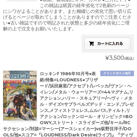
この雑誌は紙質の経年劣化で2色刷のページ
にシワがよることがあります。また糊綴じの劣化で思い切り広
げるとページが取れてしまうことがありますのでご注意くださ
い●古い雑誌ですので明記された状態と多少の経年劣化にご理
解の上で注文をお願いいたします。
¥3,500
(税込)
ロッキンf 1986年10月号●表
クリックポスト他可
紙:特集=LOUDNESS●ブリザ
ード/浜田麻里/アクセプト/レベッカ/ヴァン・ヘ
イレン/メタル・ウォーリアーズ=44マグナム,リ
アクション,ハリー・スキュアリー/ヘヴィ・メタ
ル・デイズ=サブラベルズデッド・エンド,プレゼ
ンス,メフィストフェレス,ムルバス,ティルト,リ
アクション/ロックンロール・オリンピック=BO
OWY,ストリート・スライダーズ他/キール/RC
サクセション/対談=マーシー(アースシェイカー)vs荻野目洋子/DO
OLS/他●スコア=『LOUDNESS/Dark Desire(ライブ)』『ディヴ