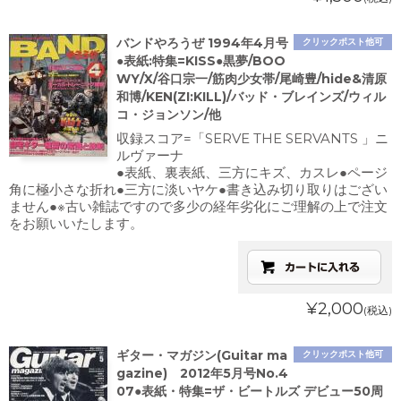
バンドやろうぜ 1994年4月号
クリックポスト他可
●表紙:特集=KISS●黒夢/BOO
WY/X/谷口宗一/筋肉少女帯/尾崎豊/hide&清原
和博/KEN(ZI:KILL)/バッド・ブレインズ/ウィル
コ・ジョンソン/他
収録スコア=「SERVE THE SERVANTS 」ニ
ルヴァーナ
●表紙、裏表紙、三方にキズ、カスレ●ページ
角に極小さな折れ●三方に淡いヤケ●書き込み切り取りはござい
ません●※古い雑誌ですので多少の経年劣化にご理解の上で注文
をお願いいたします。
¥2,000
(税込)
ギター・マガジン(Guitar ma
クリックポスト他可
gazine) 2012年5月号No.4
07●表紙・特集=ザ・ビートルズ デビュー50周