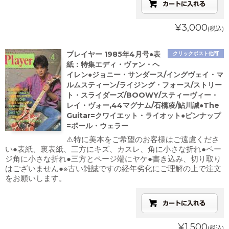
¥3,000
(税込)
プレイヤー 1985年4月号●表
クリックポスト他可
紙：特集エディ・ヴァン・ヘ
イレン●ジョニー・サンダース/イングヴェイ・マ
ルムスティーン/ライジング・フォース/ストリー
ト・スライダーズ/BOOWY/スティーヴィー・
レイ・ヴォー,44マグナム/石橋凌/鮎川誠●The
Guitar=クワイエット・ライオット●ピンナップ
=ポール・ウェラー
⚠️特に美本をご希望のお客様はご遠慮くださ
い●表紙、裏表紙、三方にキズ、カスレ、角に小さな折れ●ペー
ジ角に小さな折れ●三方とページ端にヤケ●書き込み、切り取り
はございません●※古い雑誌ですの経年劣化にご理解の上で注文
をお願いします。
¥1,500
(税込)