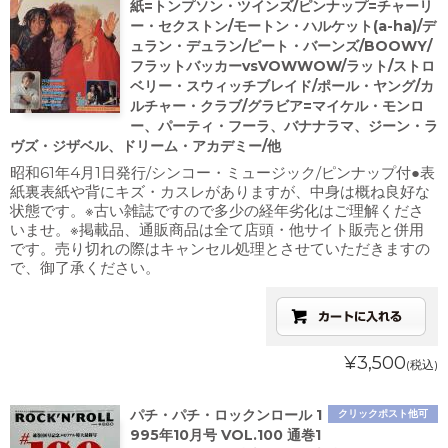
紙=トンプソン・ツインズ/ピンナップ=チャーリ
ー・セクストン/モートン・ハルケット(a-ha)/デ
ュラン・デュラン/ピート・バーンズ/BOOWY/
フラットバッカーvsVOWWOW/ラット/ストロ
ベリー・スウィッチブレイド/ポール・ヤング/カ
ルチャー・クラブ/グラビア=マイケル・モンロ
ー、パーティ・フーラ、バナナラマ、ジーン・ラ
ヴズ・ジザベル、ドリーム・アカデミー/他
昭和61年4月1日発行/シンコー・ミュージック/ピンナップ付●表
紙裏表紙や背にキズ・カスレがありますが、中身は概ね良好な
状態です。※古い雑誌ですので多少の経年劣化はご理解くださ
いませ。※掲載品、通販商品は全て店頭・他サイト販売と併用
です。売り切れの際はキャンセル処理とさせていただきますの
で、御了承ください。
¥3,500
(税込)
パチ・パチ・ロックンロール 1
クリックポスト他可
995年10月号 VOL.100 通巻1