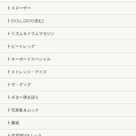
┣ スヌーザー
┣ DOLL (ZOO含む)
┣ リズム＆ドラムマガジン
┣ ビートレッグ
┣ キーボードスペシャル
┣ ストレンジ・デイズ
┣ ザ・ディグ
┣ ギター弾き語り
┣ 写真集＆ムック
┣ 書籍
┣ 楽器雑誌&ムック