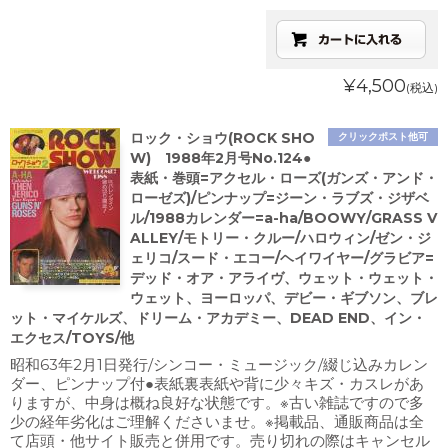
¥4,500
(税込)
ロック・ショウ(ROCK SHO
クリックポスト他可
W) 1988年2月号No.124●
表紙・巻頭=アクセル・ローズ(ガンズ・アンド・
ローゼズ)/ピンナップ=ジーン・ラブズ・ジザベ
ル/1988カレンダー=a-ha/BOOWY/GRASS V
ALLEY/モトリー・クルー/ハロウィン/ゼン・ジ
ェリコ/スード・エコー/ヘイワイヤー/グラビア=
デッド・オア・アライヴ、ウェット・ウェット・
ウェット、ヨーロッパ、デビー・ギブソン、ブレ
ット・マイケルズ、ドリーム・アカデミー、DEAD END、イン・
エクセス/TOYS/他
昭和63年2月1日発行/シンコー・ミュージック/綴じ込みカレン
ダー、ピンナップ付●表紙裏表紙や背に少々キズ・カスレがあ
りますが、中身は概ね良好な状態です。※古い雑誌ですので多
少の経年劣化はご理解くださいませ。※掲載品、通販商品は全
て店頭・他サイト販売と併用です。売り切れの際はキャンセル