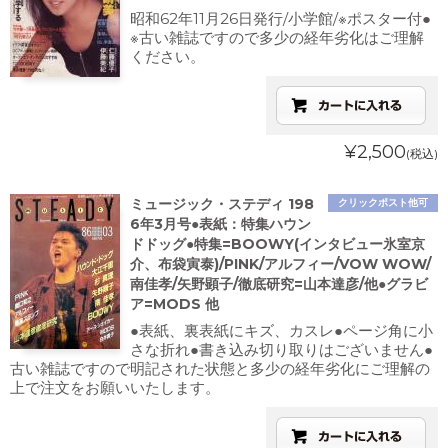
昭和62年11月26日発行/小学館/※ポスター付●
※古い雑誌ですので多少の経年劣化はご理解
ください。
¥2,500
(税込)
ミュージック・ステディ 198
クリックポスト他可
6年3月号●表紙：特集ハウン
ドドッグ●特集=BOOWY(インタビュー氷室京
介、布袋寅泰)/PINK/アルフィー/VOW WOW/
南佳孝/矢野顕子/徹底研究=山本達彦/他●グラビ
ア=MODS 他
●表紙、裏表紙にキズ、カスレ●ページ角に小
さな折れ●書き込み切り取りはございません●
古い雑誌ですので明記された状態と多少の経年劣化にご理解の
上で注文をお願いいたします。