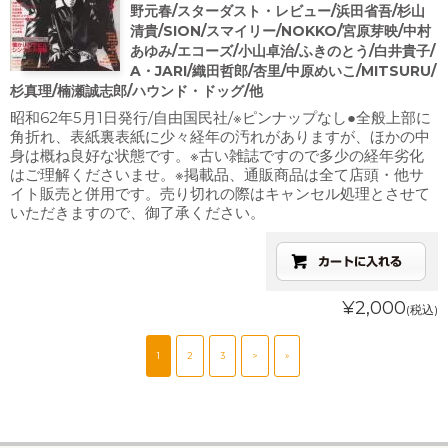
野元春/スターダスト・レビュー/浜田省吾/杉山
清貴/SION/スマイリー/NOKKO/宮原芽映/中村
あゆみ/エコーズ/小山卓治/ふきのとう/白井貴子/
A・JARI/織田哲郎/杏里/中原めいこ/MITSURU/
杉真理/楠瀬誠志郎/ハウンド・ドッグ/他
昭和62年5月1日発行/自由国民社/※ピンナップなし●全般上部に
角折れ、表紙裏表紙に少々経年の汚れがありますが、ほかの中
身は概ね良好な状態です。※古い雑誌ですので多少の経年劣化
はご理解くださいませ。※掲載品、通販商品は全て店頭・他サ
イト販売と併用です。売り切れの際はキャンセル処理とさせて
いただきますので、御了承ください。
¥2,000
(税込)
1
2
3
>
»