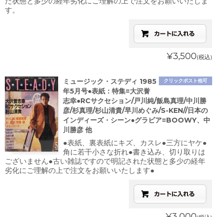
た状態と多少の経年劣化にご理解の上で注文をお願いいたしま
す。
¥3,500
(税込)
ミュージック・ステディ 1985
クリックポスト他可
年5月号●表紙：特集=大沢誉
志幸●RCサクセション/戸川純/飯島真理/中川勝
彦/杉真理/杉山清貴/早川めぐみ/S-KEN//日本の
インディーズ・シーン●グラビア=BOOWY、中
川勝彦 他
●表紙、裏表紙にキズ、カスレ●三方にヤケ●
角に若干小さな折れ●書き込み、切り取りは
ございません●古い雑誌ですので明記された状態と多少の経年
劣化にご理解の上で注文をお願いいたします●
¥3,000