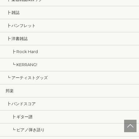
┣ 雑誌
┣ パンフレット
┣ 洋書雑誌
┣ Rock Hard
┗ KERRANG!
┗ アーティストグッズ
邦楽
┣ バンドスコア
┣ ギター譜
┗ ピアノ弾き語り