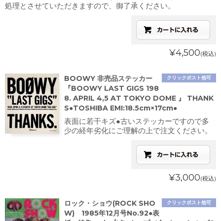
処理とさせていただきますので、御了承ください。
¥4,500
(税込)
BOOWY 非売品ステッカー
クリックポスト他可
『BOOWY LAST GIGS 198
8. APRIL 4,5 AT TOKYO DOME 』 THANK
S●TOSHIBA EMI:18.5cm×17cm●
表面に若干キズ●古いステッカーですので多
少の経年劣化にご理解の上で注文ください。
¥3,000
(税込)
ロック・ショウ(ROCK SHO
クリックポスト他可
W) 1985年12月号No.92●表