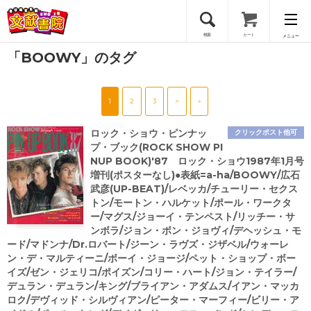
検索
カート
メニュー
「BOOWY」のタグ
会員登録
1
2
3
>
»
ログイン
ロック・ショウ・ピンナッ
クリックポスト他可
プ・ブック(ROCK SHOW PI
NUP BOOK)'87 ロック・ショウ1987年1月号
増刊(ポスターなし)●表紙=a-ha/BOOWY/広石
武彦(UP-BEAT)/レベッカ/チューリー・セクス
トン/モートン・ハルケット/ポール・ワークタ
ー/マグス/ジョーイ・テンペスト/リッチー・サ
ンボラ/ジョン・ボン・ジョヴィ/デヘッシュ・モ
ード/マドンナ/Dr.ロバート/ジーン・ラヴズ・ジザベル/ウォーレ
ン・デ・マルティーニ/ボーイ・ジョージ/ペット・ショップ・ボー
イズ/ゼン・ジェリコ/ポイズン/コリー・ハート/ジョン・テイラー/
デュラン・デュラン/キング/ブライアン・アダムス/イアン・マッカ
ロク/デヴィッド・シルヴィアン/ピーター・マーフィー/ビリー・ア