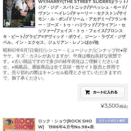
WY/HARRY(THE STREET SLIDERS)/ラット/
ジグ・ジグ・スパトニック/デペッシュ・モード/
ヴァン・ヘイレン/チャーリー・セクストン/サイ
モン・ル・ボン/ドリーム・アカデミー/フランキ
ー・ゴーズ・トゥ・ハリウッド/ブライアン・セ
ッツァー/フェイス・トゥ・フェイス/ブロンス
キ・ビート/グラビア=デヴィッド・ボウイ、ジーン・ラヴズ・ジザ
ベル、イン・エクセス、ジュリアン・レノンほか/他
昭和61年8月1日発行/シンコー・ミュージック/ピンナップ付●背
ヤケ、キズ・カスレがありますが、中身は概ね良好な状態で
す。※古い雑誌ですので多少の経年劣化はご理解くださいま
せ。※掲載品、通販商品は全て店頭・他サイト販売と併用で
す。売り切れの際はキャンセル処理とさせていただきますの
で、御了承ください。
¥3,500
(税込)
ロック・ショウ(ROCK SHO
クリックポスト他可
W) 1986年4月号No.98●表