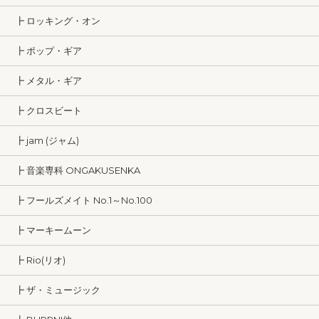
┣ ロッキング・オン
┣ ポップ・ギア
┣ メタル・ギア
┣ クロスビート
┣ jam (ジャム)
┣ 音楽専科 ONGAKUSENKA
┣ フールズメイト No.1～No.100
┣ マーキームーン
┣ Rio(リオ)
┣ ザ・ミュージック