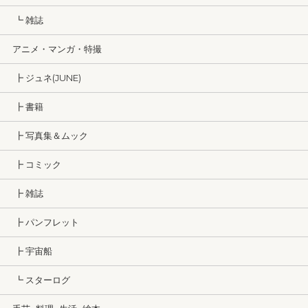
┗ 雑誌
アニメ・マンガ・特撮
┣ ジュネ(JUNE)
┣ 書籍
┣ 写真集＆ムック
┣ コミック
┣ 雑誌
┣ パンフレット
┣ 宇宙船
┗ スターログ