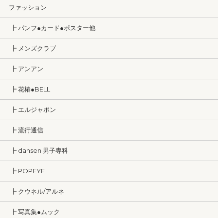
ファッション
┣ パンフ●カード●ポスター他
┣ メンズクラブ
┣ アンアン
┣ 花椿●BELL
┣ エルジャポン
┣ 流行通信
┣ dansen 男子専科
┣ POPEYE
┣ クウネル/アルネ
┣ 写真集●ムック