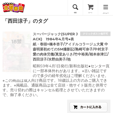
検索
カート
メニュー
「西田涼子」のタグ
会員登録
スーパージャック(SUPER J
クリックポスト他不可
ログイン
ACK) 1984年4月号●表
紙・巻頭=橋本杏子/アイドルコラージュ大賞 中
森明菜初めてのSM撮影記/島崎可奈子/中村京子
愛の肉体労働/真堂ありさ/竹中裕美/相本奈津江/
西田涼子/水野由美子/他
昭和59年4月1日発行/新和出版社●センター頁
に一部本体外れがあります。※古い雑誌です
ので多少の経年劣化はご理解くださいませ。
※この商品は成人向け商品です。18歳以上の方のみご購入でき
ます。※掲載品、通販商品は全て店頭・他サイト販売と併用で
す。売り切れの際はキャンセル処理とさせていただきますの
で、御了承ください。