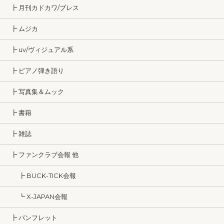
┣ 月刊カドカワ/ブレス
┣ ムジカ
┣ uv/ヴィジュアル系
┣ ピアノ弾き語り
┣ 写真集＆ムック
┣ 書籍
┣ 雑誌
┣ ファンクラブ会報 他
┣ BUCK-TICK会報
┗ X-JAPAN会報
┣ パンフレット