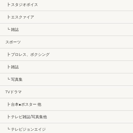
┣ スタジオボイス
┣ エスクァイア
┗ 雑誌
スポーツ
┣ プロレス、ボクシング
┣ 雑誌
┗ 写真集
TVドラマ
┣ 台本●ポスター 他
┣ テレビ雑誌/写真集他
┗ テレビジョンエイジ