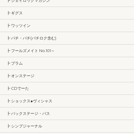
┣ ジェイロックマガジン
┣ ギグス
┣ ワッツイン
┣ パチ・パチ(パチロク含む)
┣ フールズメイト No.101～
┣ プラム
┣ オンステージ
┣ CDでーた
┣ ショックス●ヴィシャス
┣ バックステージ・パス
┣ シンプジャーナル