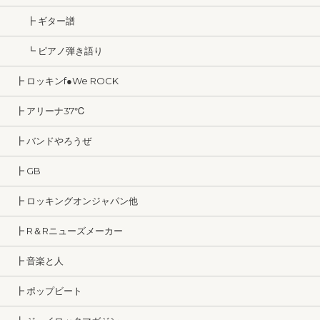
┣ ギター譜
┗ ピアノ弾き語り
┣ ロッキンf●We ROCK
┣ アリーナ37℃
┣ バンドやろうぜ
┣ GB
┣ ロッキングオンジャパン他
┣ R＆Rニューズメーカー
┣ 音楽と人
┣ ポップビート