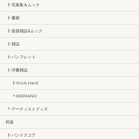
┣ 写真集＆ムック
┣ 書籍
┣ 楽器雑誌&ムック
┣ 雑誌
┣ パンフレット
┣ 洋書雑誌
┣ Rock Hard
┗ KERRANG!
┗ アーティストグッズ
邦楽
┣ バンドスコア