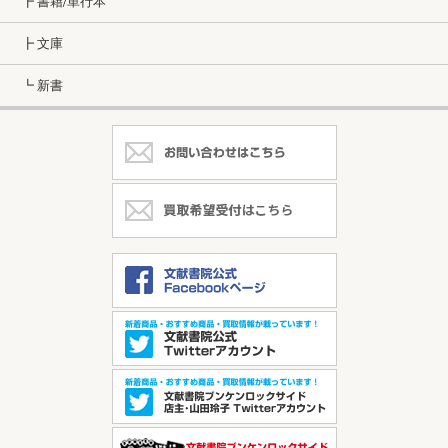
┣ 書籍/単行本
┣ 文庫
┗ 新書