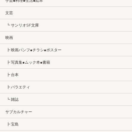
手芸●料理●生活●絵本
文芸
┗ サンリオSF文庫
映画
┣ 映画パンフ●チラシ●ポスター
┣ 写真集●ムック本●書籍
┣ 台本
┣ バラエティ
┗ 雑誌
サブカルチャー
┣ 宝島