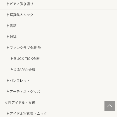
┣ ピアノ弾き語り
┣ 写真集＆ムック
┣ 書籍
┣ 雑誌
┣ ファンクラブ会報 他
┣ BUCK-TICK会報
┗ X-JAPAN会報
┣ パンフレット
┗ アーティストグッズ
女性アイドル・女優
┣ アイドル写真集・ムック