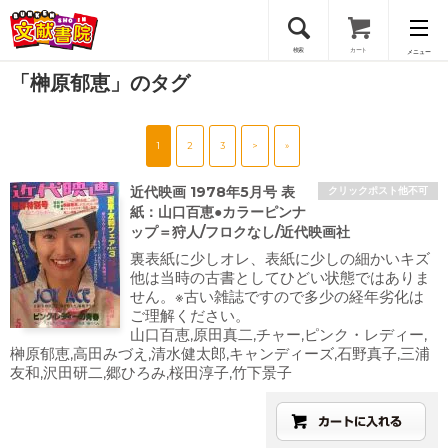
検索
カート
メニュー
「榊原郁恵」のタグ
会員登録
1
2
3
>
»
ログイン
近代映画 1978年5月号 表
クリックポスト他不可
紙：山口百恵●カラーピンナ
ップ＝狩人/フロクなし/近代映画社
裏表紙に少しオレ、表紙に少しの細かいキズ
他は当時の古書としてひどい状態ではありま
せん。※古い雑誌ですので多少の経年劣化は
ご理解ください。
山口百恵,原田真二,チャー,ピンク・レディー,
榊原郁恵,高田みづえ,清水健太郎,キャンディーズ,石野真子,三浦
友和,沢田研二,郷ひろみ,桜田淳子,竹下景子