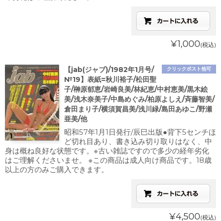
¥1,000
(税込)
【jab(ジャブ)/1982年1月号/
クリックポスト他可
№19】表紙=秋川裕子/松田聖
子/榊原郁恵/岩崎良美/林紀恵/中村恵美/黒木絵
美/浅木奈美子/中島めぐみ/柏原よしえ/斉藤智美/
倉田まり子/横須賀昌美/浅川緑/島田あゆこ/野瀬
亜美/他
昭和57年1月1日発行/辰巳出版●背下5センチほ
ど切れ目あり、書き込み切り取りはなく、中
身は概ね良好な状態です。※古い雑誌ですので多少の経年劣化
はご理解くださいませ。 ※この商品は成人向け商品です。18歳
以上の方のみご購入できます。
¥4,500
(税込)