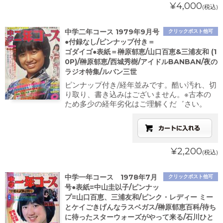
¥4,000
(税込)
中学二年コース 1979年9月号
クリックポスト他可
●付録なし/ピンナップ付き＝
ゴダイゴ●表紙＝榊原郁恵/山口百恵&三浦友和 (1
0P)/榊原郁恵/西城秀樹/アイドルBANBAN/夜の
ラジオ特集/ルバン三世
ピンナップ付き/経年並みです。酷い汚れ、切
り取り、書き込みはございません。※古本の
ため多少の経年劣化はご理解くだ゛さい。
¥2,200
(税込)
中学一年コース 1978年7月
クリックポスト他可
号●表紙=中山圭以子/ピンナッ
プ=山口百恵、三浦友和/ピンク・レディー ミー
とケイごきげんなラスベガス/榊原郁恵百科/待ち
に待ったスターウォーズがやって来る/石川ひと