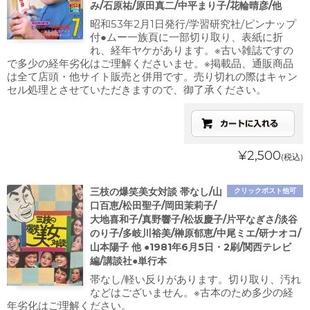
み/石原祐/原田真二/中平まり子/花輪晴彦/他
昭和53年2月1日発行/学習研究社/ピンナップ
付●ムー一族頁に一部切り取り、表紙に折
れ、経年ヤケがあります。※古い雑誌ですの
で多少の経年劣化はご理解くださいませ。※掲載品、通販商品
は全て店頭・他サイト販売と併用です。売り切れの際はキャン
セル処理とさせていただきますので、御了承ください。
¥2,500
(税込)
三枝の爆笑美女対談 帯なし/山
クリックポスト他可
口百恵/松田聖子/岡田茉莉子/
大地喜和子/真野響子/松坂慶子/片平なぎさ/淡谷
のり子/多岐川裕美/榊原郁恵/中尾ミエ/研ナオコ/
山本陽子 他 ●1981年6月5日・2刷/関西テレビ
編/講談社●単行本
帯なし/軽い反りがあります。切り取り、汚れ
などはございません。※古本のため多少の経
年劣化はご理解ください。