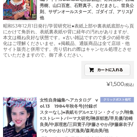
秀樹、山口百恵、石野真子、さだまさし、世良公
則、サザンオールスターズ、ゴダイゴ、アリス)/
他
昭和53年12月1日発行/学習研究社●表紙上部や裏表紙底部から頁
にかけて角折れ、表紙裏表紙や背に経年の汚れがありますが、
本文は概ね良好な状態です。※古い雑誌ですので多少の経年劣
化はご理解くださいませ。※掲載品、通販商品は全て店頭・他
サイト販売と併用です。売り切れの際はキャンセル処理とさせ
ていただきますので、御了承ください。
¥1,500
(税込)
女性自身編集ヘアカタログ v
クリックポスト他可
ol.13 1984年秋冬号(付録ポ
スターなし)●表紙モデル=エリン・クイック/特集
=ストレートパーマ大研究/榊原郁恵/早見優/岩崎
良美/中原理恵/三田寛子/伊藤さやか/伊藤麻衣子/
つちやかおり/大沢逸美/森尾由美/他