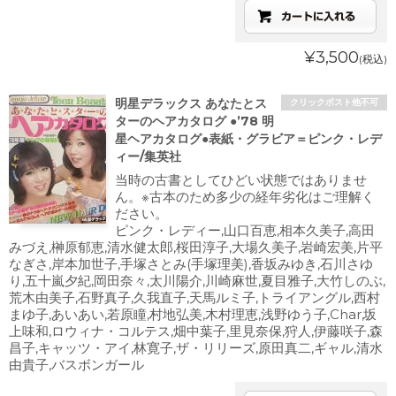
¥3,500
(税込)
明星デラックス あなたとス
クリックポスト他不可
ターのヘアカタログ ●’78 明
星ヘアカタログ●表紙・グラビア＝ピンク・レデ
ィー/集英社
当時の古書としてひどい状態ではありませ
ん。※古本のため多少の経年劣化はご理解く
ださい。
ピンク・レディー,山口百恵,相本久美子,高田
みづえ,榊原郁恵,清水健太郎,桜田淳子,大場久美子,岩崎宏美,片平
なぎさ,岸本加世子,手塚さとみ(手塚理美),香坂みゆき,石川さゆ
り,五十嵐夕紀,岡田奈々,太川陽介,川崎麻世,夏目雅子,大竹しのぶ,
荒木由美子,石野真子,久我直子,天馬ルミ子,トライアングル,西村
まゆ子,あいあい,若原瞳,村地弘美,木村理恵,浅野ゆう子,Char,坂
上味和,ロウィナ・コルテス,畑中葉子,里見奈保,狩人,伊藤咲子,森
昌子,キャッツ・アイ,林寛子,ザ・リリーズ,原田真二,ギャル,清水
由貴子,バスボンガール