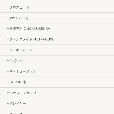
┣ クロスビート
┣ jam (ジャム)
┣ 音楽専科 ONGAKUSENKA
┣ フールズメイト No.1～No.100
┣ マーキームーン
┣ Rio(リオ)
┣ ザ・ミュージック
┣ BURRN!他
┣ ベース・マガジン
┣ プレイヤー