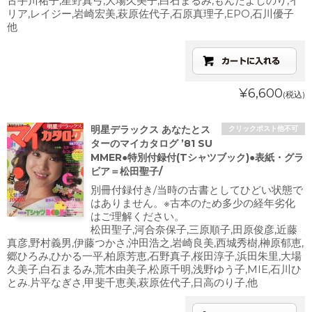
古手川祐子,星野真弓,大場久美子,白石まるみ,もんたよしのり,イ
リア,レイジー,岩崎宏美,萩原佐代子,石原真理子,EPO,石川優子
他
¥6,600
(税込)
明星デラックス あなたとス
クリックポスト他不可
ターのマイカタログ ’81 SU
MMER●特別付録付(Tシャツブック)●表紙・グラ
ビア＝松田聖子/
別冊付録付き/当時の古書としてひどい状態で
はありません。※古本のため多少の経年劣化
はご理解ください。
松田聖子,河合奈保子,三原順子,田原俊彦,近藤
真彦,野村義男,伊藤つかさ,沖田浩之,岩崎良美,西城秀樹,榊原郁恵,
郷ひろみ,ひかる一平,柏原芳恵,石野真子,桜田淳子,浜田朱里,大場
久美子,白石まるみ,荒木由美子,松原千明,浅野ゆう子,MIE,石川ひ
とみ.片平なぎさ,甲斐千恵美,萩原佐代子,日高のり子,他