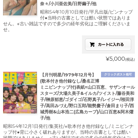
奈々/小川亜佐美/日野繭子/他
昭和54年10月10日発行/平凡出版/ピンナップ
付●当時の古書としては酷い状態ではありま
せん。※古い雑誌ですので多少の経年劣化はご理解くださいま
せ。
¥5,000
(税込)
【月刊明星/1979年12月号】
クリックポスト他可
(歌本付き他付録なし/桑名正博
ミニピンナップ付)表紙=山口百恵、サザンオール
スターズ/大場久美子&イルカ/ツイスト/藤谷美和
子/榊原郁恵/ゴダイゴ/石野真子/レイジー/桜田淳
子/高田みづえ/野口五郎/能勢慶子/倉田まり子/西
城秀樹&山本浩二(広島カープ)/山口百恵&阿木燿
子/他
昭和54年12月1日発行/集英社/※歌本付き他付録なし/ミニピンナ
ップ付●背に小さく破れありますが、当時の古書としては酷い
状態ではありません。※古い雑誌ですので多少の経年劣化はご