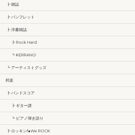
┣ 雑誌
┣ パンフレット
┣ 洋書雑誌
┣ Rock Hard
┗ KERRANG!
┗ アーティストグッズ
邦楽
┣ バンドスコア
┣ ギター譜
┗ ピアノ弾き語り
┣ ロッキンf●We ROCK