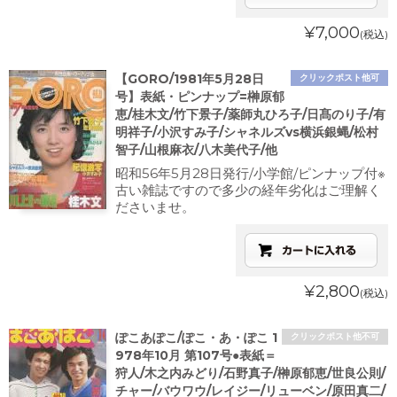
¥7,000
(税込)
【GORO/1981年5月28日
クリックポスト他可
号】表紙・ピンナップ=榊原郁
恵/桂木文/竹下景子/薬師丸ひろ子/日髙のり子/有
明祥子/小沢すみ子/シャネルズvs横浜銀蝿/松村
智子/山根麻衣/八木美代子/他
昭和56年5月28日発行/小学館/ピンナップ付※
古い雑誌ですので多少の経年劣化はご理解く
ださいませ。
¥2,800
(税込)
ぽこあぽこ/ぽこ・あ・ぽこ 1
クリックポスト他不可
978年10月 第107号●表紙＝
狩人/木之内みどり/石野真子/榊原郁恵/世良公則/
チャー/バウワウ/レイジー/リューベン/原田真二/