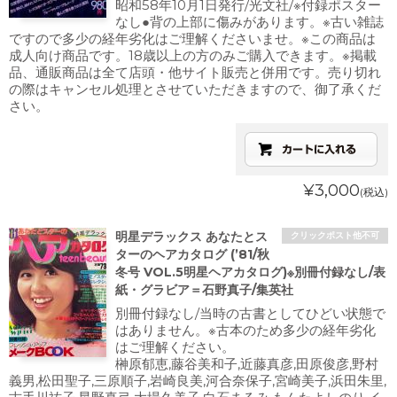
昭和58年10月1日発行/光文社/※付録ポスター
なし●背の上部に傷みがあります。※古い雑誌
ですので多少の経年劣化はご理解くださいませ。※この商品は
成人向け商品です。18歳以上の方のみご購入できます。※掲載
品、通販商品は全て店頭・他サイト販売と併用です。売り切れ
の際はキャンセル処理とさせていただきますので、御了承くだ
さい。
¥3,000
(税込)
明星デラックス あなたとス
クリックポスト他不可
ターのヘアカタログ (’81/秋
冬号 VOL.5明星ヘアカタログ)※別冊付録なし/表
紙・グラビア＝石野真子/集英社
別冊付録なし/当時の古書としてひどい状態で
はありません。※古本のため多少の経年劣化
はご理解ください。
榊原郁恵,藤谷美和子,近藤真彦,田原俊彦,野村
義男,松田聖子,三原順子,岩崎良美,河合奈保子,宮崎美子,浜田朱里,