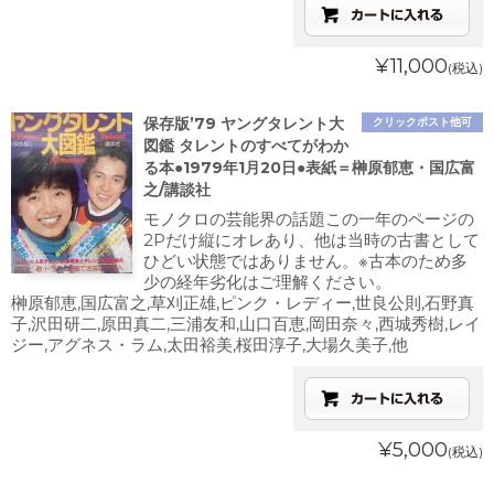
¥11,000
(税込)
保存版’79 ヤングタレント大
クリックポスト他可
図鑑 タレントのすべてがわか
る本●1979年1月20日●表紙＝榊原郁恵・国広富
之/講談社
モノクロの芸能界の話題この一年のページの
2Pだけ縦にオレあり、他は当時の古書として
ひどい状態ではありません。※古本のため多
少の経年劣化はご理解ください。
榊原郁恵,国広富之,草刈正雄,ピンク・レディー,世良公則,石野真
子,沢田研二,原田真二,三浦友和,山口百恵,岡田奈々,西城秀樹,レイ
ジー,アグネス・ラム,太田裕美,桜田淳子,大場久美子,他
¥5,000
(税込)