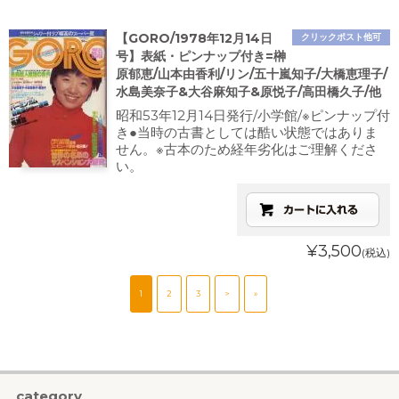
【GORO/1978年12月14日
クリックポスト他可
号】表紙・ピンナップ付き=榊
原郁恵/山本由香利/リン/五十嵐知子/大橋恵理子/
水島美奈子&大谷麻知子&原悦子/高田橋久子/他
昭和53年12月14日発行/小学館/※ピンナップ付
き●当時の古書としては酷い状態ではありま
せん。※古本のため経年劣化はご理解くださ
い。
¥3,500
(税込)
1
2
3
>
»
category