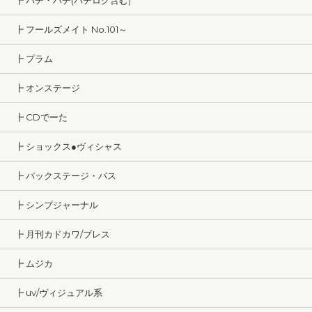
┣ パチ・パチ(パチロク含む)
┣ フールズメイト No.101～
┣ プラム
┣ オンステージ
┣ CDでーた
┣ ショックス●ヴィシャス
┣ バックステージ・パス
┣ シンプジャーナル
┣ 月刊カドカワ/ブレス
┣ ムジカ
┣ uv/ヴィジュアル系