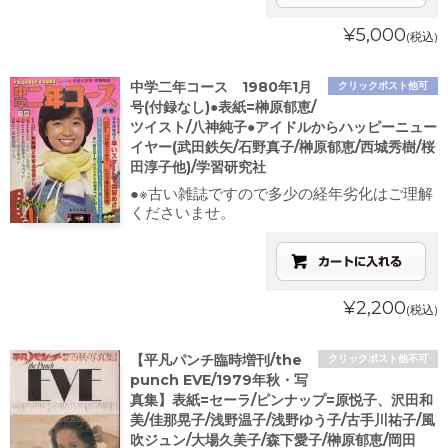
¥5,000
(税込)
中学二年コース 1980年1月
クリックポスト他可
号(付録なし)●表紙=榊原郁恵/
ツイスト/八神純子●アイドルからハッピーニュー
イヤー(武田鉄矢/石野真子/榊原郁恵/西城秀樹/桜
田淳子他)/学習研究社
●※古い雑誌ですので多少の経年劣化はご理解
くださいませ。
¥2,200
(税込)
【平凡パンチ臨時増刊/the
クリックポスト他不可
punch EVE/1979年秋・写
真集】表紙=セーラ/ピンナップ=原悦子、沢田和
美/佳那晃子/浅野温子/浅野ゆう子/古手川祐子/風
吹ジュン/大場久美子/森下愛子/榊原郁恵/岡田