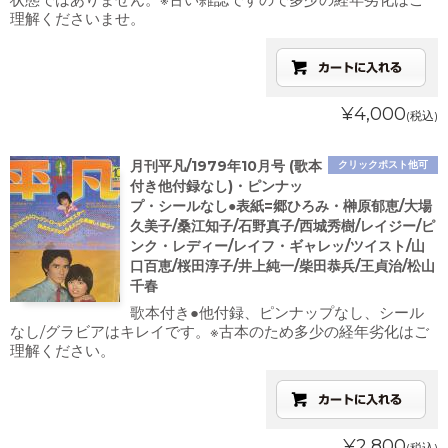
理解くださいませ。
¥4,000
(税込)
月刊平凡/1979年10月号 (歌本
クリックポスト他可
付き他付録なし)・ピンナッ
プ・シールなし●表紙=郷ひろみ・榊原郁恵/大場
久美子/桑江知子/石野真子/西城秀樹/レイジー/ピ
ンク・レディー/レイフ・ギャレッ/ツイスト/山
口百恵/桜田淳子/井上純一/柴田恭兵/王貞治/松山
千春
歌本付き●他付録、ピンナップなし、シール
なし/グラビアはキレイです。※古本のため多少の経年劣化はご
理解ください。
¥2,800
(税込)