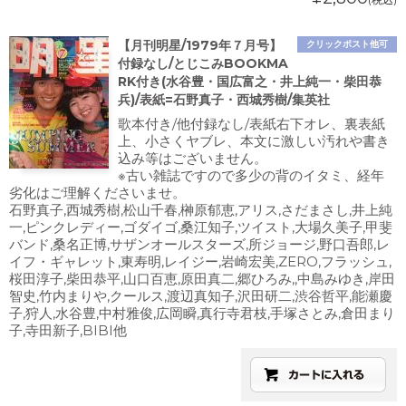
【月刊明星/1979年７月号】
クリックポスト他可
付録なし/とじこみBOOKMA
RK付き(水谷豊・国広富之・井上純一・柴田恭
兵)/表紙=石野真子・西城秀樹/集英社
歌本付き/他付録なし/表紙右下オレ、裏表紙
上、小さくヤブレ、本文に激しい汚れや書き
込み等はございません。
※古い雑誌ですので多少の背のイタミ、経年
劣化はご理解くださいませ。
石野真子,西城秀樹,松山千春,榊原郁恵,アリス,さだまさし,井上純
一,ピンクレディー,ゴダイゴ,桑江知子,ツイスト,大場久美子,甲斐
バンド,桑名正博,サザンオールスターズ,所ジョージ,野口吾郎,レ
イフ・ギャレット,東寿明,レイジー,岩崎宏美,ZERO,フラッシュ,
桜田淳子,柴田恭平,山口百恵,原田真二,郷ひろみ,,中島みゆき,岸田
智史,竹内まりや,クールス,渡辺真知子,沢田研二,渋谷哲平,能瀬慶
子,狩人,水谷豊,中村雅俊,広岡瞬,真行寺君枝,手塚さとみ,倉田まり
子,寺田新子,BIBI他