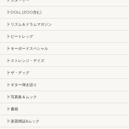
┣ スヌーザー
┣ DOLL (ZOO含む)
┣ リズム＆ドラムマガジン
┣ ビートレッグ
┣ キーボードスペシャル
┣ ストレンジ・デイズ
┣ ザ・ディグ
┣ ギター弾き語り
┣ 写真集＆ムック
┣ 書籍
┣ 楽器雑誌&ムック