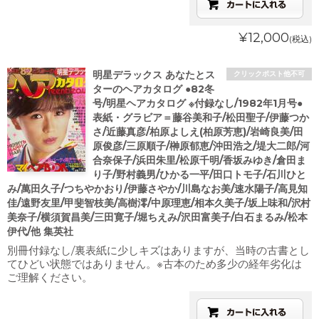
¥12,000
(税込)
明星デラックス あなたとス
クリックポスト他不可
ターのヘアカタログ ●82冬
号/明星ヘアカタログ ※付録なし/1982年1月号●
表紙・グラビア＝藤谷美和子/松田聖子/伊藤つか
さ/近藤真彦/柏原よしえ(柏原芳恵)/岩崎良美/田
原俊彦/三原順子/榊原郁恵/沖田浩之/堤大二郎/河
合奈保子/浜田朱里/松原千明/香坂みゆき/倉田ま
り子/野村義男/ひかる一平/田口トモ子/石川ひと
み/萬田久子/つちやかおり/伊藤さやか/川島なお美/速水陽子/高見知
佳/遠野友里/甲斐智枝美/高樹澪/中原理恵/相本久美子/坂上味和/沢村
美奈子/横須賀昌美/三田寛子/堀ちえみ/沢田富美子/白石まるみ/松本
伊代/他 集英社
別冊付録なし/裏表紙に少しキズはありますが、当時の古書とし
てひどい状態ではありません。※古本のため多少の経年劣化は
ご理解ください。