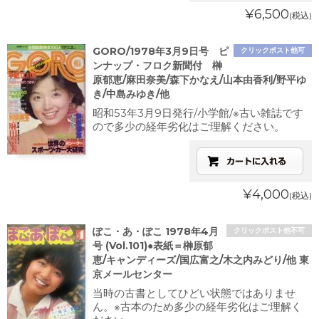
¥6,500
(税込)
GORO/1978年3月9日号 ピ
クリックポスト他可
ンナップ・フロク新聞付 榊
原郁恵/麻田奈美/森下かなえ/山本由香利/野平ゆ
き/中島みゆき/他
昭和53年3月9日発行/小学館/※古い雑誌です
ので多少の経年劣化はご理解ください。
¥4,000
(税込)
ぽこ・あ・ぽこ 1978年4月
クリックポスト他不可
号 (Vol.101)●表紙＝榊原郁
恵/キャンディーズ/国広富之/木之内みどり/他 東
京メールセンター
当時の古書としてひどい状態ではありませ
ん。※古本のため多少の経年劣化はご理解く