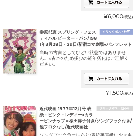
¥6,000
(税込)
榊原郁恵 スプリング・フェス
クリックポスト他可
ティバル ピーター・パン/198
1年3月28日・29日/新宿コマ劇場●パンフレット
当時の古書としてひどい状態ではありませ
ん。※古本のため多少の経年劣化はご理解く
ださい。
¥1,500
(税込)
近代映画 1977年12月号 表
クリックポスト他不可
紙：ピンク・レディー●カラ
ーピンナップ＝桜田淳子付き/ソングブック付き/
他フロクなし/近代映画社
ソングブック角オレあり/表紙裏表紙に少々キ