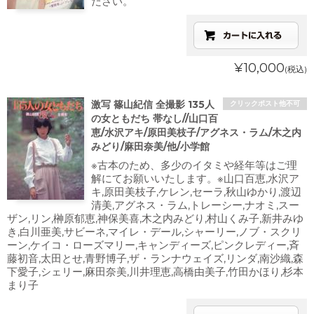
ださい。
¥10,000
(税込)
激写 篠山紀信 全撮影 135人
クリックポスト他不可
の女ともだち 帯なし//山口百
恵/水沢アキ/原田美枝子/アグネス・ラム/木之内
みどり/麻田奈美/他/小学館
※古本のため、多少のイタミや経年等はご理
解にてお願いいたします。※山口百恵,水沢ア
キ,原田美枝子,ケレン,セーラ,秋山ゆかり,渡辺
清美,アグネス・ラム,トレーシー,ナオミ,スー
ザン,リン,榊原郁恵,神保美喜,木之内みどり,村山くみ子,新井みゆ
き,白川亜美,サビーネ,マイレ・デール,シャーリー,ノブ・スクリ
ーン,ケイコ・ローズマリー,キャンディーズ,ピンクレディー,斉
藤初音,太田とせ,青野博子,ザ・ランナウェイズ,リンダ,南沙織,森
下愛子,シェリー,麻田奈美,川井理恵,高橋由美子,竹田かほり,杉本
まり子