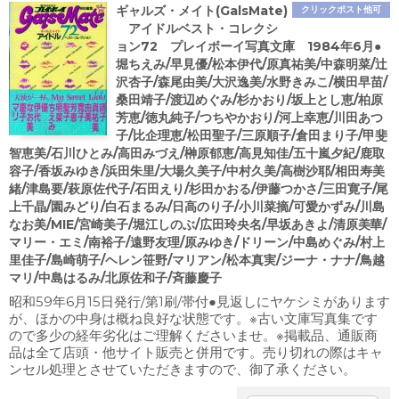
ギャルズ・メイト(GalsMate)
クリックポスト他可
アイドルベスト・コレクシ
ョン72 プレイボーイ写真文庫 1984年6月●
堀ちえみ/早見優/松本伊代/原真祐美/中森明菜/辻
沢杏子/森尾由美/大沢逸美/水野きみこ/横田早苗/
桑田靖子/渡辺めぐみ/杉かおり/坂上とし恵/柏原
芳恵/徳丸純子/つちやかおり/河上幸恵/川田あつ
子/比企理恵/松田聖子/三原順子/倉田まり子/甲斐
智恵美/石川ひとみ/高田みづえ/榊原郁恵/高見知佳/五十嵐夕紀/鹿取
容子/香坂みゆき/浜田朱里/大場久美子/中村久美/高樹沙耶/相田寿美
緒/津島要/萩原佐代子/石田えり/杉田かおる/伊藤つかさ/三田寛子/尾
上千晶/園みどり/白石まるみ/日高のり子/小川菜摘/可愛かずみ/川島
なお美/MIE/宮崎美子/堀江しのぶ/広田玲央名/早坂あきよ/清原美華/
マリー・エミ/南裕子/遠野友理/原みゆき/ドリーン/中島めぐみ/村上
里佳子/島崎萌子/ヘレン笹野/マリアン/松本真実/ジーナ・ナナ/鳥越
マリ/中島はるみ/北原佐和子/斉藤慶子
昭和59年6月15日発行/第1刷/帯付●見返しにヤケシミがあります
が、ほかの中身は概ね良好な状態です。※古い文庫写真集です
ので多少の経年劣化はご理解くださいませ。※掲載品、通販商
品は全て店頭・他サイト販売と併用です。売り切れの際はキャ
ンセル処理とさせていただきますので、御了承ください。