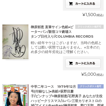
¥1,500
(税込)
榊原郁恵 直筆サイン色紙●ピ
クリックポスト他不可
ーターパン/新宿コマ劇場ス
タンプ日付入り/COLUMBIA RECORDS
軽い経年ヤケはございますが、当時の色紙と
しては酷い状態ではありません。※古本のた
め多少の経年劣化はご理解ください。
¥5,000
(税込)
中学二年コース 1979年12月
クリックポスト他可
号(付録なし)●表紙=荻野目慶
子/ピンナップ=榊原郁恵/石野真子 あなたが主役
ハッピークリスマス/ルパン三世カリオストロの
城/アイドルBanBan(榊原郁恵、野口五郎、西城