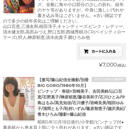
ズ、全般に角や小口部分の少しの折れ、経年
のヤケ等がありますが、中身に激しい汚れや
書き込み等はございません。※古い雑誌です
ので多少の経年劣化はご理解ください。
山口百恵,三浦友和,桜田淳子,キャンディーズ,ピンク・レディー,
清水健太郎,高田みづえ,野口五郎,西城秀樹,BCR(ベイシティロー
ラーズ),狩人,榊原郁恵,清水由貴子,郷ひろみ他
¥7,000
(税込)
【激写/篠山紀信全撮影/別冊
クリックポスト他不可
BIG GORO/1980年10月】
ピンナップ・巻頭=宮崎美子、吉田美鈴/山口百
恵/石野真子/榊原郁恵/藤谷美和子/石川ひとみ/中
島はるみ/高見知佳/石川優子/岩崎良美/稲田ゆみ
子/清岡とも子/松村いずみ/篠原智恵子/越沢美紀/
青木ひろみ/撮影=篠山紀信
昭和5年10月18日発行/小学館/ピンナップ付●
裏表紙から巻末頁上部に少々折れがあります。※古い雑誌です