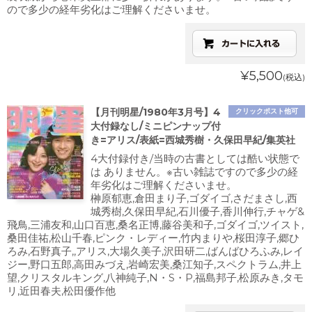
ので多少の経年劣化はご理解くださいませ。
¥5,500
(税込)
【月刊明星/1980年3月号】4
クリックポスト他可
大付録なし/ミニピンナップ付
き=アリス/表紙=西城秀樹・久保田早紀/集英社
4大付録付き/当時の古書としては酷い状態で
は ありません。※古い雑誌ですので多少の経
年劣化はご理解くださいませ。
榊原郁恵,倉田まり子,ゴダイゴ,さだまさし,西
城秀樹,久保田早紀,石川優子,香川伸行,チャゲ&
飛鳥,三浦友和,山口百恵,桑名正博,藤谷美和子,ゴダイゴ,ツイスト,
桑田佳祐,松山千春,ピンク・レディー,竹内まりや,桜田淳子,郷ひ
ろみ,石野真子,,アリス,大場久美子,沢田研二,ばんばひろふみ,レイ
ジー,野口五郎,高田みづえ,岩崎宏美,桑江知子,スペクトラム,井上
望,クリスタルキング,八神純子,N・S・P,福島邦子,松原みき,タモ
リ,近田春夫,松田優作他