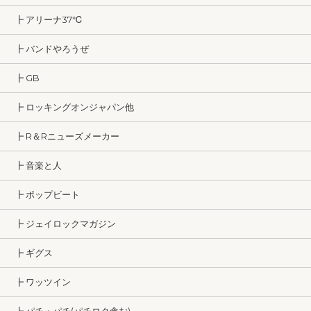
┣ アリーナ37℃
┣ バンドやろうぜ
┣ GB
┣ ロッキングオンジャパン他
┣ R＆Rニューズメーカー
┣ 音楽と人
┣ ポップビート
┣ ジェイロックマガジン
┣ ギグス
┣ ワッツイン