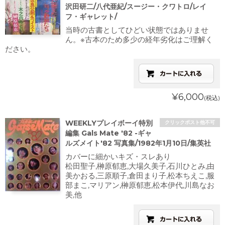
沢田研二/八代亜紀/スージー・クワトロ/レイ
フ・ギャレット/
当時の古書としてひどい状態ではありませ
ん。※古本のため多少の経年劣化はご理解く
ださい。
¥6,000
(税込)
WEEKLYプレイボーイ特別
クリックポスト他不可
編集 Gals Mate '82 -ギャ
ルズメイト'82 写真集/1982年1月10日/集英社
カバーに細かいキズ・スレあり
松田聖子,榊原郁恵,大場久美子,石川ひとみ,由
美かおる,三原順子,倉田まり子,松本ちえこ,服
部まこ,マリアン,榊原郁恵,松本伊代,川島なお
美,他