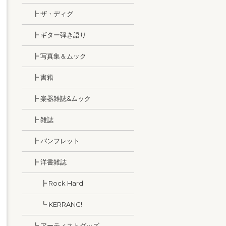
┣ ザ・ディグ
┣ ギター弾き語り
┣ 写真集＆ムック
┣ 書籍
┣ 楽器雑誌&ムック
┣ 雑誌
┣ パンフレット
┣ 洋書雑誌
┣ Rock Hard
┗ KERRANG!
┗ アーティストグッズ