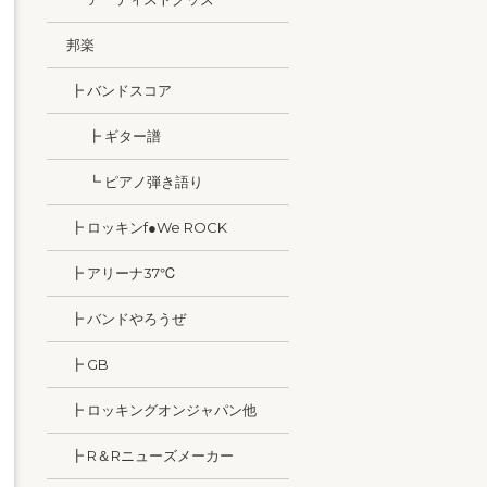
邦楽
┣ バンドスコア
┣ ギター譜
┗ ピアノ弾き語り
┣ ロッキンf●We ROCK
┣ アリーナ37℃
┣ バンドやろうぜ
┣ GB
┣ ロッキングオンジャパン他
┣ R＆Rニューズメーカー