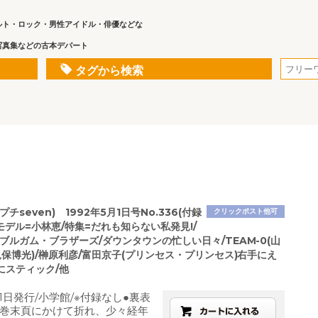
ルト・ロック・男性アイドル・俳優などな
写真集などの古本デパート
タグから検索
チseven) 1992年5月1日号No.336(付録
クリックポスト他可
モデル=小林恵/特集=だれも知らない私発見!/
ブルガム・ブラザーズ/ダウンタウンの忙しい日々/TEAM-0(山
軌保博光)/榊原利彦/富田京子(プリンセス・プリンセス)右手にえ
にスティック/他
月1日発行/小学館/※付録なし●裏表
巻末頁にかけて折れ、少々経年