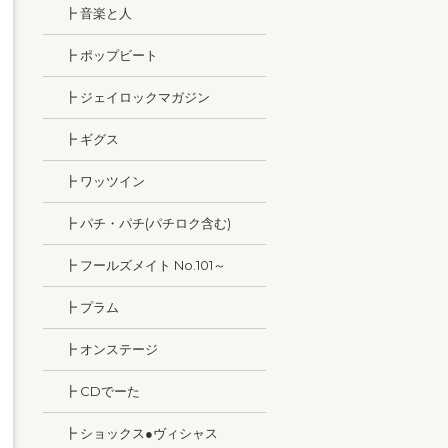
┣ 音楽と人
┣ ポップビート
┣ ジェイロックマガジン
┣ ギグス
┣ ワッツイン
┣ パチ・パチ(パチロク含む)
┣ フールズメイト No.101～
┣ プラム
┣ オンステージ
┣ CDでーた
┣ ショックス●ヴィシャス