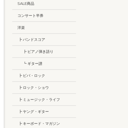
SALE商品
コンサート半券
洋楽
┣ バンドスコア
┣ ピアノ弾き語り
┗ ギター譜
┣ ビバ・ロック
┣ ロック・ショウ
┣ ミュージック・ライフ
┣ ヤング・ギター
┣ キーボード・マガジン