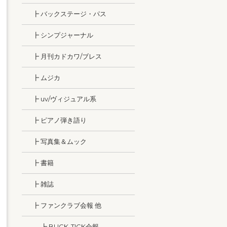
┣ バックステージ・パス
┣ シンプジャーナル
┣ 月刊カドカワ/ブレス
┣ ムジカ
┣ uv/ヴィジュアル系
┣ ピアノ弾き語り
┣ 写真集＆ムック
┣ 書籍
┣ 雑誌
┣ ファンクラブ会報 他
┣ BUCK-TICK会報