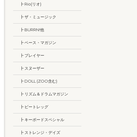
┣ Rio(リオ)
┣ ザ・ミュージック
┣ BURRN!他
┣ ベース・マガジン
┣ プレイヤー
┣ スヌーザー
┣ DOLL (ZOO含む)
┣ リズム＆ドラムマガジン
┣ ビートレッグ
┣ キーボードスペシャル
┣ ストレンジ・デイズ