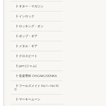
┣ ギター・マガジン
┣ インロック
┣ ロッキング・オン
┣ ポップ・ギア
┣ メタル・ギア
┣ クロスビート
┣ jam (ジャム)
┣ 音楽専科 ONGAKUSENKA
┣ フールズメイト No.1～No.10
0
┣ マーキームーン