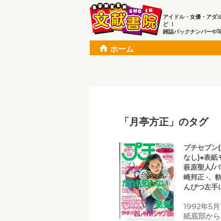
アイドル・女優・アダ
ど ！
雑誌バックナンバーや
ホーム
「月亭方正」のタグ
プチセブン(プ
なし)●表紙
萩原聖人/バ
崎邦正 ·、
んぴつ左手
1992年5
紙底部から