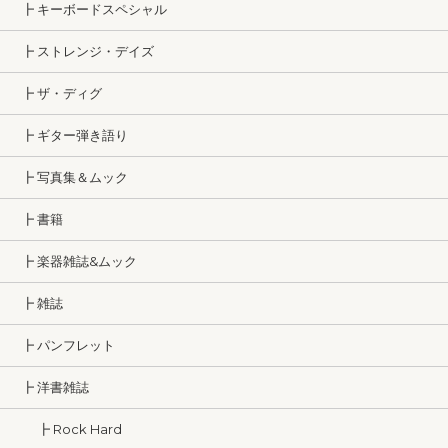
┣ キーボードスペシャル
┣ ストレンジ・デイズ
┣ ザ・ディグ
┣ ギター弾き語り
┣ 写真集＆ムック
┣ 書籍
┣ 楽器雑誌&ムック
┣ 雑誌
┣ パンフレット
┣ 洋書雑誌
┣ Rock Hard