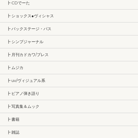
┣ CDでーた
┣ ショックス●ヴィシャス
┣ バックステージ・パス
┣ シンプジャーナル
┣ 月刊カドカワ/ブレス
┣ ムジカ
┣ uv/ヴィジュアル系
┣ ピアノ弾き語り
┣ 写真集＆ムック
┣ 書籍
┣ 雑誌