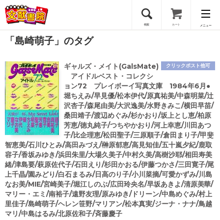
検索
カート
メニュー
「島崎萌子」のタグ
会員登録
ギャルズ・メイト(GalsMate)
クリックポスト他可
ログイン
アイドルベスト・コレクシ
ョン72 プレイボーイ写真文庫 1984年6月●
堀ちえみ/早見優/松本伊代/原真祐美/中森明菜/辻
沢杏子/森尾由美/大沢逸美/水野きみこ/横田早苗/
桑田靖子/渡辺めぐみ/杉かおり/坂上とし恵/柏原
芳恵/徳丸純子/つちやかおり/河上幸恵/川田あつ
子/比企理恵/松田聖子/三原順子/倉田まり子/甲斐
智恵美/石川ひとみ/高田みづえ/榊原郁恵/高見知佳/五十嵐夕紀/鹿取
容子/香坂みゆき/浜田朱里/大場久美子/中村久美/高樹沙耶/相田寿美
緒/津島要/萩原佐代子/石田えり/杉田かおる/伊藤つかさ/三田寛子/尾
上千晶/園みどり/白石まるみ/日高のり子/小川菜摘/可愛かずみ/川島
なお美/MIE/宮崎美子/堀江しのぶ/広田玲央名/早坂あきよ/清原美華/
マリー・エミ/南裕子/遠野友理/原みゆき/ドリーン/中島めぐみ/村上
里佳子/島崎萌子/ヘレン笹野/マリアン/松本真実/ジーナ・ナナ/鳥越
マリ/中島はるみ/北原佐和子/斉藤慶子