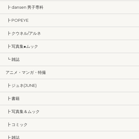
┣ dansen 男子専科
┣ POPEYE
┣ クウネル/アルネ
┣ 写真集●ムック
┗ 雑誌
アニメ・マンガ・特撮
┣ ジュネ(JUNE)
┣ 書籍
┣ 写真集＆ムック
┣ コミック
┣ 雑誌