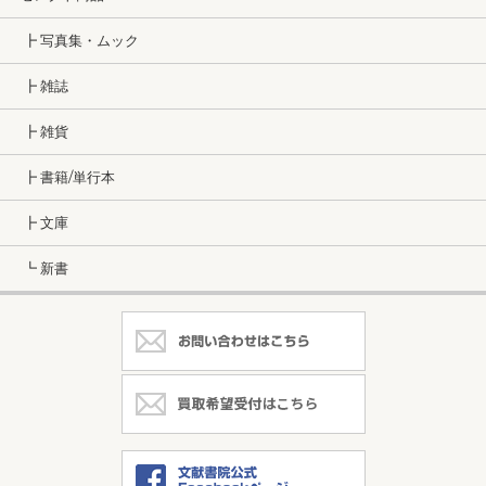
┣ 写真集・ムック
┣ 雑誌
┣ 雑貨
┣ 書籍/単行本
┣ 文庫
┗ 新書