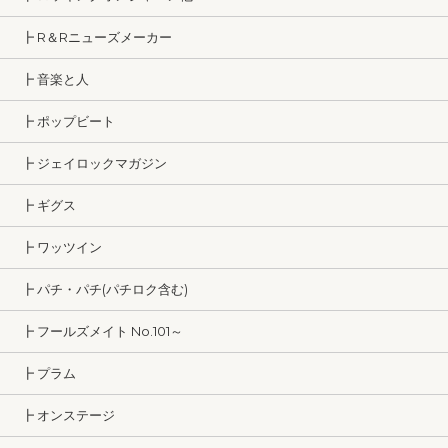
┣ R＆Rニューズメーカー
┣ 音楽と人
┣ ポップビート
┣ ジェイロックマガジン
┣ ギグス
┣ ワッツイン
┣ パチ・パチ(パチロク含む)
┣ フールズメイト No.101～
┣ プラム
┣ オンステージ