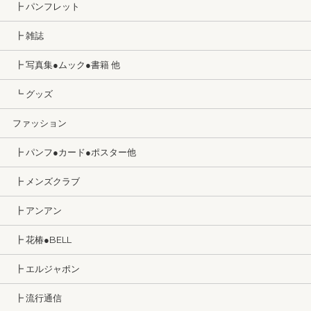
┣ パンフレット
┣ 雑誌
┣ 写真集●ムック●書籍 他
┗ グッズ
ファッション
┣ パンフ●カード●ポスター他
┣ メンズクラブ
┣ アンアン
┣ 花椿●BELL
┣ エルジャポン
┣ 流行通信