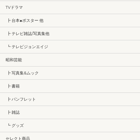
TVドラマ
┣ 台本●ポスター 他
┣ テレビ雑誌/写真集他
┗ テレビジョンエイジ
昭和芸能
┣ 写真集&ムック
┣ 書籍
┣ パンフレット
┣ 雑誌
┗ グッズ
セレクト商品