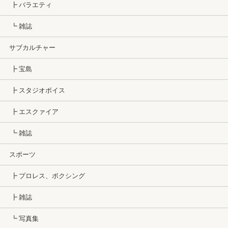
┣ バラエティ
┗ 雑誌
サブカルチャー
┣ 宝島
┣ スタジオボイス
┣ エスクァイア
┗ 雑誌
スポーツ
┣ プロレス、ボクシング
┣ 雑誌
┗ 写真集