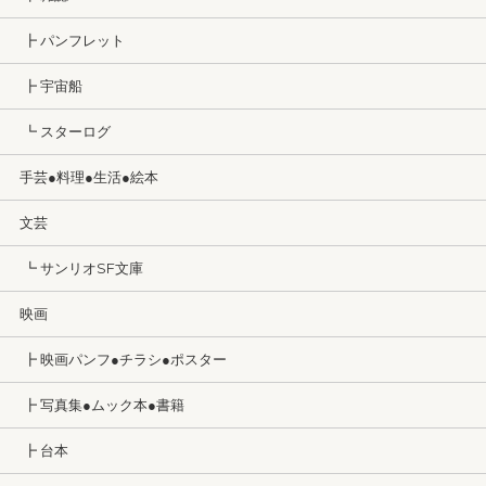
┣ パンフレット
┣ 宇宙船
┗ スターログ
手芸●料理●生活●絵本
文芸
┗ サンリオSF文庫
映画
┣ 映画パンフ●チラシ●ポスター
┣ 写真集●ムック本●書籍
┣ 台本