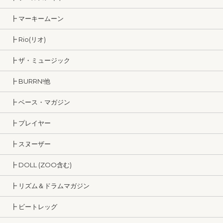
┣ マーキームーン
┣ Rio(リオ)
┣ ザ・ミュージック
┣ BURRN!他
┣ ベース・マガジン
┣ プレイヤー
┣ スヌーザー
┣ DOLL (ZOO含む)
┣ リズム＆ドラムマガジン
┣ ビートレッグ