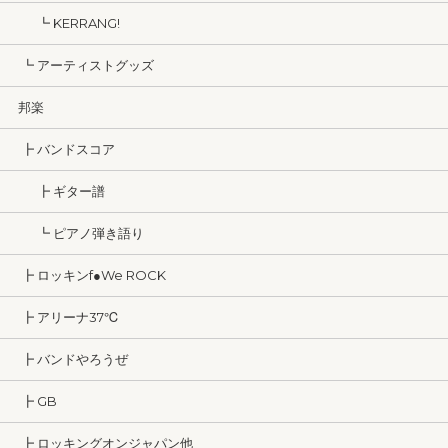
┗ KERRANG!
┗ アーティストグッズ
邦楽
┣ バンドスコア
┣ ギター譜
┗ ピアノ弾き語り
┣ ロッキンf●We ROCK
┣ アリーナ37℃
┣ バンドやろうぜ
┣ GB
┣ ロッキングオンジャパン他