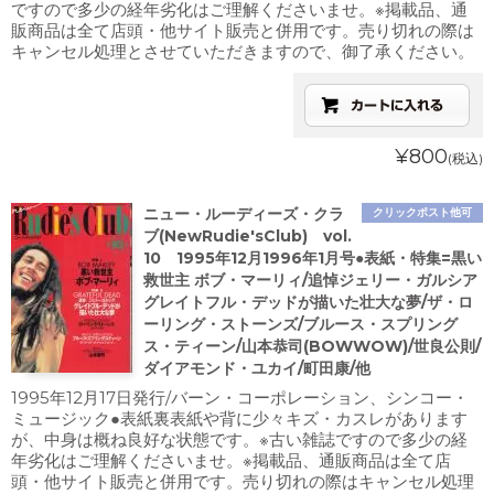
ですので多少の経年劣化はご理解くださいませ。※掲載品、通
販商品は全て店頭・他サイト販売と併用です。売り切れの際は
キャンセル処理とさせていただきますので、御了承ください。
¥800
(税込)
ニュー・ルーディーズ・クラ
クリックポスト他可
ブ(NewRudie'sClub) vol.
10 1995年12月1996年1月号●表紙・特集=黒い
救世主 ボブ・マーリィ/追悼ジェリー・ガルシア
グレイトフル・デッドが描いた壮大な夢/ザ・ロ
ーリング・ストーンズ/ブルース・スプリング
ス・ティーン/山本恭司(BOWWOW)/世良公則/
ダイアモンド・ユカイ/町田康/他
1995年12月17日発行/バーン・コーポレーション、シンコー・
ミュージック●表紙裏表紙や背に少々キズ・カスレがあります
が、中身は概ね良好な状態です。※古い雑誌ですので多少の経
年劣化はご理解くださいませ。※掲載品、通販商品は全て店
頭・他サイト販売と併用です。売り切れの際はキャンセル処理