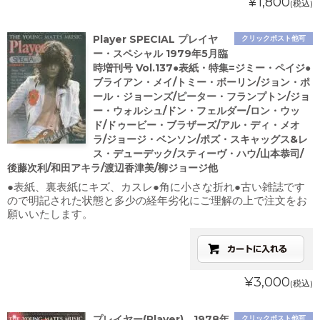
¥1,800
(税込)
Player SPECIAL プレイヤ
クリックポスト他可
ー・スペシャル 1979年5月臨
時増刊号 Vol.137●表紙・特集=ジミー・ペイジ●
ブライアン・メイ/トミー・ボーリン/ジョン・ポ
ール・ジョーンズ/ピーター・フランプトン/ジョ
ー・ウォルシュ/ドン・フェルダー/ロン・ウッ
ド/ドゥービー・ブラザーズ/アル・ディ・メオ
ラ/ジョージ・ベンソン/ポズ・スキャッグス&レ
ス・デューデック/スティーヴ・ハウ/山本恭司/
後藤次利/和田アキラ/渡辺香津美/柳ジョージ他
●表紙、裏表紙にキズ、カスレ●角に小さな折れ●古い雑誌です
ので明記された状態と多少の経年劣化にご理解の上で注文をお
願いいたします。
¥3,000
(税込)
プレイヤー(Player) 1978年
クリックポスト他可