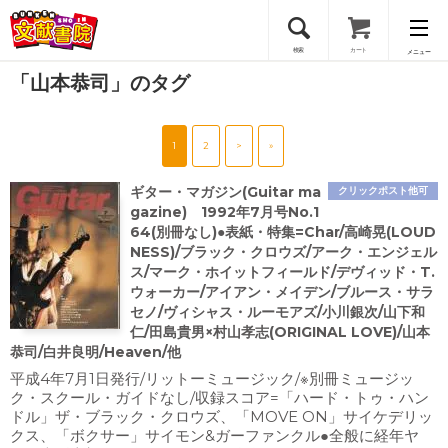
検索
カート
メニュー
「山本恭司」のタグ
会員登録
1
2
>
»
ログイン
ギター・マガジン(Guitar ma
クリックポスト他可
gazine) 1992年7月号No.1
64(別冊なし)●表紙・特集=Char/高崎晃(LOUD
NESS)/ブラック・クロウズ/アーク・エンジェル
ス/マーク・ホイットフィールド/デヴィッド・T.
ウォーカー/アイアン・メイデン/ブルース・サラ
セノ/ヴィシャス・ルーモアズ/小川銀次/山下和
仁/田島貴男×村山孝志(ORIGINAL LOVE)/山本
恭司/白井良明/Heaven/他
平成4年7月1日発行/リットーミュージック/※別冊ミュージッ
ク・スクール・ガイドなし/収録スコア=「ハード・トゥ・ハン
ドル」ザ・ブラック・クロウズ、「MOVE ON」サイケデリッ
クス、「ボクサー」サイモン&ガーファンクル●全般に経年ヤ