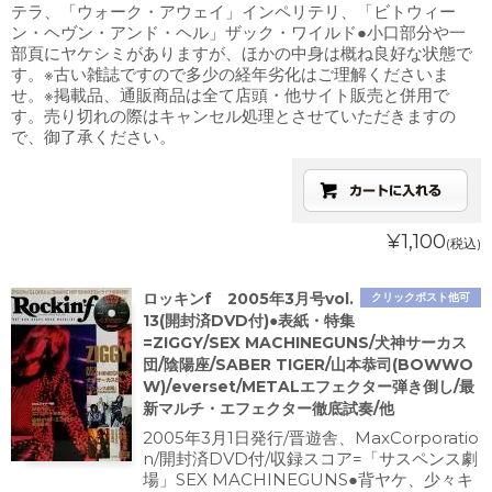
テラ、「ウォーク・アウェイ」インペリテリ、「ビトウィー
ン・ヘヴン・アンド・ヘル」ザック・ワイルド●小口部分や一
部頁にヤケシミがありますが、ほかの中身は概ね良好な状態で
す。※古い雑誌ですので多少の経年劣化はご理解くださいま
せ。※掲載品、通販商品は全て店頭・他サイト販売と併用で
す。売り切れの際はキャンセル処理とさせていただきますの
で、御了承ください。
¥1,100
(税込)
ロッキンf 2005年3月号vol.
クリックポスト他可
13(開封済DVD付)●表紙・特集
=ZIGGY/SEX MACHINEGUNS/犬神サーカス
団/陰陽座/SABER TIGER/山本恭司(BOWWO
W)/everset/METALエフェクター弾き倒し/最
新マルチ・エフェクター徹底試奏/他
2005年3月1日発行/晋遊舎、MaxCorporatio
n/開封済DVD付/収録スコア=「サスペンス劇
場」SEX MACHINEGUNS●背ヤケ、少々キ