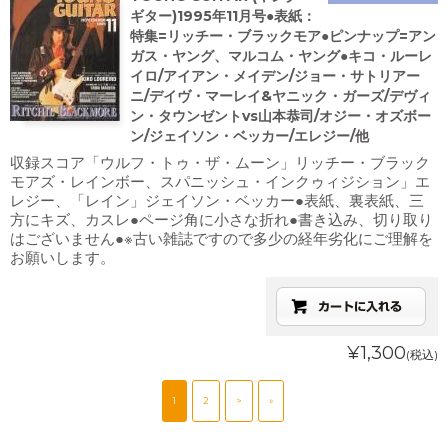
ギター)1995年11月号●表紙：
特集=リッチー・ブラックモア●ピンナップ=アン
ガス・ヤング、マルコム・ヤング●キコ・ルーレ
イロ/アイアン・メイデン/ジョー・サトリアー
ニ/デイヴ・マーレイ&ヤニック・ガーズ/デヴィ
ン・タウンゼントvs山本恭司/オジー・オズボー
ン/ジェイソン・ベッカー/エレジー/他
収録スコア「ウルフ・トゥ・ザ・ムーン」リッチー・ブラック
モアズ・レインボー、スパニッシュ・インクゥィジション」エ
レジー、「レイン」ジェイソン・ベッカー●表紙、裏表紙、三
方にキズ、カスレ●ページ角に小さな折れ●書き込み、切り取り
はございません●※古い雑誌ですので多少の経年劣化にご理解を
お願いします。
¥1,300
(税込)
1
2
>
»