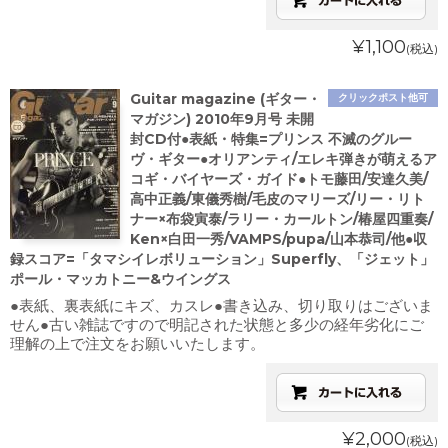
¥1,100
(税込)
Guitar magazine (ギター・
クリックポスト他可
マガジン) 2010年9月号 未開
封CD付●表紙・特集=プリンス 不滅のグルー
ヴ・ギター●オリアンティ/エレキ弾きが萌えるア
コギ・バイヤーズ・ガイド●トモ藤田/安達久美/
高中正義/東儀秀樹/毛皮のマリーズ/リー・リト
ナー×布袋寅泰/ラリー・カールトン/椿屋四重奏/
Ken×白田一秀/VAMPS/pupa/山本恭司/他●収
録スコア=「タマシイレボリューション」Superfly、「ジェット」
ポール・マッカトニー&ウイングス
●表紙、裏表紙にキズ、カスレ●書き込み、切り取りはございま
せん●古い雑誌ですので明記された状態と多少の経年劣化にご
理解の上で注文をお願いいたします。
¥2,000
(税込)