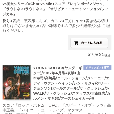
vs美女シリーズ=Char vs Mie●スコア 『レインボー/マジック』
『ラウドネス/ラウドネス』『オリビア・ニュートン・ジョン/フィ
ジカル』
反り●表紙、裏表紙にキズ、カスレ●三方にヤケ●書き込み切り
取りはございません●※古い雑誌ですので多少の経年劣化にご理
解ください。
¥3,500
(税込)
YOUNG GUITAR(ヤング・ギ
クリックポスト他可
ター)/1982年4月号●表紙=山
本恭司/高崎晃/ニール・ショーン/ジャーニー/エ
ディ・ヴァン・ヘイレン/シン・リジィ/ケリー・
ジョンソン(ガールスクール)/ザ・クラッシュ/J-
WALK/ザ・クラッシュ/ステップス/大森隆志/カ
ルメン・マキ5X/アースシェイカー/他
スコア「ロック・ボトム」UFO、「スピード・オブ・ラヴ」高
中正義、「ハイヤー・ユー・ライズ」マクサス