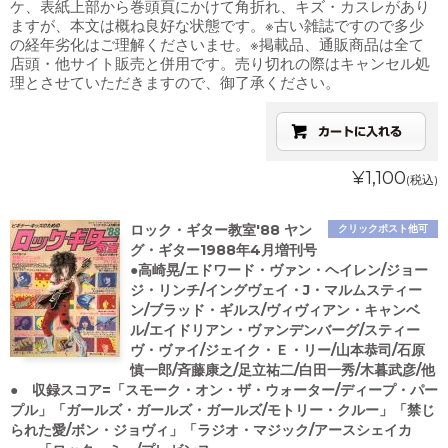
ケ、表紙上部から巻頭頁にかけて角折れ、キズ・カスレがあり
ますが、本文は概ね良好な状態です。※古い雑誌ですので多少
の経年劣化はご理解くださいませ。※掲載品、通販商品は全て
店頭・他サイト販売と併用です。売り切れの際はキャンセル処
理とさせていただきますので、御了承ください。
¥1,100
(税込)
ロック・ギター教室'88 ヤン
クリックポスト他可
グ・ギター1988年4月増刊号
●高崎晃/エドワード・ヴァン・ヘイレン/ジョー
ジ・リンチ/イングヴェイ・J・マルムスティー
ン/ブラッド・ギルス/ヴィヴィアン・キャンベ
ル/エイドリアン・ヴァンデンバーグ/スティー
ヴ・ヴァイ/ジェイク・Ｅ・リー/山本恭司/石原
慎一郎/斉藤康之/足立祐二/白田一秀/木暮武彦/他
● 収録スコア=「スモーク・オン・ザ・ウォーター/ディープ・パー
プル」「ガールズ・ガールズ・ガールズ/モトリー・クルー」「禁じ
られた愛/ボン・ジョヴィ」「ラジオ・マジック/アースシェイカ