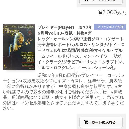
¥2,000
(税込)
プレイヤー(Player) 1977年
クリックポスト他可
6月号vol.110●表紙・特集=グ
レッグ・オールマン/高中正義ソロ・コンサート
完全密着レポート/カルロス・サンタナ/トイ・コ
ードウェル/山本恭司/後藤次利/マイケル・ブル
ームフィールド/ジャスティン・ヘイワード/ガ
イ・クラーク/グラビア=エリック・クラプトン、
ニルス・ロフグレン、ニール・ショーン/他
昭和52年6月15日発行/プレイヤー・コーポレ
ーション●表紙裏表紙や背にキズ・カスレ、経年ヤケ、裏表紙
上部に角折れがありますが、中身は概ね良好な状態です。※古
い雑誌ですので多少の経年劣化はご理解くださいませ。※掲載
品、通販商品は全て店頭・他サイト販売と併用です。売り切れ
の際はキャンセル処理とさせていただきますので、御了承くだ
さい。