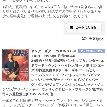
ー」「ロック・ミー/プレゼンス」
●表紙、裏表紙にキズ、カスレ●三方に淡いヤケ●書き込み、切
り取りはございません●古い雑誌ですので明記された状態と多
少の経年劣化にご理解の上で注文をお願いいたします。
¥2,800
(税込)
ヤング・ギター(YOUNG GUI
クリックポスト他可
TAR) 1996年8月号No.40
2●表紙・特集=高崎晃/ピンナップカレンダー=エ
ドワード・ヴァン・ヘイレン/ルーク篁Ⅲ世×エー
ス清水(聖飢魔Ⅱ)/ポール・ギルバート/ビリー・
シーン/ジェイムズ・ヘットフィールド/ガンマ・
レイ/パンテラ/ザック・ワイルド/ダイムバッ
グ・ダレル/ジェフ・ハンネマン/エリック・ジョ
ンソン/フリー/リッキー・ウォリック＆ピート・フリージン/山本恭
司＆八重樫浩士(BOW WOW)他
平成8年8月1日発行/ワイ・シー・ファクトリー、シンコー・ミ
ュージック/ピンナップカレンダー付/収録スコア=「鎌首」パン