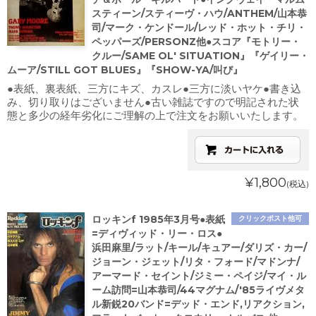
スティーン/スティーヴ・ハウ/ANTHEM/山本恭
司/マーク・ケンドール/レッド・ホット・チリ・
ペッパーズ/PERSONZ他●スコア『モトリー・
クルー/SAME OL' SITUATION』『ゲイリー・
ムーア/STILL GOT BLUES』『SHOW-YA/叫び』
●表紙、裏表紙、三方にキズ、カスレ●三方に淡いヤケ●書き込
み、切り取りはございません●古い雑誌ですので明記された状
態と多少の経年劣化にご理解の上で注文をお願いいたします。
¥1,800
(税込)
ロッキンf 1985年3月号●表紙
クリックポスト他可
=ディヴィッド・リー・ロス●
浜田麻里/ラット/キール/キュアー/ダリズ・カー/
ジョーン・ジェット/リタ・フォード/マドンナ/
アーマード・セイント/ジミー・ペイジ/マイ・ル
ーム訪問=山本恭司/44マグナム/'85ライヴメタ
ル新鋭20バンド=デッド・エンド,リアクション,