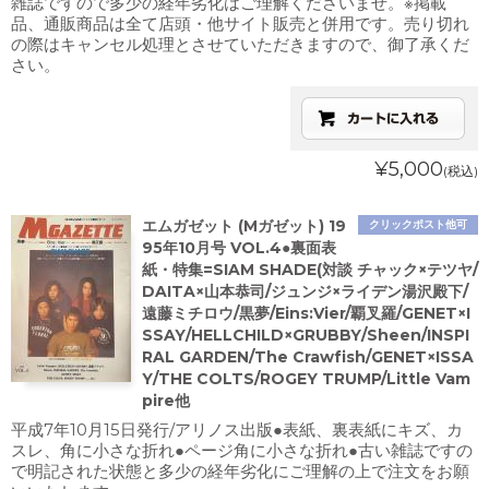
雑誌ですので多少の経年劣化はご理解くださいませ。※掲載
品、通販商品は全て店頭・他サイト販売と併用です。売り切れ
の際はキャンセル処理とさせていただきますので、御了承くだ
さい。
¥5,000
(税込)
エムガゼット (Mガゼット) 19
クリックポスト他可
95年10月号 VOL.4●裏面表
紙・特集=SIAM SHADE(対談 チャック×テツヤ/
DAITA×山本恭司/ジュンジ×ライデン湯沢殿下/
遠藤ミチロウ/黒夢/Eins:Vier/覇叉羅/GENET×I
SSAY/HELLCHILD×GRUBBY/Sheen/INSPI
RAL GARDEN/The Crawfish/GENET×ISSA
Y/THE COLTS/ROGEY TRUMP/Little Vam
pire他
平成7年10月15日発行/アリノス出版●表紙、裏表紙にキズ、カ
スレ、角に小さな折れ●ページ角に小さな折れ●古い雑誌ですの
で明記された状態と多少の経年劣化にご理解の上で注文をお願