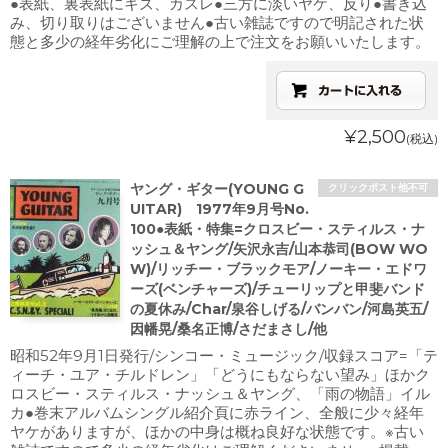
●表紙、裏表紙にキズ、カスレ●三方に淡いヤケ、反り●書き込
み、切り取りはございません●古い雑誌ですので明記された状
態と多少の経年劣化にご理解の上で注文をお願いいたします。
¥2,500
(税込)
ヤング・ギター(YOUNG G
クリックポスト他不可
UITAR) 1977年9月号No.
100●表紙・特集=クロスビー・スティルス・ナ
ッシュ＆ヤング/矢沢永吉/山本恭司(BOW WO
W)/リッチー・ブラックモア/ノーキー・エドワ
ーズ(ベンチャーズ)/チューリップと甲斐バンド
の夏休み/Char/泉谷しげる/バンバン/河島英五/
因幡晃/桑名正博/さだまさし/他
昭和52年9月1日発行/シンコー・ミュージック/収録スコア=「テ
ィーチ・ユア・チルドレン」「どうにもならない望み」ほかク
ロスビー・スティルス・ナッシュ＆ヤング、「雨の物語」イル
カ●巻末アルバムシングル紹介頁に赤ライン、全般に少々経年
ヤケがありますが、ほかの中身は概ね良好な状態です。※古い