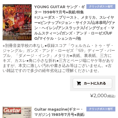
YOUNG GUITAR ヤング・ギ
クリックポスト他可
ター 1998年7月号●表紙:特集
=ジューダス・プリースト、メタリカ、スレイヤ
ー●ピンナップ=ジョン・サイクス/山本恭司/ヴァ
ン・ヘイレン/アンスラックス/イングヴェイ・マ
ルムスティーン/ガンズ・アンド・ローゼズ/UF
O/マイケル・シェンカー/他
※別冊音楽学校の本なし●収録スコア「ウェルカム・トゥ・ザ・
ジャングル」ガンズ・アンド・ローゼズ「'69」ディープ・パー
プル、「ダメージ・インク」メタリカ●表紙、裏表紙、三方に
キズ、カスレ●角に小さな折れ●三方とページ端にヤケ等があり
ますが、本文に激しい汚れや書き込み等はございません。※古
い雑誌ですので多少の経年劣化はご理解くださいませ。
¥2,000
(税込)
Guitar magazine(ギター・
クリックポスト他可
マガジン) 1985年7月号●表紙: