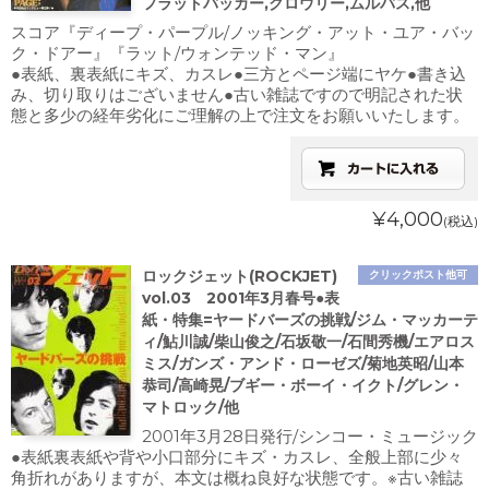
フラットバッカー,クロウリー,ムルバス,他
スコア『ディープ・パープル/ノッキング・アット・ユア・バッ
ク・ドアー』『ラット/ウォンテッド・マン』
●表紙、裏表紙にキズ、カスレ●三方とページ端にヤケ●書き込
み、切り取りはございません●古い雑誌ですので明記された状
態と多少の経年劣化にご理解の上で注文をお願いいたします。
¥4,000
(税込)
ロックジェット(ROCKJET)
クリックポスト他可
vol.03 2001年3月春号●表
紙・特集=ヤードバーズの挑戦/ジム・マッカーテ
ィ/鮎川誠/柴山俊之/石坂敬一/石間秀機/エアロス
ミス/ガンズ・アンド・ローゼズ/菊地英昭/山本
恭司/高崎晃/ブギー・ボーイ・イクト/グレン・
マトロック/他
2001年3月28日発行/シンコー・ミュージック
●表紙裏表紙や背や小口部分にキズ・カスレ、全般上部に少々
角折れがありますが、本文は概ね良好な状態です。※古い雑誌