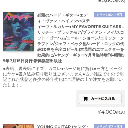
¥3,800
(税込)
必殺のハード・ギター●エデ
クリックポスト他可
ィ・ヴァン・ヘイレンvsステ
ィーヴ・ルカサー●MY FAVORITE GUITARS=
リッチー・ブラックモア/ブライアン・メイ/スコ
ット・ゴーハム/ニール・ショーン/エリック・ク
ラプトン/ジェフ・ベック他/ハード・ロックの代
表20曲を完全コピー/山本恭司のエフェクターを
効果的に/●ヤング・ギター7月号臨時増刊●昭和5
5年7月15日発行:新興楽譜出版社
●表紙、裏表紙にキズ、カスレ●ページ角に折れ●三方とページ
にヤケ●書き込み切り取りはございません●古い雑誌ですので明
記された状態と多少の経年劣化にご理解の上で注文をお願いい
たします。
¥4,000
(税込)
YOUNG GUITAR (ヤング・
クリックポスト他可