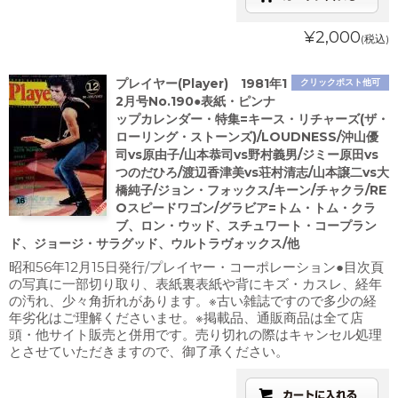
¥2,000
(税込)
プレイヤー(Player) 1981年1
クリックポスト他可
2月号No.190●表紙・ピンナ
ップカレンダー・特集=キース・リチャーズ(ザ・
ローリング・ストーンズ)/LOUDNESS/沖山優
司vs原由子/山本恭司vs野村義男/ジミー原田vs
つのだひろ/渡辺香津美vs荘村清志/山本譲二vs大
橋純子/ジョン・フォックス/キーン/チャクラ/RE
Oスピードワゴン/グラビア=トム・トム・クラ
ブ、ロン・ウッド、スチュワート・コープラン
ド、ジョージ・サラグッド、ウルトラヴォックス/他
昭和56年12月15日発行/プレイヤー・コーポレーション●目次頁
の写真に一部切り取り、表紙裏表紙や背にキズ・カスレ、経年
の汚れ、少々角折れがあります。※古い雑誌ですので多少の経
年劣化はご理解くださいませ。※掲載品、通販商品は全て店
頭・他サイト販売と併用です。売り切れの際はキャンセル処理
とさせていただきますので、御了承ください。