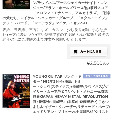
ン/ラウドネス/アースシェイカー/ナイト・レン
ジャー/アラン・ホールズワース/他●収録スコア
「ヒロシマ・モナムール」アルカトラズ、「戦争
の犬たち」マイケル・シェンカー・グループ、「メタル・エイジ」
デフ・レパード、「マニアック」マイケル・センベロ
表紙、裏表紙、三方にキズ、カスレ、少し反り●角に小さな折
れ●三方に淡いヤケ●古い雑誌ですので明記された状態と多少の
経年劣化にご理解の上で注文をお願いいたします。
¥2,500
(税込)
YOUNG GUITAR ヤング・ギ
クリックポスト他可
ター 1982年2月号●表紙=トミ
ー・ショウ(スティクス)●高崎晃(ラウドネス)/ゲ
イリー・ムーア/Y＆T/パット・メセニーvs森園
勝敏/JAPAN HEAVY METAL REVOLUTION
特別座談会=高崎晃,山本恭司,斉藤光浩,うじきつ
よし,レイザー・クルーザー,リチャード・ホープ/
エイドリアン・ブリューvs土屋昌巳/ギタリスト