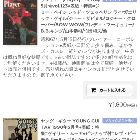
5月号vol.123●表紙・特集=ジ
ミー・ペイジ レッド・ツェッペリン ライヴ/エリ
ック・ゲイル/ジョー・ザビヌル/ロジャー・グロ
ーバー/BOW WOW/フレディ・マーキュリー/
B.B.キング/山本恭司/竹田和夫/他
昭和63年5月15日発行/プレイヤー・コーポレ
ーション●表紙小口部分に少々傷み、ほかキ
ズ・カスレ、経年のシワがありますが、中身
は概ね良好な状態です。※古い雑誌ですので多少の経年劣化は
ご理解くださいませ。※掲載品、通販商品は全て店頭・他サイ
ト販売と併用です。売り切れの際はキャンセル処理とさせてい
ただきますので、御了承ください。
¥1,800
(税込)
ヤング・ギター YOUNG GUI
クリックポスト他可
TAR 1990年5月号●表紙：特
集=ゲイリー・ムーア●ピンナップ付=レブ・ビー
チ＆ポール・ギルバート●イングヴェイ・マルム