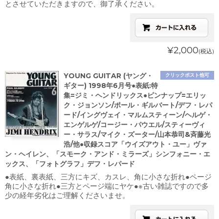
とさせていただきますので、御了承ください。
¥2,000
(税込)
YOUNG GUITAR (ヤング・
クリックポスト他可
ギター) 1998年6月号●表紙:特
集=ジミ・ヘンドリックス●ピンナップ=エリッ
ク・ジョンソン/ポール・ギルバート/デフ・レパ
ード/イングヴェイ・マルムスティーン/ヘルゲ・
エンゲルゲ/コージー・パウエル/スティーヴィ
ー・サラス/マイク・ズーター/山本恭司&斉藤光
浩/他●収録スコア「ウイズアウト・ユー」ヴァ
ン・ヘイレン、「スモーク・アンド・ミラーズ」シンフォニー・エ
ックス、「フォトグラフ」デフ・レパード
●表紙、裏表紙、三方にキズ、カスレ、角に小さな折れ●ページ
角に小さな折れ●三方とページ端にヤケ●※古い雑誌ですので多
少の経年劣化はご理解くださいませ。