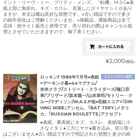
ドント・リーヴ・ミー」プリティ・メンズ、「転機」M.S.G●表
紙上部に角折れ、キズ・カスレ、見返しに少々ヤケシミがあり
ますが、本文は概ね良好な状態です。※古い雑誌ですので多少
の経年劣化はご理解くださいませ。※掲載品、通販商品は全て
店頭・他サイト販売と併用です。売り切れの際はキャンセル処
理とさせていただきますので、御了承ください。
¥2,000
(税込)
ロッキンf 1986年7月号●表紙
クリックポスト他可
=デーモン小暮●44マグナム/
米米クラブ/ストリート・スライダーズ/樋口宗
孝/ブリザード/坂本龍一/山本恭司/モトリー・ク
ルー/マディソン/W.A.S.P他●収録スコア=｢DRI
VING WIRE｣アンセム、｢BAT TERY｣メタリ
カ、｢RUSSIAN ROULETTE｣アクセプト
●表紙、裏表紙にキズ、カスレ、表紙端に小
さなイタミ●三方にヤケ●書き込み、切り取り
はございません●古い雑誌ですので明記された状態と多少の経