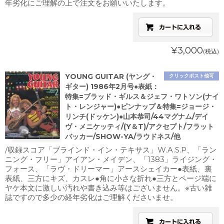
年劣化にご理解の上で注文をお願いいたします。
¥3,000
(税込)
YOUNG GUITAR (ヤング・
クリックポスト他可
ギター) 1986年2月号●表紙：
特集=ブラッド・ギルス＆ジェフ・ワトソン(ナイ
ト・レンジャー)●ピンナップ＆特集=ジョージ・
リンチ(ドッケン)●山本恭司/44マグナム/デイ
ヴ・メニケッティ/(Y＆T)/アクセプト/フラット
バッカー/SHOW-YA/ラウドネス/他
/収録スコア「ブラインド・イン・テキサス」W.A.S.P、「ラン
ニング・フリー」アイアン・メイデン、「1383」ライジング・
フォース、「ラヴ・ドリーマー」アースシェイカー●表紙、裏
表紙、三方にキズ、カスレ●角に小さな折れ●三方とページ端に
ヤケ本文に激しい汚れや書き込み等はございません。※古い雑
誌ですので多少の経年劣化はご理解くださいませ。