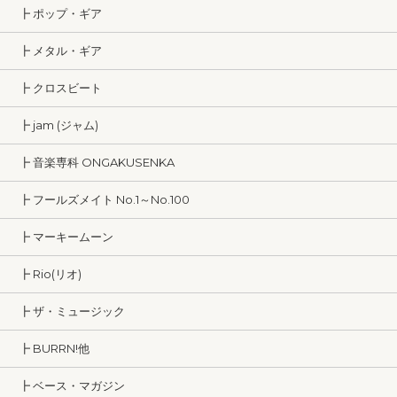
┣ ポップ・ギア
┣ メタル・ギア
┣ クロスビート
┣ jam (ジャム)
┣ 音楽専科 ONGAKUSENKA
┣ フールズメイト No.1～No.100
┣ マーキームーン
┣ Rio(リオ)
┣ ザ・ミュージック
┣ BURRN!他
┣ ベース・マガジン