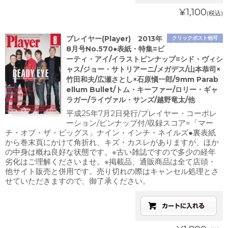
¥1,100
(税込)
プレイヤー(Player) 2013年
クリックポスト他可
8月号No.570●表紙・特集=ビ
ーティ・アイ/イラストピンナップ=シド・ヴィシ
ャス/ジョー・サトリアーニ/メガデス/山本恭司×
竹田和夫/広瀬さとし×石原愼一郎/9mm Parab
ellum Bullet/トム・キーファー/ロリー・ギャ
ラガー/ライヴァル・サンズ/越野竜太/他
平成25年7月2日発行/プレイヤー・コーポレ
ーション/ピンナップ付/収録スコア=「マー
チ・オブ・ザ・ピッグス」ナイン・インチ・ネイルズ●裏表紙
から巻末頁にかけて角折れ、キズ・カスレがありますが、ほか
の中身は概ね良好な状態です。※古い雑誌ですので多少の経年
劣化はご理解くださいませ。※掲載品、通販商品は全て店頭・
他サイト販売と併用です。売り切れの際はキャンセル処理とさ
せていただきますので、御了承ください。