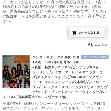
ズ・カスレがありますが、中身は概ね良好な状態です。※古い
雑誌ですので多少の経年劣化はご理解くださいませ。※掲載
品、通販商品は全て店頭・他サイト販売と併用です。売り切れ
の際はキャンセル処理とさせていただきますので、御了承くだ
さい。
¥1,100
(税込)
ヤング・ギター(YOUNG GUI
クリックポスト他可
TAR) 1992年6月号No.338
●表紙・特集=ラウドネス/ピンナップ=ジョー
ジ・リンチ/デイヴ・マーレイ＆ヤニック・ガー
ズ(アイアン・メイデン)/MR.BIG/イングヴェ
イ・J・マルムスティーン/松本孝弘/フィル・コ
リン/アレックス・スコルニック/クリス・オリヴ
ァ/テッド・ブレット＆ヘニー・ウォルター/WIL
D FLAG(山本恭司)/ビル・レヴァティ/他
平成4年6月1日発行/シンコー・ミュージック/ピンナップ付/収
録スコア=「ブラック・ウィドゥ」ラウドネス、「プリーズ・