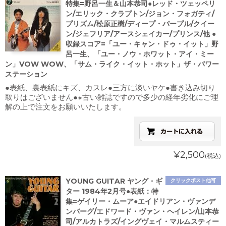
特集=野呂一生＆山本恭司●レッド・ツェッペリ
ン/エリック・クラプトン/ジョン・フォガティ/
プリズム/松原正樹/ディープ・パープル/クイー
ン/ジェフリア/アースシェイカー/プリンス/他 ●
収録スコア=「ユー・キャン・ドゥ・イット」野
呂一生、「ユー・ノウ・ホワット・アイ・ミー
ン」VOW WOW、「サム・ライク・イット・ホット」ザ・パワー
ステーション
●表紙、裏表紙にキズ、カスレ●三方に淡いヤケ●書き込み切り
取りはございません●※古い雑誌ですので多少の経年劣化にご理
解の上で注文をお願いいたします。
¥2,500
(税込)
YOUNG GUITAR ヤング・ギ
クリックポスト他可
ター 1984年2月号●表紙：特
集=ゲイリー・ムーア●エイドリアン・ヴァンデ
ンバーグ/エドワード・ヴァン・ヘイレン/山本恭
司/アルカトラズ/イングヴェイ・マルムスティー