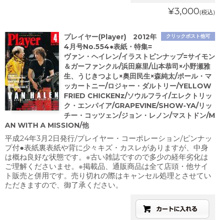
¥3,000
(税込)
プレイヤー(Player) 2012年
クリックポスト他可
4月号No.554●表紙・特集=
ヴァン・ヘイレン/イラストピンナップ=サイモン
＆ガーファンクル/浜田麻里/山本恭司×小野瀬雅
生、うじきつよし×奥田民生×森純太/ポール・マ
ッカートニー/ロジャー・ダルトリー/YELLOW
FRIED CHICKENz/ソウルフライ/エレクトリッ
ク・エンパイア/GRAPEVINE/SHOW-YA/リッ
チー・コッツェン/ジョン・レノン/マストドン/M
AN WITH A MISSION/他
平成24年3月2日発行/プレイヤー・コーポレーション/ピンナッ
プ付●表紙裏表紙や背に少々キズ・カスレがありますが、中身
は概ね良好な状態です。※古い雑誌ですので多少の経年劣化は
ご理解くださいませ。※掲載品、通販商品は全て店頭・他サイ
ト販売と併用です。売り切れの際はキャンセル処理とさせてい
ただきますので、御了承ください。