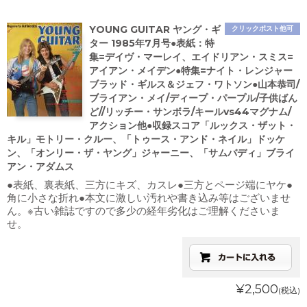
YOUNG GUITAR ヤング・ギ
クリックポスト他可
ター 1985年7月号●表紙：特
集=デイヴ・マーレイ、エイドリアン・スミス=
アイアン・メイデン●特集=ナイト・レンジャー
ブラッド・ギルス＆ジェフ・ワトソン●山本恭司/
ブライアン・メイ/ディープ・パープル/子供ばん
ど//リッチー・サンボラ/キールvs44マグナム/
アクション他●収録スコア「ルックス・ザット・
キル」モトリー・クルー、「トゥース・アンド・ネイル」ドッケ
ン、「オンリー・ザ・ヤング」ジャーニー、「サムバディ」ブライ
アン・アダムス
●表紙、裏表紙、三方にキズ、カスレ●三方とページ端にヤケ●
角に小さな折れ●本文に激しい汚れや書き込み等はございませ
ん。※古い雑誌ですので多少の経年劣化はご理解くださいま
せ。
¥2,500
(税込)