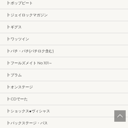
┣ ポップビート
┣ ジェイロックマガジン
┣ ギグス
┣ ワッツイン
┣ パチ・パチ(パチロク含む)
┣ フールズメイト No.101～
┣ プラム
┣ オンステージ
┣ CDでーた
┣ ショックス●ヴィシャス
┣ バックステージ・パス