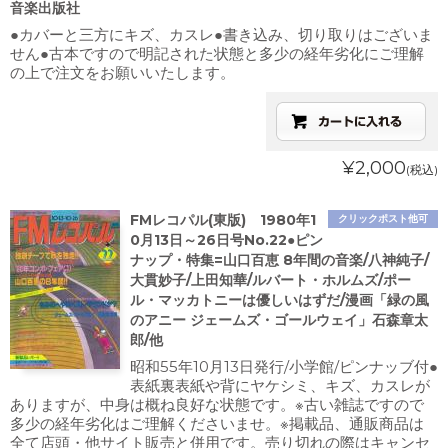
音楽出版社
●カバーと三方にキズ、カスレ●書き込み、切り取りはございま
せん●古本ですので明記された状態と多少の経年劣化にご理解
の上で注文をお願いいたします。
¥2,000
(税込)
FMレコパル(東版) 1980年1
クリックポスト他可
0月13日～26日号No.22●ピン
ナップ・特集=山口百恵 8年間の音楽/八神純子/
大貫妙子/上田知華/ルバート・ホルムズ/ポー
ル・マッカトニーは優しいはずだ/漫画「緑の風
のアニー ジェームズ・ゴールウェイ」石森章太
郎/他
昭和55年10月13日発行/小学館/ピンナッブ付●
表紙裏表紙や背にヤケシミ、キズ、カスレが
ありますが、中身は概ね良好な状態です。※古い雑誌ですので
多少の経年劣化はご理解くださいませ。※掲載品、通販商品は
全て店頭・他サイト販売と併用です。売り切れの際はキャンセ