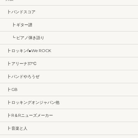
┣ バンドスコア
┣ ギター譜
┗ ピアノ弾き語り
┣ ロッキンf●We ROCK
┣ アリーナ37℃
┣ バンドやろうぜ
┣ GB
┣ ロッキングオンジャパン他
┣ R＆Rニューズメーカー
┣ 音楽と人