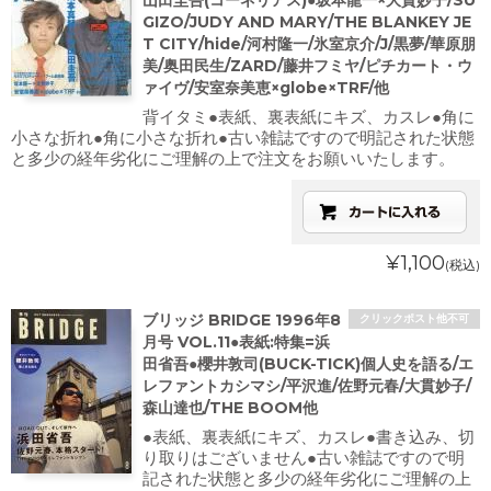
山田圭吾(コーネリアス)●坂本龍一×大貫妙子/SU
GIZO/JUDY AND MARY/THE BLANKEY JE
T CITY/hide/河村隆一/氷室京介/J/黒夢/華原朋
美/奥田民生/ZARD/藤井フミヤ/ピチカート・ウ
ァイヴ/安室奈美恵×globe×TRF/他
背イタミ●表紙、裏表紙にキズ、カスレ●角に
小さな折れ●角に小さな折れ●古い雑誌ですので明記された状態
と多少の経年劣化にご理解の上で注文をお願いいたします。
¥1,100
(税込)
ブリッジ BRIDGE 1996年8
クリックポスト他不可
月号 VOL.11●表紙:特集=浜
田省吾●櫻井敦司(BUCK-TICK)個人史を語る/エ
レファントカシマシ/平沢進/佐野元春/大貫妙子/
森山達也/THE BOOM他
●表紙、裏表紙にキズ、カスレ●書き込み、切
り取りはございません●古い雑誌ですので明
記された状態と多少の経年劣化にご理解の上