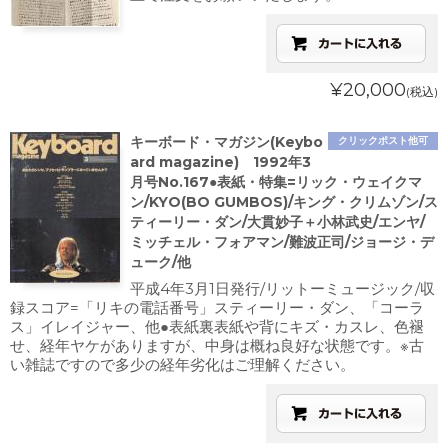
¥20,000
(税込)
キーボード・マガジン(Keybo
クリックポスト他可
ard magazine) 1992年3
月号No.167●表紙・特集=リック・ウェイクマ
ン/KYO(BO GUMBOS)/キング・クリムゾン/ス
ティーリー・ダン/大貫妙子＋小林武史/エンヤ/
ミッチェル・フォアマン/難波正司/ジョージ・デ
ューク/他
平成4年3月1日発行/リットーミュージック/収
録スコア=「リキの電話番号」スティーリー・ダン、「コーラ
ス」イレイジャー、他●表紙裏表紙や背にキズ・カスレ、色褪
せ、経年ヤケがありますが、中身は概ね良好な状態です。※古
い雑誌ですので多少の経年劣化はご理解ください。