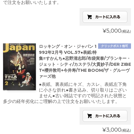
で注文をお願いいたします。
¥5,000
(税込)
ロッキング・オン・ジャパン 1
クリックポスト他可
992年2月号 VOL.57●表紙:特
集=すかんち●忌野清志郎/布袋寅泰/ブランキー・
ジェット・シティ/カステラ/大貫妙子/DER ZIBE
T+櫻井敦司+今井寿/THE BOOM/ザ・グルーヴ
ァーズ他
●表紙、裏表紙にキズ、カスレ、表紙左下角
に小さな折れ●書き込み、切り取りはござい
ません●古い雑誌ですので明記された状態と
多少の経年劣化にご理解の上で注文をお願いいたします。
¥3,000
(税込)