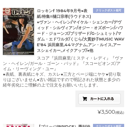
ロッキンf 1984年9月号●表
クリックポスト他可
紙:特集=樋口宗孝(ラウドネス)
●ヴァン・ヘイレン/マイケル・シェンカー/デヴ
ィッド・シルヴィアン/オジー・オズボーン/ハワ
ード・ジョーンズ/ブリザード/G-シュミット/マ
ダム・エドワルダ/くじら/大貫妙子MUSIC WAV
E'84 浜田麻里,44マグナム,アン・ルイス,アー
スシェイカー,メイクアップ/●他
スコア『浜田麻里/ミスティ・レディ』『ヴァ
ン・ヘイレン/ガール・ゴーン・バッド』『スコーピオンズ/ア
イム・リーヴィング・ユー』
●表紙、裏表紙にキズ、カスレ●三方とページ端にヤケ●切り取
りはございません●古い雑誌ですので明記された状態と多少の
経年劣化にご理解の上で注文をお願いいたします。
¥3,500
(税込)
【ブリッジ(BRIDGE）季刊渋
クリックポスト他可