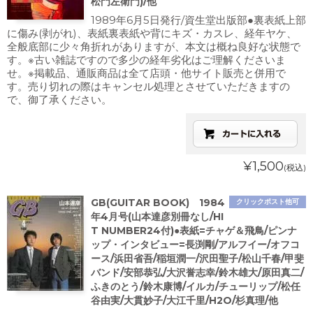
松門左衛門)/他
1989年6月5日発行/資生堂出版部●裏表紙上部
に傷み(剥がれ)、表紙裏表紙や背にキズ・カスレ、経年ヤケ、
全般底部に少々角折れがありますが、本文は概ね良好な状態で
す。※古い雑誌ですので多少の経年劣化はご理解くださいま
せ。※掲載品、通販商品は全て店頭・他サイト販売と併用で
す。売り切れの際はキャンセル処理とさせていただきますの
で、御了承ください。
¥1,500
(税込)
GB(GUITAR BOOK) 1984
クリックポスト他可
年4月号(山本達彦別冊なし/HI
T NUMBER24付)●表紙=チャゲ＆飛鳥/ピンナ
ップ・インタビュー=長渕剛/アルフイー/オフコ
ース/浜田省吾/稲垣潤一/沢田聖子/松山千春/甲斐
バンド/安部恭弘/大沢誉志幸/鈴木雄大/原田真二/
ふきのとう/鈴木康博/イルカ/チューリップ/松任
谷由実/大貫妙子/大江千里/H2O/杉真理/他