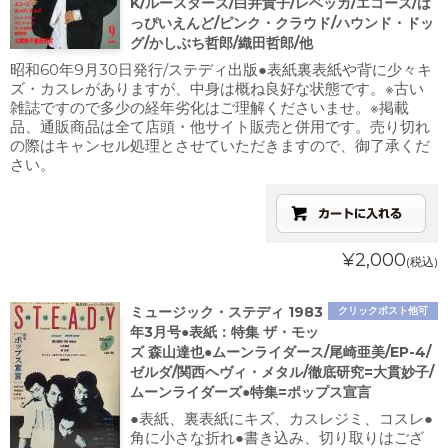
K/ルースターズ/白井貴子/レベッカ/エコーズ/は
っぴいえんど/ピンク・クラウド/ハウンド・ドッ
グ/かしぶち哲郎/織田哲郎/他
昭和60年9月30日発行/ステディ出版●表紙裏表紙や背に少々キ
ズ・カスレがありますが、中身は概ね良好な状態です。※古い
雑誌ですので多少の経年劣化はご理解くださいませ。※掲載
品、通販商品は全て店頭・他サイト販売と併用です。売り切れ
の際はキャンセル処理とさせていただきますので、御了承くだ
さい。
¥2,000
(税込)
ミュージック・ステディ 1983
クリックポスト他可
年3月号●表紙：特集 ザ・モッ
ズ 森山達也●ムーンライダース/尾崎亜美/EP-4/
ゼルダ/関西ヘヴィ・メタル/徹底研究=大貫妙子/
ムーンライダーズ●特集=ポップス宣言
●表紙、裏表紙にキズ、カスレジミ、コスレ●
角に小さな折れ●書き込み、切り取りはござ