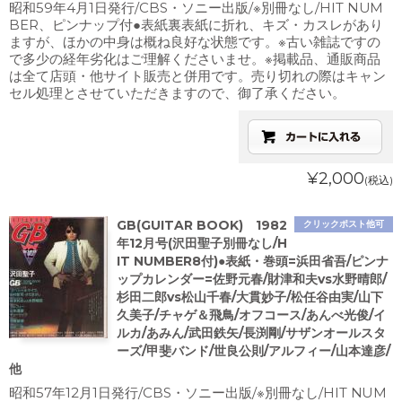
昭和59年4月1日発行/CBS・ソニー出版/※別冊なし/HIT NUM
BER、ピンナップ付●表紙裏表紙に折れ、キズ・カスレがあり
ますが、ほかの中身は概ね良好な状態です。※古い雑誌ですの
で多少の経年劣化はご理解くださいませ。※掲載品、通販商品
は全て店頭・他サイト販売と併用です。売り切れの際はキャン
セル処理とさせていただきますので、御了承ください。
¥2,000
(税込)
GB(GUITAR BOOK) 1982
クリックポスト他可
年12月号(沢田聖子別冊なし/H
IT NUMBER8付)●表紙・巻頭=浜田省吾/ピンナ
ップカレンダー=佐野元春/財津和夫vs水野晴郎/
杉田二郎vs松山千春/大貫妙子/松任谷由実/山下
久美子/チャゲ＆飛鳥/オフコース/あんべ光俊/イ
ルカ/あみん/武田鉄矢/長渕剛/サザンオールスタ
ーズ/甲斐バンド/世良公則/アルフィー/山本達彦/
他
昭和57年12月1日発行/CBS・ソニー出版/※別冊なし/HIT NUM