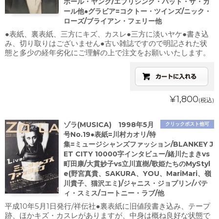
ポール・ヤング/エブリシング・バット・ザ・ガ
ール他●グラビア=コクトー・ツインズ/ニック・
ローズ/ブライアン・フェリー他
●表紙、裏表紙、三方にキズ、カスレ●三方に淡いヤケ●書き込
み、切り取りはございません●古い雑誌ですので明記された状
態と多少の経年劣化にご理解の上で注文をお願いいたします。
¥1,800
(税込)
ゾラ(MUSICA) 1998年5月
クリックポスト他可
号No.19●表紙=川村カオリ/特
集=ミュージシャンズファッション/BLANKEY J
ET CITY 10000字インタビュー/緒川たまきvs
町田康/大貫妙子vs立川直樹/歌姫たちのMyStyl
e(野宮真貴、SAKURA、YOU、MariMari、嶺
川貴子、猫沢エミ)/ジャニス・ジョプリン/パテ
ィ・スミス/コートニー・ラブ/他
平成10年5月1日発行/祥伝社●裏表紙に旧値段書き込み、テープ
跡、ほかキズ・カスレがありますが、中身は概ね良好な状態で