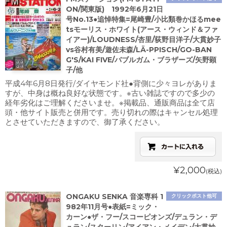
ON/関東版) 1992年6月21日
号No.13●追悼特集=尾崎豊/小比類巻かほるmee
tsモーリス・ホワイト(アース・ウィンド＆ファ
イアー)/LOUDNESS/杏里/荻野目洋子/大貫妙子
vs谷村有美/遊佐未森/LÄ-PPISCH/GO-BAN
G'S/KAI FIVE/バブルガム・ブラザーズ/矢野顕
子/他
平成4年6月8日発行/ダイヤモンド社●背側に少々ヨレがありま
すが、中身は概ね良好な状態です。※古い雑誌ですので多少の
経年劣化はご理解くださいませ。※掲載品、通販商品は全て店
頭・他サイト販売と併用です。売り切れの際はキャンセル処理
とさせていただきますので、御了承ください。
¥2,000
(税込)
ONGAKU SENKA 音楽専科 1
クリックポスト他可
982年11月号●表紙=ミック・
カーン●ザ・フー/スコーピオンズ/デュラン・デ