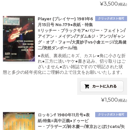
¥3,500
(税込)
Player (プレイヤー) 1981年6
クリックポスト他可
月15日号 No.179●表紙・特集
=リッチー・ブラックモア●バジー・フェイトン/
アイアン・メイデン/アダム&ジ・アンツ/ギャン
グ・オブ・フォー/大貫妙子vs小倉エージ/北島健
二/突然ダンボール/他
●表紙、裏表紙にキズ、カスレ●角に小さな折
れ●三方に淡いヤケ●書き込み、切り取りはご
ざいません●古い雑誌ですので明記された状
態と多少の経年劣化にご理解の上で注文をお願いいたします。
¥1,500
(税込)
ロッキンf 1980年11月号●表
クリックポスト他可
紙:特集=高中正義●ドゥービ
ー・ブラザーズ/鈴木慶一/東京おとぼけcats/矢