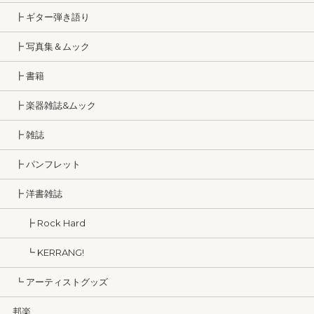
┣ ギター弾き語り
┣ 写真集＆ムック
┣ 書籍
┣ 楽器雑誌&ムック
┣ 雑誌
┣ パンフレット
┣ 洋書雑誌
┣ Rock Hard
┗ KERRANG!
┗ アーティストグッズ
邦楽