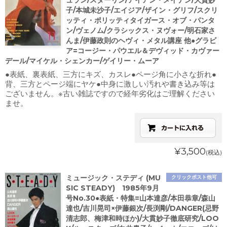
ュラン/スターリン/アイアン・メイデン/大貫妙
子/本城未沙子/エイジア/ザイン・グリフ/スクリ
ッティ・ポリッティタイガース・オブ・パンタ
ン/ヴェノム/クラシックス・ヌヴォー/明石家さ
んま/伊藤政則のヘヴィ・メタル講座 他●グラビ
ア=コージー・パウエル＆デヴィッド・カヴァー
デール/マイケル・シェンカー/ゲイリー・ムーア
●表紙、裏表紙、三方にキズ、カスレ●ページ角に小さな折れ●
背、三方とページ端にヤケ●中身に激しい汚れや書き込み等は
ございません。※古い雑誌ですので経年劣化はご理解ください
ませ。
¥3,500
(税込)
ミュージック・ステディ (MU
クリックポスト他可
SIC STEADY) 1985年9月
号No.30●表紙・特集=山本達彦/本田恭章/森山
達也/吉川晃司×伊藤銀次/長渕剛/DANGER(忌野
清志郎、梅津和時ほか)/大貫妙子徹底研究/LOO