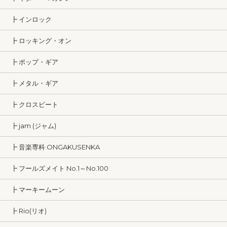
┣ インロック
┣ ロッキング・オン
┣ ポップ・ギア
┣ メタル・ギア
┣ クロスビート
┣ jam (ジャム)
┣ 音楽専科 ONGAKUSENKA
┣ フールズメイト No.1～No.100
┣ マーキームーン
┣ Rio(リオ)