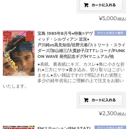
¥5,000
(税込)
宝島 1985年8月号●特集=デヴ
クリックポスト他可
ィッド・シルヴィアン 近況●
戸川純vs高見知佳/佐野元春/ストリート・スライ
ダーズ/加山雄三/大貫妙子/ZTTレコード/PUNK
ON WAVE 発売記念ギグ/Hマニュアル/他
●表紙、裏表紙にキズ、カスレ●角に小さな折
れ●三方にヤケ●書き込み、切り取りはござい
ません●古い雑誌ですので明記された状態と
多少の経年劣化にご理解の上で注文をお願い
いたします。
¥2,300
(税込)
FMステーション(FM STATI
クリックポスト他可