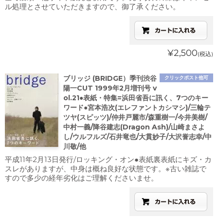
ル処理とさせていただきますので、御了承ください。
¥2,500
(税込)
ブリッジ (BRIDGE）季刊渋谷
クリックポスト他可
陽一CUT 1999年2月増刊号 v
ol.21●表紙・特集=浜田省吾に訊く、7つのキー
ワード●宮本浩次(エレファントカシマシ)/三輪テ
ツヤ(スピッツ)/仲井戸麗市/森重樹一/今井美樹/
中村一義/降谷建志(Dragon Ash)/山崎まさよ
し/ウルフルズ/石井竜也/大貫妙子/大沢誉志幸/中
川敬/他
平成11年2月13日発行/ロッキング・オン●表紙裏表紙にキズ・カ
スレがありますが、中身は概ね良好な状態です。※古い雑誌で
すので多少の経年劣化はご理解くださいませ。