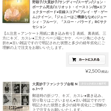
野顕子/大貫妙子/サンディー/スーザン/ジョン・
ボーナム死去/エリオット・イーストン/他●エフ
ェクターボード●収録スコア=｢プレイ・ザ・ゲー
ム｣クイーン、｢ジェニーはご機嫌ななめ｣ジュー
シィ・フルーツ、「スロー・バラード」RCサク
セション
【⚠️注意＝アンケート用紙に書き込み有り】表紙、裏表紙、三
方にキズ、カスレ●三方とページ端にヤケ、ページ角に小さな
折れ●古い雑誌ですので明記された状態と多少の経年劣化にご
理解の上で注文をお願いいたします。
¥2,500
(税込)
大貫妙子ファンクラブ会報 N
クリックポスト他不可
o.1〜7
郵送時の折ジワ、キズ、カスレ●書き込み、
切り取りはございません●古い雑誌ですので
明記された状態と多少の経年劣化にご理解の
上で注文をお願いいたします。