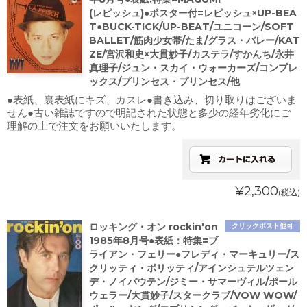
(レピッシュ)●ポスター付=レピッシュ×UP-BEA
T●BUCK-TICK/UP-BEAT/ユニコーン/SOFT
BALLET/筋肉少女帯/たま/グラス・バレー/KAT
ZE/宮沢和史×大貫妙子/カステラ/すかんち/永井
真理子/ジュン・スカイ・ウォーカーズ/コンプレ
ックス/プリンセス・プリンセス/他
●表紙、裏表紙にキズ、カスレ●書き込み、切り取りはございま
せん●古い雑誌ですので明記された状態と多少の経年劣化にご
理解の上で注文をお願いいたします。
¥2,300
(税込)
ロッキング・オン rockin'on
クリックポスト他可
1985年8月号●表紙：特集=ブ
ライアン・フェリー●フレディ・マーキュリー/ス
クリッティ・ポリッティ/アインシュテルツェン
デ・ノイバウテン/ジミー・サマーヴィル/ポール
ウェラー/大貫妙子/スタークラブ/VOW WOW/