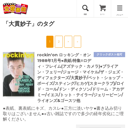
検索
カート
メニュー
「大貫妙子」のタグ
会員登録
1
2
>
»
ログイン
rockin'on ロッキング・オン
クリックポスト他可
1988年1月号●表紙:特集=ロデ
ィ・フレイム(アズテック・カメラ)●ブライア
ン・フェリー/ジョージ・マイケル/ザ・ジェズ・
ディフェクターズ/大貫妙子/ペット・ショップ・
ボーイズ/スティング/ヒカゲ(スタークラブ)/ロイ
ド・コール/ドン・ディクソン/ドリーム・アカデ
ミー/イエス/トット・テイラー/ジェリービーン/
ライオンズ&ゴースツ他
●表紙、裏表紙にキズ、カスレ●三方に淡いヤケ●書き込み切り
取りはございません●※古い雑誌ですので多少の経年劣化にご理
解ください。