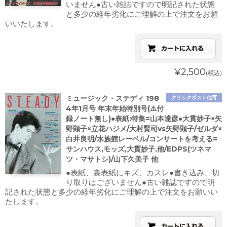
いません●古い雑誌ですので明記された状態
と多少の経年劣化にご理解の上で注文をお願
いいたします。
¥2,500
(税込)
ミュージック・ステディ 198
クリックポスト他可
4年1月号 年末年始特別号(⚠️付
録ノート無し)●表紙:特集=山本達彦●大貫妙子×矢
野顕子×立花ハジメ/大村賢司vs矢野顕子/ゼルダ×
白井良明/水族館レーベル/コンサートを考える=
サンハウス,モッズ,大貫妙子,他/EDPS(ツネマ
ツ・マサトシ)/山下久美子 他
●表紙、裏表紙にキズ、カスレ●書き込み、切
り取りはございません●古い雑誌ですので明
記された状態と多少の経年劣化にご理解の上で注文をお願いい
たします。