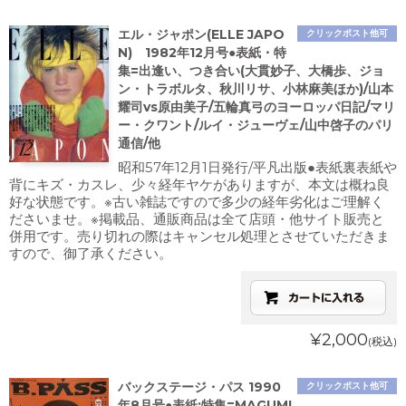
エル・ジャポン(ELLE JAPO
クリックポスト他可
N) 1982年12月号●表紙・特
集=出逢い、つき合い(大貫妙子、大橋歩、ジョ
ン・トラボルタ、秋川リサ、小林麻美ほか)/山本
耀司vs原由美子/五輪真弓のヨーロッパ日記/マリ
ー・クワント/ルイ・ジューヴェ/山中啓子のパリ
通信/他
昭和57年12月1日発行/平凡出版●表紙裏表紙や
背にキズ・カスレ、少々経年ヤケがありますが、本文は概ね良
好な状態です。※古い雑誌ですので多少の経年劣化はご理解く
ださいませ。※掲載品、通販商品は全て店頭・他サイト販売と
併用です。売り切れの際はキャンセル処理とさせていただきま
すので、御了承ください。
¥2,000
(税込)
バックステージ・パス 1990
クリックポスト他可
年8月号●表紙:特集=MAGUMI