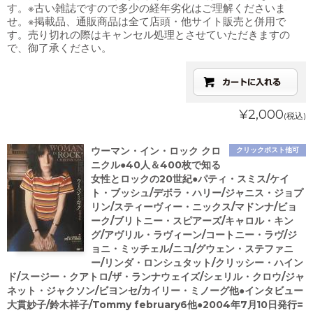
す。※古い雑誌ですので多少の経年劣化はご理解くださいま
せ。※掲載品、通販商品は全て店頭・他サイト販売と併用で
す。売り切れの際はキャンセル処理とさせていただきますの
で、御了承ください。
¥2,000
(税込)
ウーマン・イン・ロック クロ
クリックポスト他可
ニクル●40人＆400枚で知る
女性とロックの20世紀●パティ・スミス/ケイ
ト・ブッシュ/デボラ・ハリー/ジャニス・ジョプ
リン/スティーヴィー・ニックス/マドンナ/ビョ
ーク/ブリトニー・スピアーズ/キャロル・キン
グ/アヴリル・ラヴィーン/コートニー・ラヴ/ジ
ョニ・ミッチェル/ニコ/グウェン・ステファニ
ー/リンダ・ロンシュタット/クリッシー・ハイン
ド/スージー・クアトロ/ザ・ランナウェイズ/シェリル・クロウ/ジャ
ネット・ジャクソン/ビヨンセ/カイリー・ミノーグ他●インタビュー
大貫妙子/鈴木祥子/Tommy february6他●2004年7月10日発行=