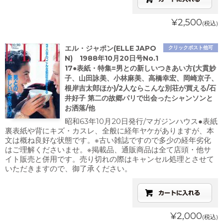
¥2,500
(税込)
エル・ジャポン(ELLE JAPO
クリックポスト他可
N) 1988年10月20日号No.1
17●表紙・特集=男との新しいつきあい方(大貫妙
子、山田詠美、小林麻美、高橋幸宏、岡崎京子、
根岸吉太郎ほか)/2人ならこんな別荘が買える/石
井好子 第二の故郷パリで出会ったシャンソンと
お洒落/他
昭和63年10月20日発行/マガジンハウス●表紙
裏表紙や背にキズ・カスレ、全般に経年ヤケがありますが、本
文は概ね良好な状態です。※古い雑誌ですので多少の経年劣化
はご理解くださいませ。※掲載品、通販商品は全て店頭・他サ
イト販売と併用です。売り切れの際はキャンセル処理とさせて
いただきますので、御了承ください。
¥2,000
(税込)