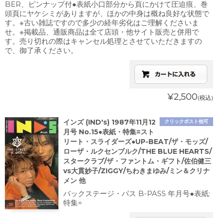
BER、ピンナップ付●表紙小口部分から頁にかけて圧迫痕、巻
頭頁にヤケシミがありますが、ほかの中身は概ね良好な状態で
す。※古い雑誌ですので多少の経年劣化はご理解くださいま
せ。※掲載品、通販商品は全て店頭・他サイト販売と併用で
す。売り切れの際はキャンセル処理とさせていただきますの
で、御了承ください。
¥2,500
(税込)
インズ (IND's) 1987年11月12
クリックポスト他可
月号 No.15●表紙・特集=スト
リート・スライダーズ●UP-BEAT/ザ・モッズ/
ローザ・ルクセンブルク/THE BLUE HEARTS/
スタークラブ/ザ・ファントム・ギフト/佐伯健三
vs大貫妙子/ZIGGY/ちわきまゆみ/ミン＆クリナ
メン 他
バックステージ・パス B-PASS 年月号●表紙:
特集=