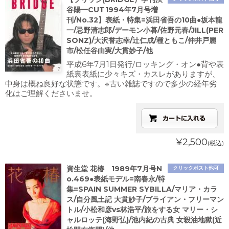
谷陽一CUT1994年7月号増
刊/No.32】表紙・特集=浜田省吾の10曲●坂本龍
一/忌野清志郎/デーモン小暮/佐野元春/JILL(PER
SONZ)/大沢誉志幸/辻仁成/種ともこ/仲井戸麗
市/松任谷由実/大貫妙子/他
平成6年7月1日発行/ロッキング・オン●背や表
紙裏表紙に少々キズ・カスレがありますが、
中身は概ね良好な状態です。※古い雑誌ですので多少の経年劣
化はご理解くださいませ。
¥2,500
(税込)
資生堂 花椿 1989年7月号N
クリックポスト他可
o.469●表紙モデル=南春永/特
集=SPAIN SUMMER SYBILLA/マリア・カラ
ス/自分風土記 大貫妙子/ブライアン・フリーマン
トル/小松和彦vs林浩平/旅をする女 マリー・シ
ャルロッテ(海野弘)/池内紀の古典 女殺油地獄(近