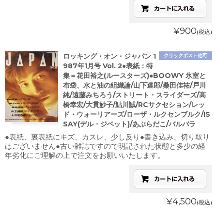
¥900
(税込)
ロッキング・オン・ジャパン 1
クリックポスト他可
987年1月号 Vol. 2●表紙：特
集＝花田裕之(ルースターズ)●BOOWY 氷室と
布袋、水と油の組織論/山下達郎/桑田佳祐/戸川
純/遠藤みちろう/ストリート・スライダーズ/高
橋幸宏/大貫妙子/鮎川誠/RCサクセション/レッ
ド・ウォーリアーズ/ローザ・ルクセンブルク/IS
SAY(デル・ジベット)/あぶらだこ/バルバラ
●表紙、裏表紙にキズ、カスレ、少し反り●書き込み、切り取り
はございません●古い雑誌ですので明記された状態と多少の経
年劣化にご理解の上で注文をお願いいたします。
¥4,500
(税込)