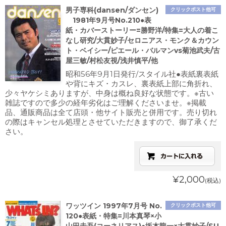
男子専科(dansen/ダンセン)
クリックポスト他可
1981年9月号No.210●表
紙・カバーストーリー=勝野洋/特集=大人の着こ
なし研究/大貫妙子/セロニアス・モンク＆カウン
ト・ベイシー/ピエール・バルマンvs菊池武夫/古
屋三敏/村松友視/浅井慎平/他
昭和56年9月1日発行/スタイル社●表紙裏表紙
や背にキズ・カスレ、裏表紙上部に角折れ、
少々ヤケシミありますが、中身は概ね良好な状態です。※古い
雑誌ですので多少の経年劣化はご理解くださいませ。※掲載
品、通販商品は全て店頭・他サイト販売と併用です。売り切れ
の際はキャンセル処理とさせていただきますので、御了承くだ
さい。
¥2,000
(税込)
ワッツイン 1997年7月号 No.
クリックポスト他可
120●表紙・特集=川本真琴×小