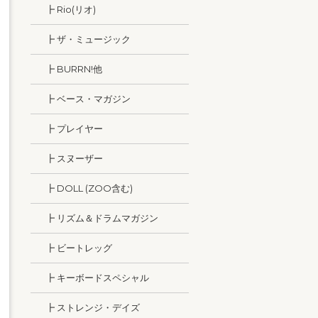
┣ Rio(リオ)
┣ ザ・ミュージック
┣ BURRN!他
┣ ベース・マガジン
┣ プレイヤー
┣ スヌーザー
┣ DOLL (ZOO含む)
┣ リズム＆ドラムマガジン
┣ ビートレッグ
┣ キーボードスペシャル
┣ ストレンジ・デイズ