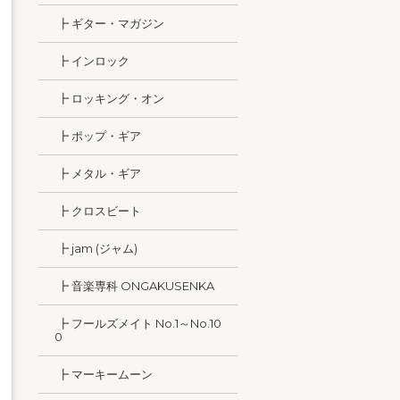
┣ ギター・マガジン
┣ インロック
┣ ロッキング・オン
┣ ポップ・ギア
┣ メタル・ギア
┣ クロスビート
┣ jam (ジャム)
┣ 音楽専科 ONGAKUSENKA
┣ フールズメイト No.1～No.10
0
┣ マーキームーン