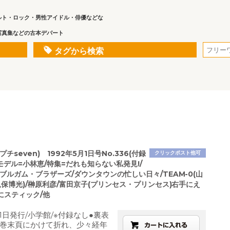
ルト・ロック・男性アイドル・俳優などな
写真集などの古本デパート
タグから検索
チseven) 1992年5月1日号No.336(付録
クリックポスト他可
モデル=小林恵/特集=だれも知らない私発見!/
ブルガム・ブラザーズ/ダウンタウンの忙しい日々/TEAM-0(山
軌保博光)/榊原利彦/富田京子(プリンセス・プリンセス)右手にえ
にスティック/他
月1日発行/小学館/※付録なし●裏表
巻末頁にかけて折れ、少々経年