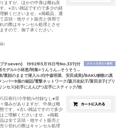
りますが、ほかの中身は概ね良
す。※古い雑誌ですので多少の経
理解くださいませ。※掲載品、通
て店頭・他サイト販売と併用で
れの際はキャンセル処理とさせ
ますので、御了承ください。
込)
チseven) 1992年5月15日号No.337(付
クリックポスト他可
紙モデル=小林恵/特集=うんうん…そうそう…
/素顔のままで潜入ルポ(中森明菜、安田成美)/BAKU解散の真
メンバー9個の秘話/電撃ネットワーク/森川友紀子/富田京子(プリ
リンセス)右手にえんぴつ左手にスティック/他
月15日発行/小学館/※付録なし●背
々傷みがありますが、中身は概
態です。※古い雑誌ですので多少
はご理解くださいませ。※掲載
品は全て店頭・他サイト販売と
売り切れの際はキャンセル処理