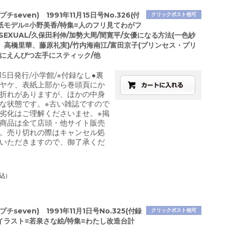
チseven) 1991年11月15日号No.326(付
クリックポスト他可
表紙モデル=小野美香/特集=人のフリ見てわがフ
-SEXUAL/久保田利伸/加勢大周/間寛平/女優になる方法(一色紗
、高橋里華、藤原礼実)/竹内海南江/富田京子(プリンセス・プリ
手にえんぴつ左手にスティック/他
1月15日発行/小学館/※付録なし●裏
ヤケ、表紙上部から巻頭頁にか
折れがありますが、ほかの中身
な状態です。※古い雑誌ですので
劣化はご理解くださいませ。※掲
商品は全て店頭・他サイト販売
。売り切れの際はキャンセル処
いただきますので、御了承くだ
込)
チseven) 1991年11月1日号No.325(付録
クリックポスト他可
紙イラスト=若泉さな絵/特集=わたし改造台計