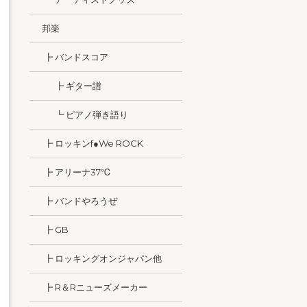
邦楽
┣ バンドスコア
┣ ギター譜
┗ ピアノ弾き語り
┣ ロッキンf●We ROCK
┣ アリーナ37℃
┣ バンドやろうぜ
┣ GB
┣ ロッキングオンジャパン他
┣ R＆Rニューズメーカー