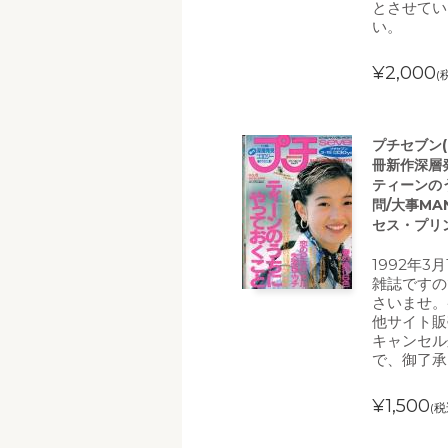
とさせてい
い。
¥2,000
(
プチセブン(プ
冊新作深層
ティーンの
問/大事MA
セス・プリ
1992年3
雑誌ですの
さいませ。
他サイト販
キャンセル
で、御了承
¥1,500
(税