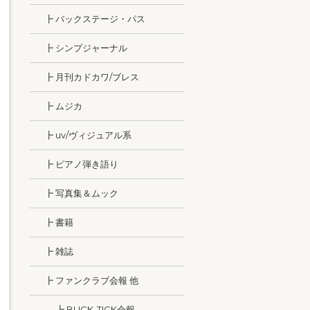
┣ バックステージ・パス
┣ シンプジャーナル
┣ 月刊カドカワ/ブレス
┣ ムジカ
┣ uv/ヴィジュアル系
┣ ピアノ弾き語り
┣ 写真集＆ムック
┣ 書籍
┣ 雑誌
┣ ファンクラブ会報 他
┣ BUCK-TICK会報