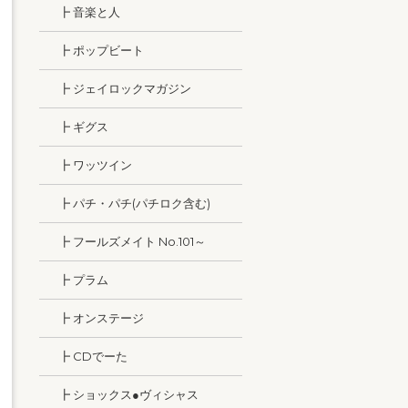
┣ 音楽と人
┣ ポップビート
┣ ジェイロックマガジン
┣ ギグス
┣ ワッツイン
┣ パチ・パチ(パチロク含む)
┣ フールズメイト No.101～
┣ プラム
┣ オンステージ
┣ CDでーた
┣ ショックス●ヴィシャス