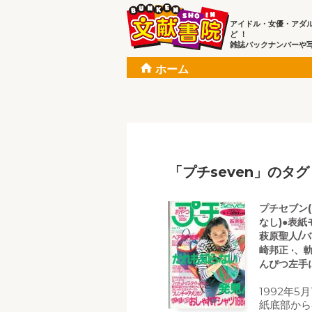
アイドル・女優・アダ
ど ！
雑誌バックナンバーや
ホーム
「プチseven」のタグ
プチセブン(プ
なし)●表紙
萩原聖人/バ
崎邦正 ·、
んぴつ左手
1992年5
紙底部から