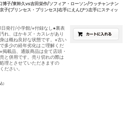
森口博子/東幹久vs吉田栄作/ソフィア・ローソン/ウッチャンナン
田京子(プリンセス・プリンセス)右手にえんぴつ左手にスティッ
1月1日発行/小学館/※付録なし●裏表
汚れ、ほかキズ・カスレがあり
身は概ね良好な状態です。※古い
で多少の経年劣化はご理解くだ
※掲載品、通販商品は全て店頭・
売と併用です。売り切れの際は
処理とさせていただきますの
ください。
込)