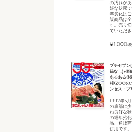
の汚れがあ
好な状態で
年劣化はご
販商品は全
す。売り切
ていただき
¥1,000
(税
プチセブン(プ
録なし)●表
あるある体験
相/ZOOの
ンセス・プ
1992年5
の底部に少
ね良好な状
の経年劣化
品、通販商
併用です。