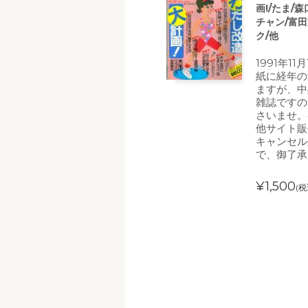
画!/たま/
チャン/富
ク/他
1991年1
紙に経年の
ますが、中
雑誌ですの
さいませ。
他サイト販
キャンセル
で、御了承
¥1,500
(税