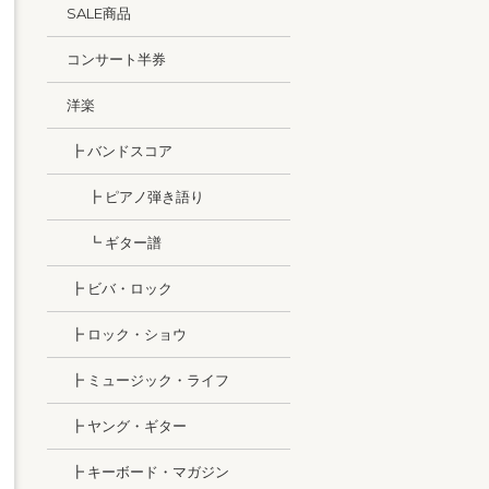
SALE商品
コンサート半券
洋楽
┣ バンドスコア
┣ ピアノ弾き語り
┗ ギター譜
┣ ビバ・ロック
┣ ロック・ショウ
┣ ミュージック・ライフ
┣ ヤング・ギター
┣ キーボード・マガジン