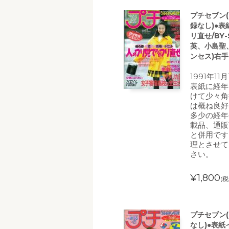
プチセブン(プ
録なし)●
リ直せ/BY
英、小島聖
ンセス)右
1991年1
表紙に経年
けて少々角
は概ね良好
多少の経年
載品、通販
と併用です
理とさせて
さい。
¥1,800
(税
プチセブン(プ
なし)●表