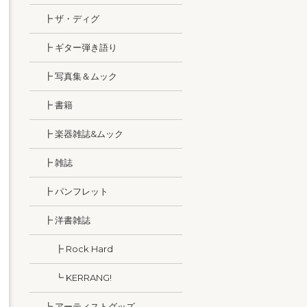
┣ ザ・ディグ
┣ ギター弾き語り
┣ 写真集＆ムック
┣ 書籍
┣ 楽器雑誌&ムック
┣ 雑誌
┣ パンフレット
┣ 洋書雑誌
┣ Rock Hard
┗ KERRANG!
┗ アーティストグッズ