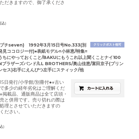
ただきますので、御了承くださ
税込)
チseven) 1992年3月15日号No.333(別
クリックポスト他可
発見ココロジー付)●表紙モデル=小林恵/特集=
うちにやっておくこと/BAKUにもうこれ以上聞くことナイ100
Nブラザーズバンド/LL BROTHERS/奥山佳恵/富田京子(プリン
ンセス)右手にえんぴつ左手にスティック/他
月15日発行/小学館/別冊付●※古い
で多少の経年劣化はご理解くだ
※掲載品、通販商品は全て店頭・
売と併用です。売り切れの際は
処理とさせていただきますの
ください。
込)