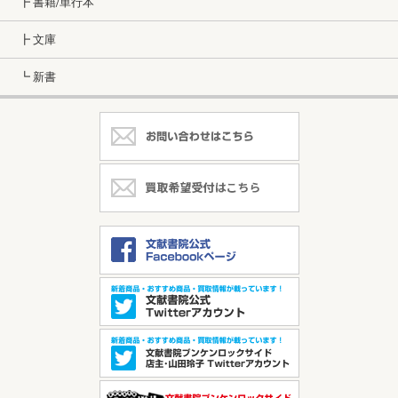
┣ 書籍/単行本
┣ 文庫
┗ 新書