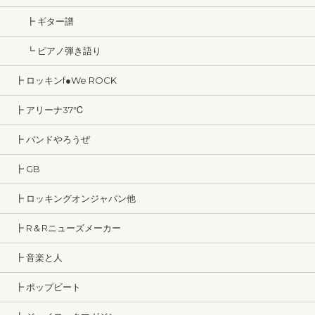
┣ ギター譜
┗ ピアノ弾き語り
┣ ロッキンf●We ROCK
┣ アリーナ37℃
┣ バンドやろうぜ
┣ GB
┣ ロッキングオンジャパン他
┣ R＆Rニューズメーカー
┣ 音楽と人
┣ ポップビート