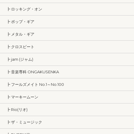
┣ ロッキング・オン
┣ ポップ・ギア
┣ メタル・ギア
┣ クロスビート
┣ jam (ジャム)
┣ 音楽専科 ONGAKUSENKA
┣ フールズメイト No.1～No.100
┣ マーキームーン
┣ Rio(リオ)
┣ ザ・ミュージック