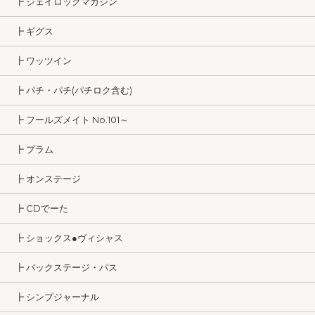
┣ ジェイロックマガジン
┣ ギグス
┣ ワッツイン
┣ パチ・パチ(パチロク含む)
┣ フールズメイト No.101～
┣ プラム
┣ オンステージ
┣ CDでーた
┣ ショックス●ヴィシャス
┣ バックステージ・パス
┣ シンプジャーナル