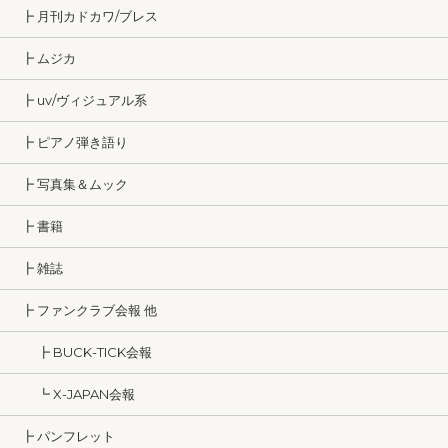
┣ 月刊カドカワ/ブレス
┣ ムジカ
┣ uv/ヴィジュアル系
┣ ピアノ弾き語り
┣ 写真集＆ムック
┣ 書籍
┣ 雑誌
┣ ファンクラブ会報 他
┣ BUCK-TICK会報
┗ X-JAPAN会報
┣ パンフレット