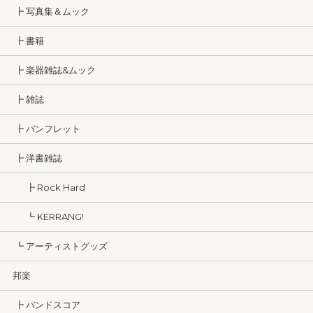
┣ 写真集＆ムック
┣ 書籍
┣ 楽器雑誌&ムック
┣ 雑誌
┣ パンフレット
┣ 洋書雑誌
┣ Rock Hard
┗ KERRANG!
┗ アーティストグッズ
邦楽
┣ バンドスコア