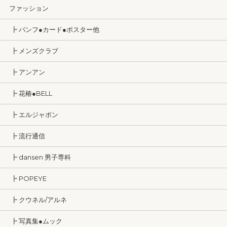
ファッション
┣ パンフ●カード●ポスター他
┣ メンズクラブ
┣ アンアン
┣ 花椿●BELL
┣ エルジャポン
┣ 流行通信
┣ dansen 男子専科
┣ POPEYE
┣ クウネル/アルネ
┣ 写真集●ムック