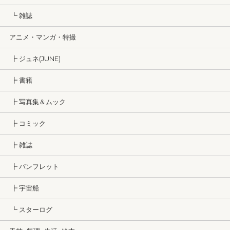
┗ 雑誌
アニメ・マンガ・特撮
┣ ジュネ(JUNE)
┣ 書籍
┣ 写真集＆ムック
┣ コミック
┣ 雑誌
┣ パンフレット
┣ 宇宙船
┗ スターログ