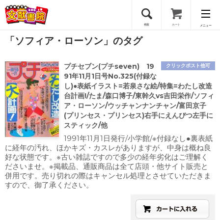
検索
カート
メニュー
「ソフィア・ローソン」のタグ
会員登録
プチセブン(プチseven) 19
クリックポスト他可
ログイン
91年11月1日号No.325(付録な
し)●表紙イラスト=若泉さな絵/特集=わたし改造
台計画!/たま/森口博子/東幹久vs吉田栄作/ソフィ
ア・ローソン/ウッチャンナンチャン/富田京子
(プリンセス・プリンセス)右手にえんぴつ左手に
スティック/他
1991年11月1日発行/小学館/※付録なし●裏表紙
に経年の汚れ、ほかキズ・カスレがありますが、中身は概ね良
好な状態です。※古い雑誌ですので多少の経年劣化はご理解く
ださいませ。※掲載品、通販商品は全て店頭・他サイト販売と
併用です。売り切れの際はキャンセル処理とさせていただきま
すので、御了承ください。