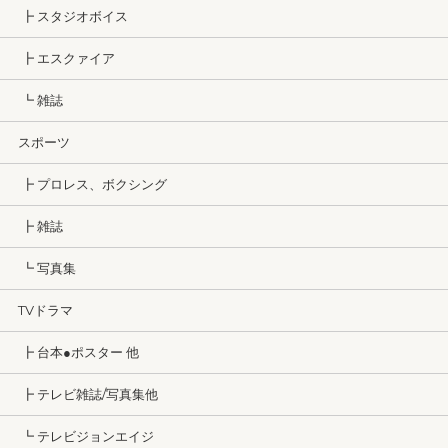
┣ スタジオボイス
┣ エスクァイア
┗ 雑誌
スポーツ
┣ プロレス、ボクシング
┣ 雑誌
┗ 写真集
TVドラマ
┣ 台本●ポスター 他
┣ テレビ雑誌/写真集他
┗ テレビジョンエイジ