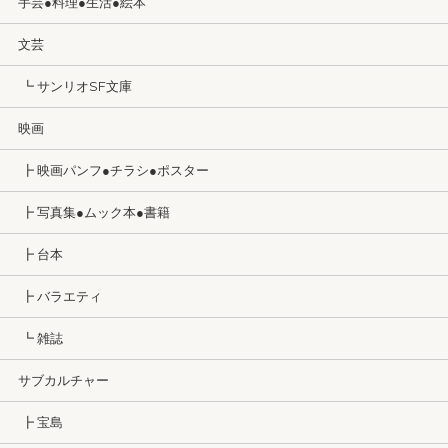
手芸●料理●生活●絵本
文芸
┗ サンリオSF文庫
映画
┣ 映画パンフ●チラシ●ポスター
┣ 写真集●ムック本●書籍
┣ 台本
┣ バラエティ
┗ 雑誌
サブカルチャー
┣ 宝島