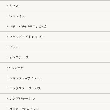
┣ ギグス
┣ ワッツイン
┣ パチ・パチ(パチロク含む)
┣ フールズメイト No.101～
┣ プラム
┣ オンステージ
┣ CDでーた
┣ ショックス●ヴィシャス
┣ バックステージ・パス
┣ シンプジャーナル
┣ 月刊カドカワ/ブレス