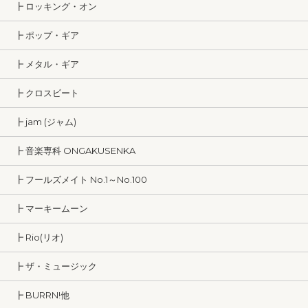
┣ ロッキング・オン
┣ ポップ・ギア
┣ メタル・ギア
┣ クロスビート
┣ jam (ジャム)
┣ 音楽専科 ONGAKUSENKA
┣ フールズメイト No.1～No.100
┣ マーキームーン
┣ Rio(リオ)
┣ ザ・ミュージック
┣ BURRN!他