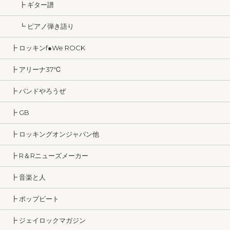
┣ ギター譜
┗ ピアノ弾き語り
┣ ロッキンf●We ROCK
┣ アリーナ37℃
┣ バンドやろうぜ
┣ GB
┣ ロッキングオンジャパン他
┣ R＆Rニューズメーカー
┣ 音楽と人
┣ ポップビート
┣ ジェイロックマガジン