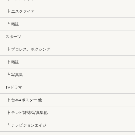
┣ エスクァイア
┗ 雑誌
スポーツ
┣ プロレス、ボクシング
┣ 雑誌
┗ 写真集
TVドラマ
┣ 台本●ポスター 他
┣ テレビ雑誌/写真集他
┗ テレビジョンエイジ