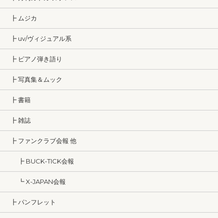
┣ ムジカ
┣ uv/ヴィジュアル系
┣ ピアノ弾き語り
┣ 写真集＆ムック
┣ 書籍
┣ 雑誌
┣ ファンクラブ会報 他
┣ BUCK-TICK会報
┗ X-JAPAN会報
┣ パンフレット