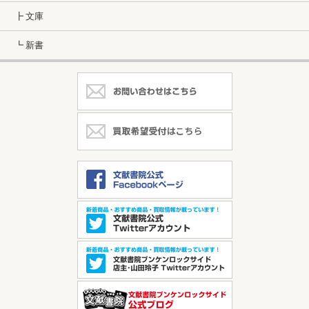
┣ 文庫
┗ 新書