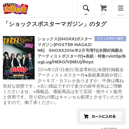
検索
カート
メニュー
「ショックスポスターマガジン」のタグ
会員登録
ショックス(SHOXX)ポスター
クリックポスト他可
ログイン
マガジン(POSTER MAGAZI
NE) SHOXX2014年2月号増刊(未開封掲載全
アーティストポスター付)●表紙・特集=vistlip/B
ugLug/HERO/V(NEU)/Royz
2014年2月1日発行/音楽専科社/未開封掲載全
アーティストポスター付●表紙裏表紙や背に
少々キズ・カスレがありますが、中身は概ね
良好な状態です。※古い雑誌ですので多少の経年劣化はご理解
くださいませ。※掲載品、通販商品は全て店頭・他サイト販売
と併用です。売り切れの際はキャンセル処理とさせていただき
ますので、御了承ください。