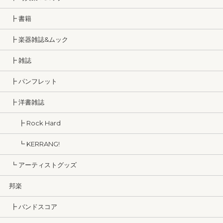
┣ 書籍
┣ 楽器雑誌&ムック
┣ 雑誌
┣ パンフレット
┣ 洋書雑誌
┣ Rock Hard
┗ KERRANG!
┗ アーティストグッズ
邦楽
┣ バンドスコア