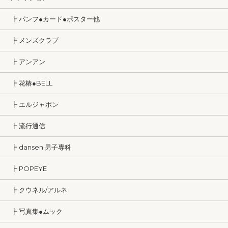
┣ パンフ●カード●ポスター他
┣ メンズクラブ
┣ アンアン
┣ 花椿●BELL
┣ エルジャポン
┣ 流行通信
┣ dansen 男子専科
┣ POPEYE
┣ クウネル/アルネ
┣ 写真集●ムック