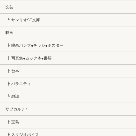
文芸
┗ サンリオSF文庫
映画
┣ 映画パンフ●チラシ●ポスター
┣ 写真集●ムック本●書籍
┣ 台本
┣ バラエティ
┗ 雑誌
サブカルチャー
┣ 宝島
┣ スタジオボイス