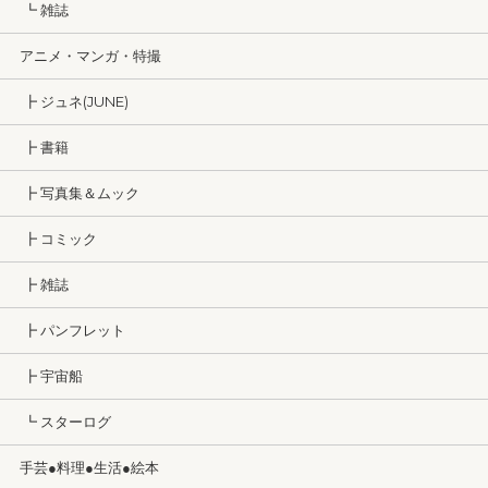
┗ 雑誌
アニメ・マンガ・特撮
┣ ジュネ(JUNE)
┣ 書籍
┣ 写真集＆ムック
┣ コミック
┣ 雑誌
┣ パンフレット
┣ 宇宙船
┗ スターログ
手芸●料理●生活●絵本