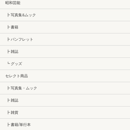
昭和芸能
┣ 写真集&ムック
┣ 書籍
┣ パンフレット
┣ 雑誌
┗ グッズ
セレクト商品
┣ 写真集・ムック
┣ 雑誌
┣ 雑貨
┣ 書籍/単行本