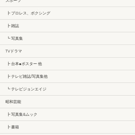
スポーツ
┣ プロレス、ボクシング
┣ 雑誌
┗ 写真集
TVドラマ
┣ 台本●ポスター 他
┣ テレビ雑誌/写真集他
┗ テレビジョンエイジ
昭和芸能
┣ 写真集&ムック
┣ 書籍