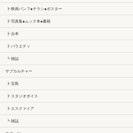
┣ 映画パンフ●チラシ●ポスター
┣ 写真集●ムック本●書籍
┣ 台本
┣ バラエティ
┗ 雑誌
サブカルチャー
┣ 宝島
┣ スタジオボイス
┣ エスクァイア
┗ 雑誌