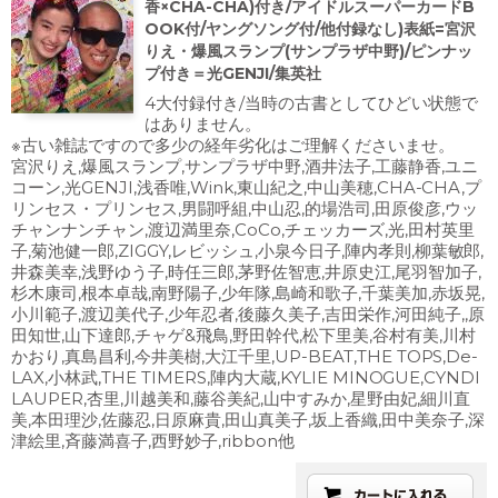
香×CHA-CHA)付き/アイドルスーパーカードB
OOK付/ヤングソング付/他付録なし)表紙=宮沢
りえ・爆風スランプ(サンプラザ中野)/ピンナッ
プ付き＝光GENJI/集英社
4大付録付き/当時の古書としてひどい状態で
はありません。
※古い雑誌ですので多少の経年劣化はご理解くださいませ。
宮沢りえ,爆風スランプ,サンプラザ中野,酒井法子,工藤静香,ユニ
コーン,光GENJI,浅香唯,Wink,東山紀之,中山美穂,CHA-CHA,プ
リンセス・プリンセス,男闘呼組,中山忍,的場浩司,田原俊彦,ウッ
チャンナンチャン,渡辺満里奈,CoCo,チェッカーズ,光,田村英里
子,菊池健一郎,ZIGGY,レビッシュ,小泉今日子,陣内孝則,柳葉敏郎,
井森美幸,浅野ゆう子,時任三郎,茅野佐智恵,井原史江,尾羽智加子,
杉木康司,根本卓哉,南野陽子,少年隊,島崎和歌子,千葉美加,赤坂晃,
小川範子,渡辺美代子,少年忍者,後藤久美子,吉田栄作,河田純子,,原
田知世,山下達郎,チャゲ&飛鳥,野田幹代,松下里美,谷村有美,川村
かおり,真島昌利,今井美樹,大江千里,UP-BEAT,THE TOPS,De-
LAX,小林武,THE TIMERS,陣内大蔵,KYLIE MINOGUE,CYNDI
LAUPER,杏里,川越美和,藤谷美紀,山中すみか,星野由妃,細川直
美,本田理沙,佐藤忍,日原麻貴,田山真美子,坂上香織,田中美奈子,深
津絵里,斉藤満喜子,西野妙子,ribbon他