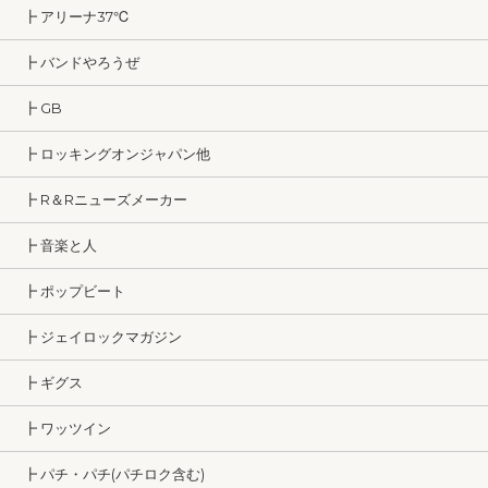
┣ アリーナ37℃
┣ バンドやろうぜ
┣ GB
┣ ロッキングオンジャパン他
┣ R＆Rニューズメーカー
┣ 音楽と人
┣ ポップビート
┣ ジェイロックマガジン
┣ ギグス
┣ ワッツイン
┣ パチ・パチ(パチロク含む)