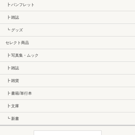
┣ パンフレット
┣ 雑誌
┗ グッズ
セレクト商品
┣ 写真集・ムック
┣ 雑誌
┣ 雑貨
┣ 書籍/単行本
┣ 文庫
┗ 新書