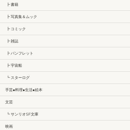
┣ 書籍
┣ 写真集＆ムック
┣ コミック
┣ 雑誌
┣ パンフレット
┣ 宇宙船
┗ スターログ
手芸●料理●生活●絵本
文芸
┗ サンリオSF文庫
映画