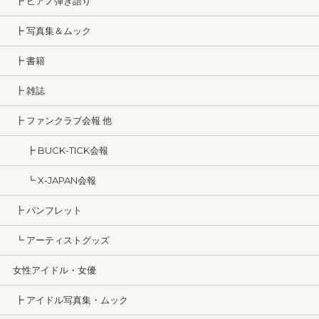
┣ ピアノ弾き語り
┣ 写真集＆ムック
┣ 書籍
┣ 雑誌
┣ ファンクラブ会報 他
┣ BUCK-TICK会報
┗ X-JAPAN会報
┣ パンフレット
┗ アーティストグッズ
女性アイドル・女優
┣ アイドル写真集・ムック