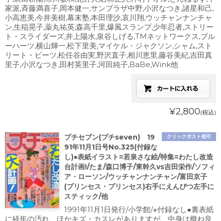
家派,斉藤満喜子,岡本健一,サンプラザ中野,小沢なつき,諸星和己,
小高恵美,今井美樹,幕末塾,本田理沙,哀川翔,ウッチャンナンチャ
ン,生稲晃子,薬丸祐英,森高千里,爆風スランプ,少年忍者,ストリー
ト・スライダーズ,井上陽水,泉谷しげる,TMネットワークス,ブル
ーハーツ,横山輝一,松下里美,マイケル・ジャクソン,シャム,スト
リート・ビーツ,松任谷由実,野沢直子,相川恵里,藤谷美紀,吉田真
里子,小沢なつき,田村英里子,河田純子,BaBe,Wink他
¥2,800
(税込)
プチセブン(プチseven) 19
クリックポスト他可
91年11月1日号No.325(付録な
し)●表紙イラスト=若泉さな絵/特集=わたし改造
台計画!/たま/森口博子/東幹久vs吉田栄作/ソフィ
ア・ローソン/ウッチャンナンチャン/富田京子
(プリンセス・プリンセス)右手にえんぴつ左手に
スティック/他
1991年11月1日発行/小学館/※付録なし●裏表紙
に経年の汚れ、ほかキズ・カスレがありますが、中身は概ね良