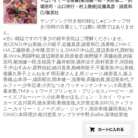
＝はいすくーる落書(菊池健一郎・矢野泰二・的
場浩司・山口祥行・村上雅俊)近藤真彦・諸星和
己/集英社
ヤングソング付き他付録なし●ピンナップ付
き/当時の古書としては酷い状態ではありませ
ん。
※古い雑誌ですので多少の経年劣化はご理解くださいませ。
光GENJI,中山美穂,小川範子,近藤真彦,諸星和己,浅香唯,CHA-C
HA,工藤静香,少年隊,宮沢りえ,SMAP,中山忍,,渡辺美奈代,西村知
美,Wink,男闘呼組,渡辺満里奈,田原俊彦,南野陽子,斉藤由貴,的場
浩司,菊池健一郎,生稲晃子,藤井郁弥,酒井法子,田村英里子,河田純
子,中山すみか,星野由妃,細川直美,島崎和歌子,千葉美加,中山美穂,
後藤久美子,とんねるず,明石家さんま,所ジョージ,緒形直人,坂上
香織,山本淳一,成田昭次,岡本健一,浅香唯,斉藤由貴,渡辺美奈代,ア
ルフィー,少年忍者,小沢なつき,ウッチャンナンチャン,小高恵美,
幕末塾,TMネットワーク,プリンセス・プリンセス,バービー・ボ
ーイズ,ブルーハーツ,小比券巻かほる,ジュン・スカイ・ウォー
カーズ,吉川晃司,徳永英明,青畑道哉,大沢誉志幸,BROS,ティファ
ニー,カイリー・ミノーグ,ボン・ジョヴィ,池谷幸雄,藤田美紀,N
OKKO,本田理沙,相川恵里,サンプラザ中野,BaBe,深津絵里他