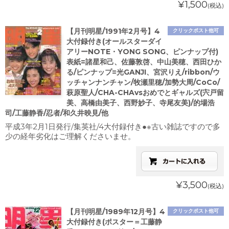
¥1,500
(税込)
【月刊明星/1991年2月号】4
クリックポスト他可
大付録付き(オールスターダイ
アリーNOTE・YONG SONG、ピンナップ付)
表紙=諸星和己、佐藤敦啓、中山美穂、西田ひか
る/ピンナップ=光GANJI、宮沢りえ/ribbon/ウ
ッチャンナンチャン/牧瀬里穂/加勢大周/CoCo/
萩原聖人/CHA-CHAvsおめでとギャルズ(宍戸留
美、高橋由美子、西野妙子、寺尾友美)/的場浩
司/工藤静香/忍者/和久井映見/他
平成3年2月1日発行/集英社/4大付録付き●※古い雑誌ですので多
少の経年劣化はご理解くださいませ。
¥3,500
(税込)
【月刊明星/1989年12月号】4
クリックポスト他可
大付録付き(ポスター＝工藤静