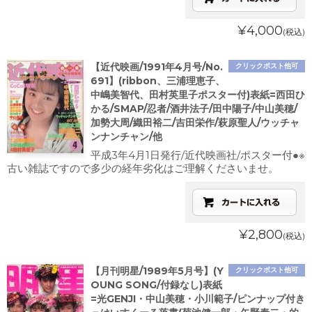
¥4,000
(税込)
【近代映画/1991年4月号/No.
クリックポスト他可
691】(ribbon、三浦理恵子、
中嶋美智代、田村英里子ポスター付)表紙=西田ひ
かる/SMAP/忍者/酒井法子/田中陽子/中山美穂/
加勢大周/織田裕二/吉田栄作/萩原聖人/ウッチャ
ンナンチャン/他
平成3年4月1日発行/近代映画社/ポスター付●※
古い雑誌ですので多少の経年劣化はご理解くださいませ。
¥2,800
(税込)
【月刊明星/1989年5月号】(Y
クリックポスト他可
OUNG SONG/付録なし)表紙
=光GENJI・中山美穂・小川範子/ピンナップ付き