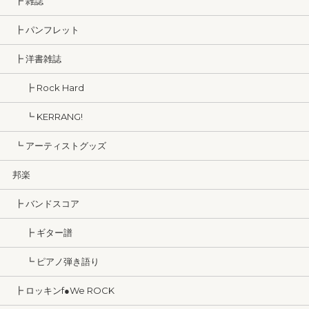
┣ 雑誌
┣ パンフレット
┣ 洋書雑誌
┣ Rock Hard
┗ KERRANG!
┗ アーティストグッズ
邦楽
┣ バンドスコア
┣ ギター譜
┗ ピアノ弾き語り
┣ ロッキンf●We ROCK