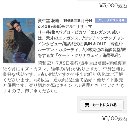
¥3,000
(税込)
資生堂 花椿 1988年8月号N
クリックポスト他可
o.458●表紙モデル=リサ・マ
リー/特集=パプロ・ピカソ「エレガンス 或い
は、天才のエレガンス」/ウッチャンナンチャン
インタビュー/池内紀の古典IN＆OUT「冷血/ト
ルーマン・カポーティ」/小林克也の新訳音盤/旅
をする女「ケート・グリナウェイ」海野弘/他
昭和63年7月5日発行/資生堂出版部●表紙裏表
紙や背にキズ・カスレ、経年の汚れがありますが、中身は概ね
良好な状態です。※古い雑誌ですので多少の経年劣化はご理解
くださいませ。※掲載品、通販商品は全て店頭・他サイト販売
と併用です。売り切れの際はキャンセル処理とさせていただき
ますので、御了承ください。
¥1,100
(税込)