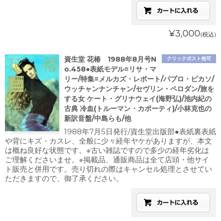
¥3,000
(税込)
資生堂 花椿 1988年8月号N
クリックポスト他可
o.458●表紙モデル=リサ・マ
リー/特集=メルカズ・レポート/パブロ・ピカソ/
ウッチャンナンチャン/セヴリン・ペロダン/旅を
する女 ケート・グリナウェイ(海野弘)/池内紀の
古典 冷血(トルーマン・カポーティ)/小林克也の
新訳音盤/中島らも/他
1988年7月5日発行/資生堂出版部●表紙裏表紙
や背にキズ・カスレ、全般に少々経年ヤケがありますが、本文
は概ね良好な状態です。※古い雑誌ですので多少の経年劣化は
ご理解くださいませ。※掲載品、通販商品は全て店頭・他サイ
ト販売と併用です。売り切れの際はキャンセル処理とさせてい
ただきますので、御了承ください。