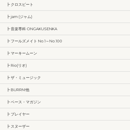
┣ クロスビート
┣ jam (ジャム)
┣ 音楽専科 ONGAKUSENKA
┣ フールズメイト No.1～No.100
┣ マーキームーン
┣ Rio(リオ)
┣ ザ・ミュージック
┣ BURRN!他
┣ ベース・マガジン
┣ プレイヤー
┣ スヌーザー