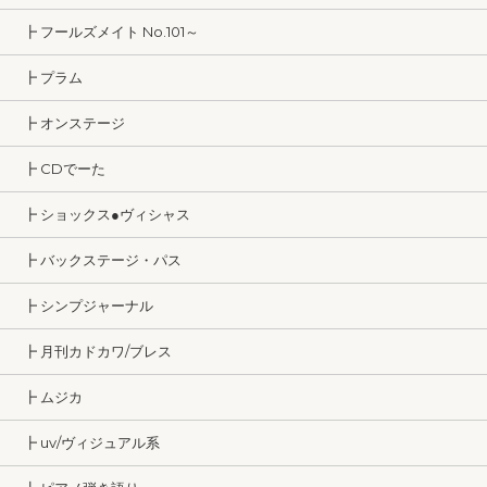
┣ フールズメイト No.101～
┣ プラム
┣ オンステージ
┣ CDでーた
┣ ショックス●ヴィシャス
┣ バックステージ・パス
┣ シンプジャーナル
┣ 月刊カドカワ/ブレス
┣ ムジカ
┣ uv/ヴィジュアル系