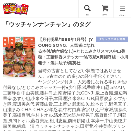
検索
カート
メニュー
「ウッチャンナンチャン」のタグ
会員登録
【月刊明星/1989年1月号】(Y
クリックポスト他可
ログイン
OUNG SONG、人気者になれ
る本付/他付録なし)●とじこみクリスマス中山美
穂・工藤静香ステッカー付/表紙=男闘呼組・小川
範子・酒井法子/集英社
当時の古書としてひどい状態ではありませ
ん。※古本のため多少の経年劣化ください。
ヤングソング付き、人気者になれる本付き他/
付録なし/とじこみステッカー付●少年隊,浅香唯,中山忍,SMAP,
工藤静香,中山美穂,藤井尚之,南野陽子,光GENJI,坂上香織,渡辺満
里奈,あすか組,小泉今日子,本田理沙,米米CLUB,田原俊彦,シブが
き隊,渡辺美奈代,斉藤由貴,三上博史,武田鉄矢,松本典子,野沢直子,
山瀬まみ,CHA-CHA,少年忍者,中村由真,宮沢りえ,平家派,後藤久
美子,高橋良明,仲村トオル,清水宏次郎,生稲晃子,荻野目洋子,阿部
寛,風間トオル,藤谷美紀,相川恵里,前田耕陽,山本淳一,中山美穂,井
森美幸,錦織一清,ウッチャンナンチャン,田所豊,今井美樹,プリン