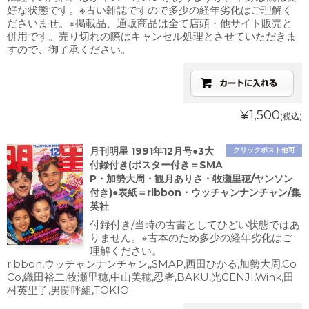
好な状態です。※古い雑誌ですので多少の経年劣化はご理解く
ださいませ。※掲載品、通販商品は全て店頭・他サイト販売と
併用です。売り切れの際はキャンセル処理とさせていただきま
すので、御了承ください。
¥1,500
(税込)
月刊明星 1991年12月号●3大
クリックポスト他可
付録付き(ポスター付き＝SMA
P・加勢大周・観月ありさ・牧瀬里穂/ヤンソン
付き)●表紙＝ribbon・ウッチャンナンチャン/集
英社
付録付き/当時の古書としてひどい状態ではあ
りません。※古本のため多少の経年劣化はご
理解ください。
ribbon,ウッチャンナンチャン,,SMAP,西田ひかる,加勢大周,Co
Co,織田裕二,牧瀬里穂,中山美穂,忍者,BAKU,光GENJI,Wink,田
村英里子,男闘呼組,TOKIO