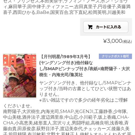
セス・プリンセス,本田美奈子,ラフィン・ノーズ,ボン・ジョヴ
ィ,麻田華子,田中律子,ティファニー,吉田真里子,円谷優子,斉藤満
喜子,西田ひかる,BaBe,国実百合,宮下直紀,松岡英明,川越美和
¥3,000
(税込)
【月刊明星/1989年3月号】
クリックポスト他可
(ヤングソング付き)他付録な
し/SMAPピンナップ付き/表紙=南野陽子・大沢
樹生・内海光司/集英社
ヤングソング付き、他付録なし/SMAPピンナ
ップ付き/当時の古書としてひどい状態ではあ
りません。
※古い雑誌ですので多少の経年劣化はご理解
くださいませ。
南野陽子,大沢樹生,内海光司,SMAP,光GENJI,工藤静香,少年隊,
中山美穂,酒井法子,渡辺満里奈,中山忍,小川範子,坂上香織,CHA-
CHA,小高恵美,緒形直人,宮沢りえ,男闘呼組,高橋良明,浅香唯,斉
藤由貴,田原俊彦,荻野目洋子,渡辺美奈代,チェッカーズ,後藤久美
子,前田耕陽,布川敏和,北野大,若林正人,仲村トオル,とんねるず,平