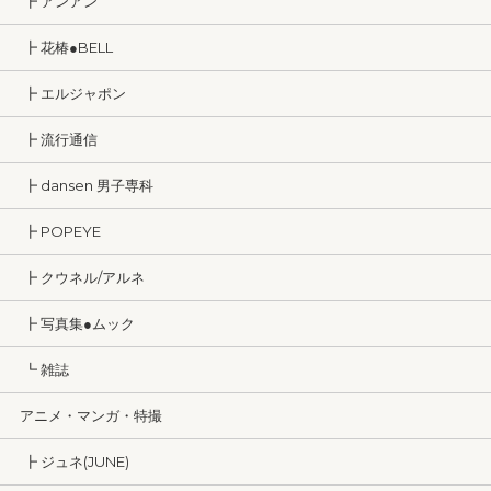
┣ アンアン
┣ 花椿●BELL
┣ エルジャポン
┣ 流行通信
┣ dansen 男子専科
┣ POPEYE
┣ クウネル/アルネ
┣ 写真集●ムック
┗ 雑誌
アニメ・マンガ・特撮
┣ ジュネ(JUNE)