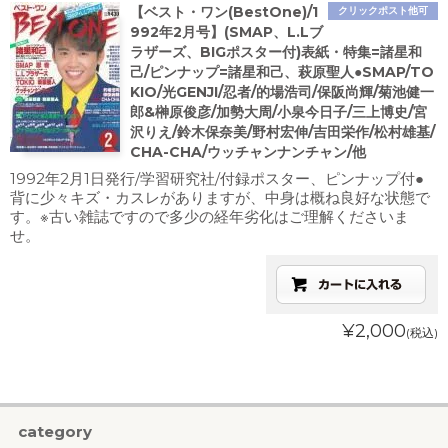
【ベスト・ワン(BestOne)/1
クリックポスト他可
992年2月号】(SMAP、L.Lブ
ラザーズ、BIGポスター付)表紙・特集=諸星和
己/ピンナップ=諸星和己、萩原聖人●SMAP/TO
KIO/光GENJI/忍者/的場浩司/保阪尚輝/菊池健一
郎&榊原俊彦/加勢大周/小泉今日子/三上博史/宮
沢りえ/鈴木保奈美/野村宏伸/吉田栄作/松村雄基/
CHA-CHA/ウッチャンナンチャン/他
1992年2月1日発行/学習研究社/付録ポスター、ピンナップ付●
背に少々キズ・カスレがありますが、中身は概ね良好な状態で
す。※古い雑誌ですので多少の経年劣化はご理解くださいま
せ。
¥2,000
(税込)
category