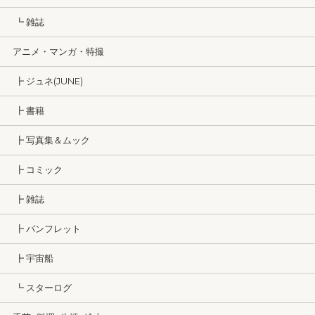
┗ 雑誌
アニメ・マンガ・特撮
┣ ジュネ(JUNE)
┣ 書籍
┣ 写真集＆ムック
┣ コミック
┣ 雑誌
┣ パンフレット
┣ 宇宙船
┗ スターログ