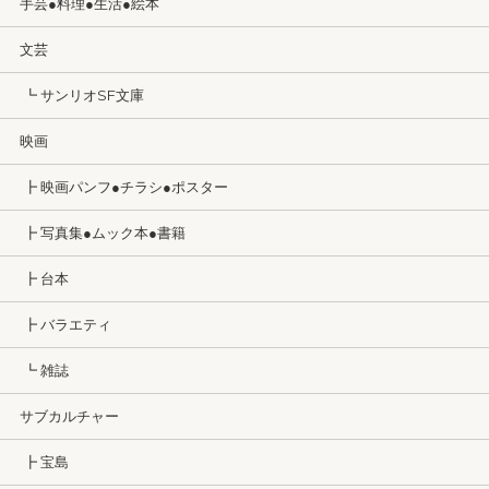
手芸●料理●生活●絵本
文芸
┗ サンリオSF文庫
映画
┣ 映画パンフ●チラシ●ポスター
┣ 写真集●ムック本●書籍
┣ 台本
┣ バラエティ
┗ 雑誌
サブカルチャー
┣ 宝島