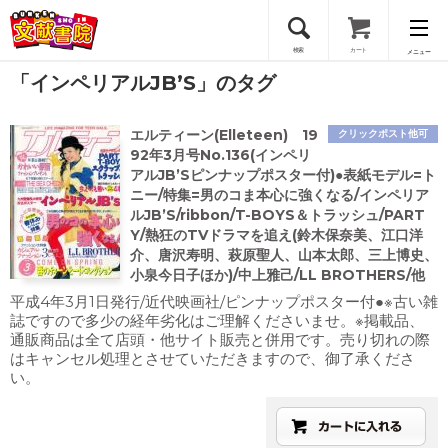
検索
カート
メニュー
「インペリアルJB’S」のタグ
会員登録
エルティーン(Elleteen) 19
クリックポスト他可
ログイン
92年3月号No.136(インペリ
アルJB’Sピンナップポスター付)●表紙モデル=ト
ニー/特集=男のコま本心に強くなる/インペリア
ルJB’S/ribbon/T-BOYS＆トラッシュ/PART
Y/熱狂のTVドラマを追え(鈴木保奈美、江口洋
介、唐沢寿明、萩原聖人、山本太郎、三上博史、
小泉今日子ほか)/中上雅己/LL BROTHERS/他
平成4年3月1日発行/近代映画社/ピンナップポスター付●※古い雑
誌ですので多少の経年劣化はご理解くださいませ。※掲載品、
通販商品は全て店頭・他サイト販売と併用です。売り切れの際
はキャンセル処理とさせていただきますので、御了承くださ
い。