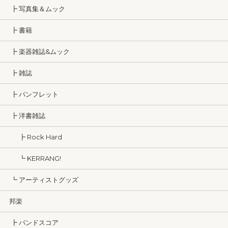
┣ 写真集＆ムック
┣ 書籍
┣ 楽器雑誌&ムック
┣ 雑誌
┣ パンフレット
┣ 洋書雑誌
┣ Rock Hard
┗ KERRANG!
┗ アーティストグッズ
邦楽
┣ バンドスコア