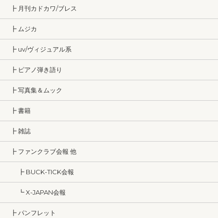
┣ 月刊カドカワ/ブレス
┣ ムジカ
┣ uv/ヴィジュアル系
┣ ピアノ弾き語り
┣ 写真集＆ムック
┣ 書籍
┣ 雑誌
┣ ファンクラブ会報 他
┣ BUCK-TICK会報
┗ X-JAPAN会報
┣ パンフレット