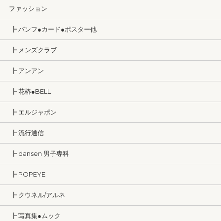
ファッション
┣ パンフ●カード●ポスター他
┣ メンズクラブ
┣ アンアン
┣ 花椿●BELL
┣ エルジャポン
┣ 流行通信
┣ dansen 男子専科
┣ POPEYE
┣ クウネル/アルネ
┣ 写真集●ムック