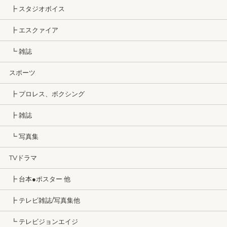
┣ スタジオボイス
┣ エスクァイア
┗ 雑誌
スポーツ
┣ プロレス、ボクシング
┣ 雑誌
┗ 写真集
TVドラマ
┣ 台本●ポスター 他
┣ テレビ雑誌/写真集他
┗ テレビジョンエイジ