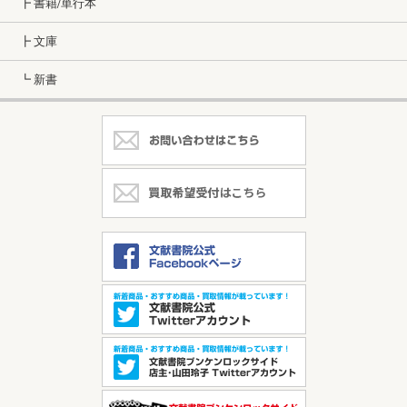
┣ 書籍/単行本
┣ 文庫
┗ 新書