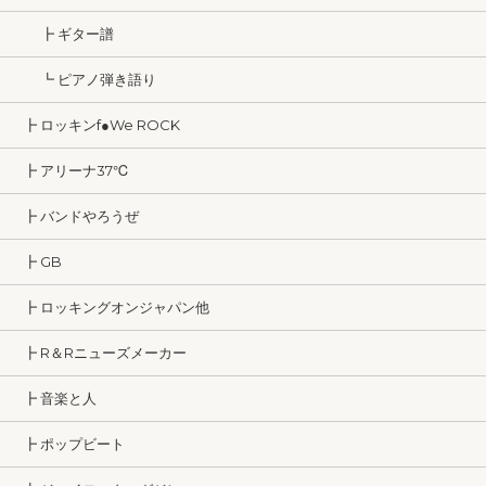
┣ ギター譜
┗ ピアノ弾き語り
┣ ロッキンf●We ROCK
┣ アリーナ37℃
┣ バンドやろうぜ
┣ GB
┣ ロッキングオンジャパン他
┣ R＆Rニューズメーカー
┣ 音楽と人
┣ ポップビート