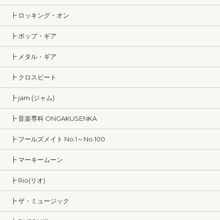
┣ ロッキング・オン
┣ ポップ・ギア
┣ メタル・ギア
┣ クロスビート
┣ jam (ジャム)
┣ 音楽専科 ONGAKUSENKA
┣ フールズメイト No.1～No.100
┣ マーキームーン
┣ Rio(リオ)
┣ ザ・ミュージック