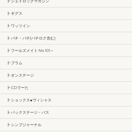
┣ ジェイロックマガジン
┣ ギグス
┣ ワッツイン
┣ パチ・パチ(パチロク含む)
┣ フールズメイト No.101～
┣ プラム
┣ オンステージ
┣ CDでーた
┣ ショックス●ヴィシャス
┣ バックステージ・パス
┣ シンプジャーナル