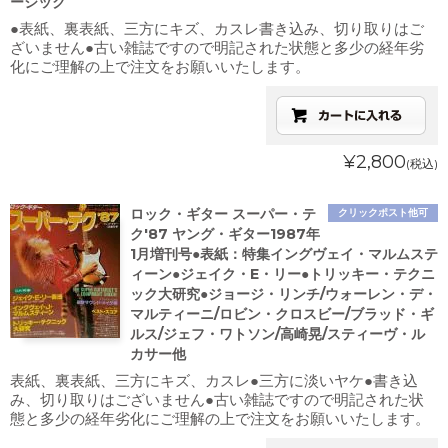
ージック
●表紙、裏表紙、三方にキズ、カスレ書き込み、切り取りはご
ざいません●古い雑誌ですので明記された状態と多少の経年劣
化にご理解の上で注文をお願いいたします。
¥2,800
(税込)
ロック・ギター スーパー・テ
クリックポスト他可
ク'87 ヤング・ギター1987年
1月増刊号●表紙：特集イングヴェイ・マルムステ
ィーン●ジェイク・E・リー●トリッキー・テクニ
ック大研究●ジョージ・リンチ/ウォーレン・デ・
マルティーニ/ロビン・クロスビー/ブラッド・ギ
ルス/ジェフ・ワトソン/高崎晃/スティーヴ・ル
カサー他
表紙、裏表紙、三方にキズ、カスレ●三方に淡いヤケ●書き込
み、切り取りはございません●古い雑誌ですので明記された状
態と多少の経年劣化にご理解の上で注文をお願いいたします。