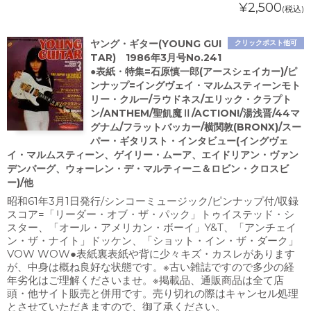
¥2,500
(税込)
ヤング・ギター(YOUNG GUI
クリックポスト他可
TAR) 1986年3月号No.241
●表紙・特集=石原慎一郎(アースシェイカー)/ピ
ンナップ=イングヴェイ・マルムスティーンモト
リー・クルー/ラウドネス/エリック・クラプト
ン/ANTHEM/聖飢魔Ⅱ/ACTION!/湯浅晋/44マ
グナム/フラットバッカー/横関敦(BRONX)/スー
パー・ギタリスト・インタビュー(イングヴェ
イ・マルムスティーン、ゲイリー・ムーア、エイドリアン・ヴァン
デンバーグ、ウォーレン・デ・マルティーニ＆ロビン・クロスビ
ー)/他
昭和61年3月1日発行/シンコーミュージック/ピンナップ付/収録
スコア=「リーダー・オブ・ザ・パック」トゥイステッド・シ
スター、「オール・アメリカン・ボーイ」Y&T、「アンチェイ
ン・ザ・ナイト」ドッケン、「ショット・イン・ザ・ダーク」
VOW WOW●表紙裏表紙や背に少々キズ・カスレがあります
が、中身は概ね良好な状態です。※古い雑誌ですので多少の経
年劣化はご理解くださいませ。※掲載品、通販商品は全て店
頭・他サイト販売と併用です。売り切れの際はキャンセル処理
とさせていただきますので、御了承ください。