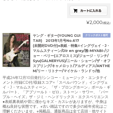
¥2,000
(税込)
ヤング・ギター(YOUNG GUI
クリックポスト他可
TAR) 2013年1月号No.617
(未開封DVD付)●表紙・特集=イングヴェイ・J・
マルムスティーン/Dir en grey/雅-MIYABI-/ジ
ョー・ペリー(エアロスミス)/ジョージ・リンチ/
Syu(GALNERYUS)/ニール・ショーン/ザ・オフ
スプリング/キャメロット/アルディアス/ANTHE
M/リー・リトナー/マイケル・ランドゥ/他
平成24年12月10日発行/シンコー・ミュージック・エンタテイ
メント/付録CD付/収録スコア=「スペルバウンド」イングヴェ
イ・J・マルムスティーン、「ザ・プロングホーン」ポール・ギ
ルバート、「アブソールト・ゼロ」ストーン・サワー、「パー
プル・ヘイズ」ザ・ジミ・ヘンドリックス・エクスペリエンス
●表紙裏表紙や背に僅かなキズ・カスレがありますが、中身は
概ね良好な状態です。※古い雑誌ですので多少の経年劣化はご
理解くださいませ。※掲載品、通販商品は全て店頭・他サイト