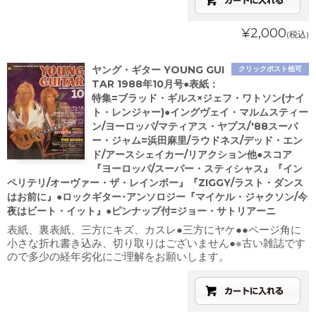
¥2,000
(税込)
ヤング・ギター YOUNG GUI
クリックポスト他可
TAR 1988年10月号●表紙：
特集=ブラッド・ギルス×ジェフ・ワトソン(ナイ
ト・レンジャー)●イングヴェイ・マルムスティー
ン/ヨーロッパ/マティアス・ヤプス/'88スーパ
ー・ジャム=浜田麻里/ラウドネス/デッド・エン
ド/アースシェイカー/リアクション他●スコア
『ヨーロッパ/スーパー・スティシャス』『イン
ペリテリ/オーヴァー・ザ・レインボー』『ZIGGY/ラスト・ダンス
はお前に』●ロックギター･アンソロジー『マイケル・ジャクソン/今
夜はビート・イット』●ピンナップ付=ジョー・サトリアーニ
表紙、裏表紙、三方にキズ、カスレ●三方にヤケ●●ページ角に
小さな折れ書き込み、切り取りはございません●※古い雑誌です
ので多少の経年劣化にご理解をお願いします。