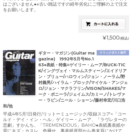
はございません●※古い雑誌ですの経年劣化にご理解の上で注文
をお願いします。
¥1,500
(税込)
ギター・マガジン(Guitar ma
クリックポスト他可
gazine) 1992年5月号No.1
63●表紙・特集=ゲイリー・ムーア/BUCK-TIC
K/イングヴェイ・マルムスティーン/エイドリア
ン・ブリュー/ハロウィン/ジョン・ノーラム/野
村義男/ハイラム・ブロック/マイケル・アンジェ
ロ/ジョン・マクラフリン/VISON/SHAKES/マ
ーク・ポニーラ/ジェイムス/カミーノ/トレヴァ
ー・ラビン/ニール・ショーン/藤村幸宏/川口浩
和/他
平成4年5月1日発行/リットーミュージック/収録スコア=「コー
ルド・デイ・イン・ヘル」ゲイリー・ムーア、「ラヴレターの
悲劇」すかんち、「TREMENDOUS」BAHO●表紙裏表紙や
背にキズ・カスレ、色褪せ、裏表紙底部から巻末頁にかけて