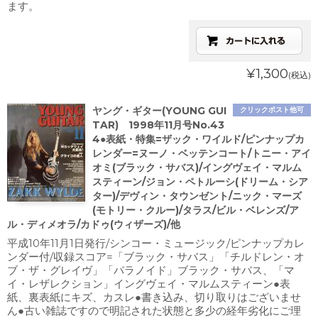
ます。
¥1,300
(税込)
ヤング・ギター(YOUNG GUI
クリックポスト他可
TAR) 1998年11月号No.43
4●表紙・特集=ザック・ワイルド/ピンナップカ
レンダー=ヌーノ・ベッテンコート/トニー・アイ
オミ(ブラック・サバス)/イングヴェイ・マルム
スティーン/ジョン・ペトルーシ(ドリーム・シア
ター)/デヴィン・タウンゼント/ニック・マーズ
(モトリー・クルー)/タラス/ビル・ベレンズ/ア
ル・ディメオラ/カドゥ(ウィザーズ)/他
平成10年11月1日発行/シンコー・ミュージック/ピンナップカレ
ンダー付/収録スコア=「ブラック・サバス」「チルドレン・オ
ブ・ザ・グレイヴ」「パラノイド」ブラック・サバス、「マ
イ・レザレクション」イングヴェイ・マルムスティーン●表
紙、裏表紙にキズ、カスレ●書き込み、切り取りはございませ
ん●古い雑誌ですので明記された状態と多少の経年劣化にご理