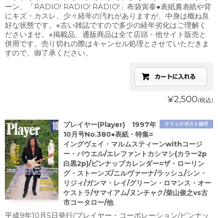
ーン、「RADIO! RADIO! RADIO!」布袋寅泰●表紙裏表紙や背
にキズ・カスレ、少々経年の汚れがありますが、中身は概ね良
好な状態です。※古い雑誌ですので多少の経年劣化はご理解く
ださいませ。※掲載品、通販商品は全て店頭・他サイト販売と
併用です。売り切れの際はキャンセル処理とさせていただきま
すので、御了承ください。
¥2,500
(税込)
プレイヤー(Player) 1997年
クリックポスト他可
10月号No.380●表紙・特集=
イングヴェイ・マルムスティーンwithコージ
ー・パウエル/エレファントカシマシ(カラー2p
白黒2p)/ピンナップカレンダー=ザ・ローリン
グ・ストーンズ/ニルヴァーナ/ラッシュ/シン・
リジィ/ガンマ・レイ/グリーン・ロマンス・オー
ケストラ/サマイアム/ヌンチャク/柴山俊之vs古
市コータロー/他
平成9年10月5日発行/プレイヤー・コーポレーション/ピンナッ