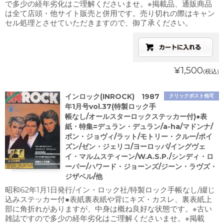
で多少の経年劣化はご理解くださいませ。※掲載品、通販商品
は全て店頭・他サイト販売と併用です。売り切れの際はキャン
セル処理とさせていただきますので、御了承ください。
¥1,500
(税込)
インロック(INROCK) 1987
クリックポスト他可
年1月号vol.37(特製ロック手
帳なし/オールスターロックステッカー付)●表
紙・特集=デュラン・デュラン/a-ha/マドンナ/
ボン・ジョヴィ/ラット/モトリー・クルー/ポイ
ズン/ゼン・ジェリコ/ヨーロッパ/イングヴェ
イ・マルムスティーン/W.A.S.P./シンディ・ロ
ーパー/ハワード・ジョーンズ/ジーン・ラヴズ・
ジザベル/他
昭和62年1月1日発行/イン・ロック社/特製ロック手帳なし/綴じ
込みステッカー付●表紙裏表紙や背にキズ・カスレ、裏表紙上
部に角折れがありますが、中身は概ね良好な状態です。※古い
雑誌ですので多少の経年劣化はご理解くださいませ。※掲載