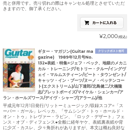
売と併用です。売り切れの際はキャンセル処理とさせていただ
きますので、御了承ください。
¥2,000
(税込)
ギター・マガジン(Guitar ma
クリックポスト他可
gazine) 1989年12月号No.
132●表紙・特集=ジェフ・ベック、地獄のメカニ
カル・トレーニング/モトリー・クルー/イングヴ
ェイ・マルムスティーン/ピート・タウンゼント/
キャッツ・イン・ブーツ/ヌーノ・ベッテンコー
ト(エクストリーム)/山下達郎/北島健二/大橋隆
志/ブレットボーイズ/マイケル・シェンカー/ア
ラン・ホールズワース/デイヴ・シャープ(アラーム)/他
平成元年12月1日発行/リットーミュージック/収録スコア=「ス
ーパー・ガール」レベッカ、「サムシング・トゥ・ホールド・
オン・トゥ」トレヴァー・ラビン、「ロック・デザート」フェ
ンス・オブ・ディフェンス●全般に経年ヤケ、表紙裏表紙や背
に少ズ・カスレ、少々角折れがありますが、本文は概ね良好な