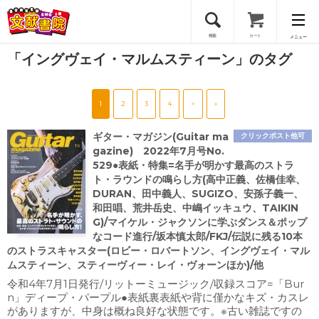
検索
カート
メニュー
「イングヴェイ・マルムスティーン」のタグ
会員登録
1
2
3
4
>
»
ログイン
ギター・マガジン(Guitar ma
クリックポスト他可
gazine) 2022年7月号No.
529●表紙・特集=名手が明かす最高のストラ
ト・ラウンドの鳴らし方(高中正義、佐橋佳幸、
DURAN、田中義人、SUGIZO、安孫子義一、
和田唱、荒井岳史、中嶋イッキュウ、TAIKIN
G)/マイケル・ジャクソンに学ぶダンス＆ポップ
なコード進行/坂本慎太郎/FKJ/伝説に残る10本
のストラスキャスター(ロビー・ロバートソン、イングヴェイ・マル
ムスティーン、スティーヴィー・レイ・ヴォーンほか)/他
令和4年7月1日発行/リットーミュージック/収録スコア=「Bur
n」ディープ・パープル●表紙裏表紙や背に僅かなキズ・カスレ
がありますが、中身は概ね良好な状態です。※古い雑誌ですの