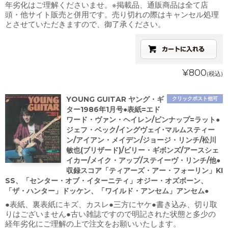
年劣化はご理解くださいませ。※掲載品、通販商品は全て店
頭・他サイト販売と併用です。売り切れの際はキャンセル処理
とさせていただきますので、御了承ください。
¥800
(税込)
YOUNG GUITAR ヤング・ギ
クリックポスト他可
ター1986年1月号●表紙=エド
ワード・ヴァン・ヘイレン/ピンナップ=ラット●
ジェフ・ベック/イングヴェイ･マルムスティー
ン/アイアン・メイデン/ジョージ・リンチ/松川
敏也(ブリザード)/ビリー・ギボンズ/アースシェ
イカー/メイク・アップ/ステイーヴ・リンチ/他●
収録スコア「ティアーズ・アー・フォーリン」KI
SS、「センター・オブ・イターニティ」オジー・オズボーン、
「ザ・ハンター」ドッケン、「ワイルド・アンセム」アンセム●
●表紙、裏表紙にキズ、カスレ●三方にヤケ●書き込み、切り取
りはございません●古い雑誌ですので明記された状態と多少の
経年劣化にご理解の上で注文をお願いいたします。