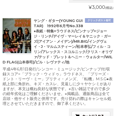
¥3,000
(税込)
ヤング・ギター(YOUNG GUI
クリックポスト他可
TAR) 1992年6月号No.338
●表紙・特集=ラウドネス/ピンナップ=ジョー
ジ・リンチ/デイヴ・マーレイ＆ヤニック・ガー
ズ(アイアン・メイデン)/MR.BIG/イングヴェ
イ・J・マルムスティーン/松本孝弘/フィル・コ
リン/アレックス・スコルニック/クリス・オリヴ
ァ/テッド・ブレット＆ヘニー・ウォルター/WIL
D FLAG(山本恭司)/ビル・レヴァティ/他
平成4年6月1日発行/シンコー・ミュージック/ピンナップ付/収
録スコア=「ブラック・ウィドゥ」ラウドネス、「プリーズ・
ドント・リーヴ・ミー」プリティ・メンズ、「転機」M.S.G●表
紙上部に角折れ、キズ・カスレ、見返しに少々ヤケシミがあり
ますが、本文は概ね良好な状態です。※古い雑誌ですので多少
の経年劣化はご理解くださいませ。※掲載品、通販商品は全て
店頭・他サイト販売と併用です。売り切れの際はキャンセル処
理とさせていただきますので、御了承ください。