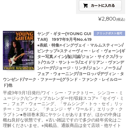
¥2,800
(税込)
ヤング・ギター(YOUNG GUI
クリックポスト他可
TAR) 1997年9月号No.419
●表紙・特集=イングヴェイ・マルムスティーン/
ピンナップ=スティーヴィー・レイ・ヴォーン(ギ
ター写真メイン)/鮎川誠/ジョン・サイクス/ラッ
ト/ウルフ・サントーラ/エイドリアン・ヴァンデ
ンバーグ/ジョージ・リンチ/ジョン・ノーラム/
フェア・ウォーニング/ヨーロッパ/デヴィン・タ
ウンゼンド/マーク・ファーナー(グランド・ファンク・レイルロー
ド)他
平成9年9月1日発行/ワイ・シー・ファクトリー、シンコー・ミ
ュージック/ピンナップカレンダー付/収録スコア=「セイヴ・ミ
ー」フェア・ウォーニング、「サムシング・トゥ・セイ」リッ
チー・コッツェン、「チェンジ・ザ・ワールド」エリック・ク
ラプトン●巻頭巻末頁にヤケシミがありますが、ほかの中身は
概ね良好な状態です。※古い雑誌ですので多少の経年劣化はご
理解くださいませ。※掲載品、通販商品は全て店頭・他サイト