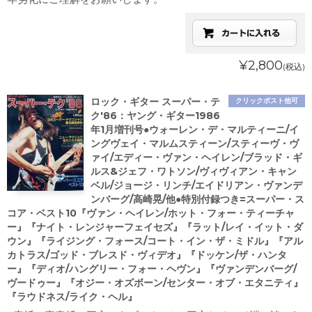
¥2,800
(税込)
ロック・ギター スーパー・テ
クリックポスト他可
ク'86：ヤング・ギター1986
年1月増刊号●ウォーレン・デ・マルティーニ/イ
ングヴェイ・マルムスティーン/スティーヴ・ヴ
ァイ/エディー・ヴァン・ヘイレン/ブラッド・ギ
ルス&ジェフ・ワトソン/ヴィヴィアン・キャン
ベル/ジョージ・リンチ/エイドリアン・ヴァンデ
ンバーグ/高崎晃/他●特別付録つき=スーパー・ス
コア・ベスト10『ヴァン・ヘイレン/ホット・フォー・ティーチャ
ー』『ナイト・レンジャーフェイセズ』『ラット/レイ・イット・ダ
ウン』『ライジング・フォース/コート・イン・ザ・ミドル』『アル
カトラス/ゴッド・ブレスド・ヴィデオ』『ドッケン/ザ・ハンタ
ー』『ディオ/ハングリー・フォー・ヘヴン』『ヴァンデンバーグ/
ヴードゥー』『オジー・オズボーン/センター・オブ・エタニティ』
『ラウドネス/ライク・ヘル』