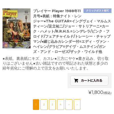
プレイヤー Player 1988年11
クリックポスト他可
月号●表紙：特集ナイト・レン
ジャー●The GUITAR=イングヴェイ・マルムス
ティーン/足立祐二/ジョー・サトリアーニ×カー
ク・ハメット/R.R.H.S.=シンデレラ/ピンク・フ
ロイド/フェアチャイルド/トレーシー・チャップ
マン/●綴じ込みカレンダー付=エディ・ヴァン・
ヘイレン/グラビア=デイヴ・ムステイン/ガン
ズ・アンド・ローゼズ/ザック・ワイルド他
●表紙、裏表紙にキズ、カスレ●三方にヤケ●書き込み、切り取
りはございません●古い雑誌ですので明記された状態と多少の
経年劣化にご理解の上で注文をお願いいたします。
¥1,800
(税込)
1
2
3
4
>
»