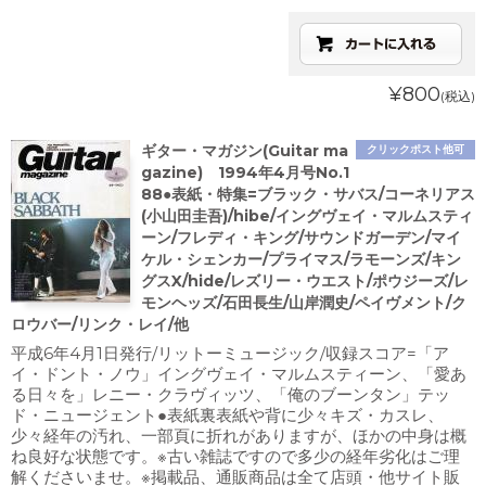
¥800
(税込)
ギター・マガジン(Guitar ma
クリックポスト他可
gazine) 1994年4月号No.1
88●表紙・特集=ブラック・サバス/コーネリアス
(小山田圭吾)/hibe/イングヴェイ・マルムスティ
ーン/フレディ・キング/サウンドガーデン/マイ
ケル・シェンカー/プライマス/ラモーンズ/キン
グスX/hide/レズリー・ウエスト/ポウジーズ/レ
モンヘッズ/石田長生/山岸潤史/ペイヴメント/ク
ロウバー/リンク・レイ/他
平成6年4月1日発行/リットーミュージック/収録スコア=「ア
イ・ドント・ノウ」イングヴェイ・マルムスティーン、「愛あ
る日々を」レニー・クラヴィッツ、「俺のブーンタン」テッ
ド・ニュージェント●表紙裏表紙や背に少々キズ・カスレ、
少々経年の汚れ、一部頁に折れがありますが、ほかの中身は概
ね良好な状態です。※古い雑誌ですので多少の経年劣化はご理
解くださいませ。※掲載品、通販商品は全て店頭・他サイト販