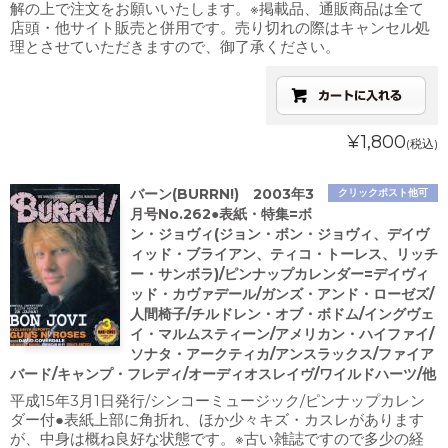
解の上で注文をお願いいたします。※掲載品、通販商品は全て
店頭・他サイト販売と併用です。売り切れの際はキャンセル処
理とさせていただきますので、御了承ください。
¥1,800
(税込)
バーン(BURRN!) 2003年3
クリックポスト他可
月号No.262●表紙・特集=ボ
ン・ジョヴィ(ジョン・ボン・ジョヴィ、デイヴ
ィッド・ブライアン、ティコ・トーレス、リッチ
ー・サンボラ)/ピンナップカレンダー=デイヴィ
ッド・カヴァデール/ガンズ・アンド・ローゼズ/
人間椅子/チルドレン・オブ・ボドム/イングヴェ
イ・マルムスティーン/アメリカン・ハイファイ/
ソナタ・アークティカ/アンスラックス/ファイア
バード/キャンプ・フレディ/オーディオスレイヴ/ワイルドハーツ/他
平成15年3月1日発行/シンコーミュージック/ピンナップカレン
ダー付●表紙上部に角折れ、ほか少々キズ・カスレがあります
が、中身は概ね良好な状態です。※古い雑誌ですので多少の経