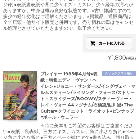
ジ)付●表紙裏表紙や背に少々キズ・カスレ、少々経年の汚れが
ありますが、中身は概ね良好な状態です。※古い雑誌ですので
多少の経年劣化はご理解くださいませ。※掲載品、通販商品は
全て店頭・他サイト販売と併用です。売り切れの際はキャンセ
ル処理とさせていただきますので、御了承ください。
¥1,800
(税込)
プレイヤー 1985年4月号●表
クリックポスト他可
紙：特集エディ・ヴァン・ヘ
イレン●ジョニー・サンダース/イングヴェイ・マ
ルムスティーン/ライジング・フォース/ストリー
ト・スライダーズ/BOOWY/スティーヴィー・
レイ・ヴォー,44マグナム/石橋凌/鮎川誠●The
Guitar=クワイエット・ライオット●ピンナップ
=ポール・ウェラー
⚠️特に美本をご希望のお客様はご遠慮くださ
い●表紙、裏表紙、三方にキズ、カスレ、角に小さな折れ●ペー
ジ角に小さな折れ●三方とページ端にヤケ●書き込み、切り取り