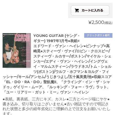
¥2,500
(税込)
YOUNG GUITAR (ヤング・
クリックポスト他可
ギター) 1987年1月号●表紙=
エドワード・ヴァン・ヘイレン●ピンナップ=高
崎晃●スティーヴ・ヴァイ/ロビン・クロスビー/
スティーヴ・ルカサー/ボストン/マイケル・シェ
ンカー/エディ・ヴァン・ヘイレン/イングヴェ
イ・マルムスティーン/ラウドネス/トム・ショル
ツ(ボストン)/ウルフ・ホフマン＆ヨルグ・フィ
ッシャー/キール/アンセム/うじきつよし/五十嵐美貴/他●収録スコア
「EL・DO・RA・DO」聖飢魔II、「クライング・イン・ザ・シャ
ドゥ」ゲイリー・ムーア、「ルッキング・フォー・ラヴ」ラット、
「ユー・リアリー・ガット・ミー」ヴァン・ヘイレン
●表紙、裏表紙、三方にキズ、カスレ●三方とページ端にヤケ●
書き込み、切り取りはございません●古い雑誌ですので明記さ
れた状態と多少の経年劣化にご理解の上で注文をお願いいたし
ます。