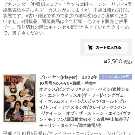
プカレンダー付/収録スコア=「ヤツらは町へ」シン・リジィ●表
紙裏表紙や背にキズ・カスレがありますが、中身は概ね良好な
状態です。※古い雑誌ですので多少の経年劣化はご理解くださ
いませ。※掲載品、通販商品は全て店頭・他サイト販売と併用
です。売り切れの際はキャンセル処理とさせていただきますの
で、御了承ください。
¥2,500
(税込)
プレイヤー(Player) 2002年
クリックポスト他可
10月号No.440●表紙・特集=
オアシス/ピンナップ=ジミー・ペイジ/追悼ジョ
ン・エントウィッスル(ザ・フー)/イングヴェ
イ・マルムスティーン/スピッツ/コールドプレ
イ/トレイ・アナスタシオ/クレイジーケンバン
ド/クイーン・オブ・ザ・ストーン・エイジ/ヴァ
ン・モリソン/原田喧太vsそうる透/中山加奈子/
モーリン・タッカー/津本幸司/他
平成14年10月5日発行/プレイヤー・コーポレーション/ピンナッ