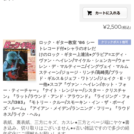
¥2,500
(税込)
ロック・ギター教室 '86 シー
クリックポスト他可
トレコード付●シャラのオレだ
けのロック・ギター上達法●グラビア=エディ・
ヴァン・ヘイレン/マイケル・シェンカー/ウォー
レン・デ・マルティーニ/イングヴェイ・マルム
スティーン/ジョージ・リンチ/高崎晃/ブラッ
ド・ギルス＆ジェフ・ワトソン/ジェイク・E・リ
ー他●スコア『ヴァン・ヘイレン/ホット・フォ
ー・ティーチャー』『ナイト・レンジャー/シスター・クリスチャ
ン』『ラット/ラウンド・アンド・アラウンド』『ライジング・フォ
ース/1383』『モトリー・クルー/スモーキン・イン・ザ・ボーイ
ズ・ルーム』『アイアン・メイデン/ランニング・フリー』『ラウド
ネス/ライク・ヘル』
表紙、裏表紙、三方にキズ、カスレ●三方とページ端にヤケ●書
き込み、切り取りはございません●※古い雑誌ですので多少の経
年劣化にご理解をお願いします。