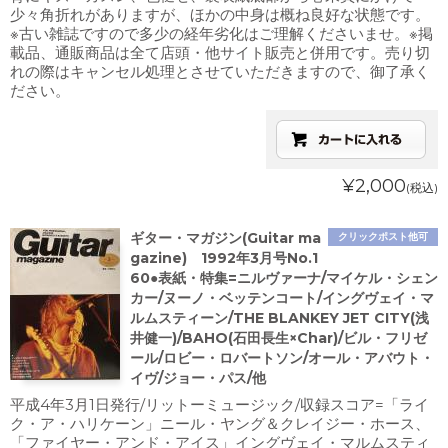
少々角折れがありますが、ほかの中身は概ね良好な状態です。
※古い雑誌ですので多少の経年劣化はご理解くださいませ。※掲
載品、通販商品は全て店頭・他サイト販売と併用です。売り切
れの際はキャンセル処理とさせていただきますので、御了承く
ださい。
¥2,000
(税込)
ギター・マガジン(Guitar ma
クリックポスト他可
gazine) 1992年3月号No.1
60●表紙・特集=ニルヴァーナ/マイケル・シェン
カー/ヌーノ・ベッテンコート/イングヴェイ・マ
ルムスティーン/THE BLANKEY JET CITY(浅
井健一)/BAHO(石田長生×Char)/ビル・フリゼ
ール/ロビー・ロバートソン/オール・アバウト・
イヴ/ジョー・パス/他
平成4年3月1日発行/リットーミュージック/収録スコア=「ライ
ク・ア・ハリケーン」ニール・ヤング＆クレイジー・ホース、
「ファイヤー・アンド・アイス」イングヴェイ・マルムスティ