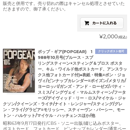
販売と併用です。売り切れの際はキャンセル処理とさせていた
だきますので、御了承ください。
¥2,000
(税込)
ポップ・ギア(POPGEAR) 1
クリックポスト他可
988年10月号(ブルース・スプ
リングスティーン×スティング＆ブロス ポスタ
ー、キム・ワイルド他ポストカード、アンスラッ
クス他フォトカード付)●表紙・特集=ボン・ジョ
ヴィ/ピンナップカレンダー=ポイズン/メタリカ/
ヨーロッパ/ガンズ・アンド・ローゼズ/パティ・
スミス/イングヴェイ・マルムスティーン/フータ
ーズ/デイヴィッド・リー・ロス/マイケル・ジャ
クソン/クイーンズ・ライチ/ナイト・レンジャー/スティング/グレ
ン・フライ/グラビア=モリッシー、スティーヴン・パーシー、モー
トン・ハルケット/マイケル・ハッチェンスほか/他
昭和63年9月17日発行/CBS・ソニー出版/綴じ込みポスター、
ポストカード、フォトカード、ピンナップカレンダー(通常ペー