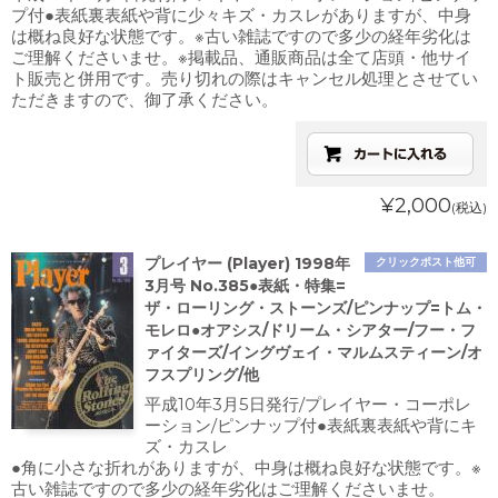
プ付●表紙裏表紙や背に少々キズ・カスレがありますが、中身
は概ね良好な状態です。※古い雑誌ですので多少の経年劣化は
ご理解くださいませ。※掲載品、通販商品は全て店頭・他サイ
ト販売と併用です。売り切れの際はキャンセル処理とさせてい
ただきますので、御了承ください。
¥2,000
(税込)
プレイヤー (Player) 1998年
クリックポスト他可
3月号 No.385●表紙・特集=
ザ・ローリング・ストーンズ/ピンナップ=トム・
モレロ●オアシス/ドリーム・シアター/フー・フ
ァイターズ/イングヴェイ・マルムスティーン/オ
フスプリング/他
平成10年3月5日発行/プレイヤー・コーポレ
ーション/ピンナップ付●表紙裏表紙や背にキ
ズ・カスレ
●角に小さな折れがありますが、中身は概ね良好な状態です。※
古い雑誌ですので多少の経年劣化はご理解くださいませ。