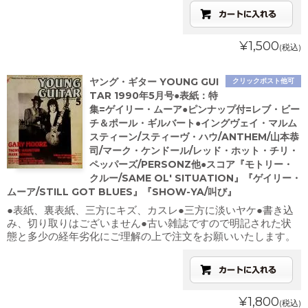
¥1,500
(税込)
ヤング・ギター YOUNG GUI
クリックポスト他可
TAR 1990年5月号●表紙：特
集=ゲイリー・ムーア●ピンナップ付=レブ・ビー
チ＆ポール・ギルバート●イングヴェイ・マルム
スティーン/スティーヴ・ハウ/ANTHEM/山本恭
司/マーク・ケンドール/レッド・ホット・チリ・
ペッパーズ/PERSONZ他●スコア『モトリー・
クルー/SAME OL' SITUATION』『ゲイリー・
ムーア/STILL GOT BLUES』『SHOW-YA/叫び』
●表紙、裏表紙、三方にキズ、カスレ●三方に淡いヤケ●書き込
み、切り取りはございません●古い雑誌ですので明記された状
態と多少の経年劣化にご理解の上で注文をお願いいたします。
¥1,800
(税込)