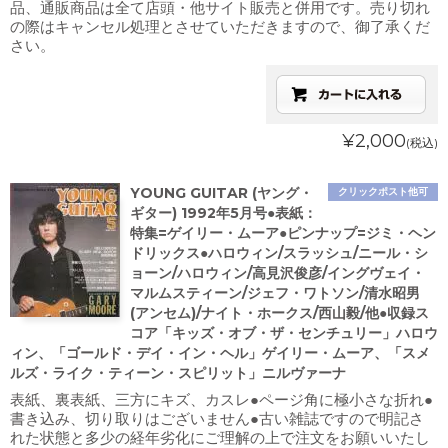
品、通販商品は全て店頭・他サイト販売と併用です。売り切れ
の際はキャンセル処理とさせていただきますので、御了承くだ
さい。
¥2,000
(税込)
YOUNG GUITAR (ヤング・
クリックポスト他可
ギター) 1992年5月号●表紙：
特集=ゲイリー・ムーア●ピンナップ=ジミ・ヘン
ドリックス●ハロウィン/スラッシュ/ニール・シ
ョーン/ハロウィン/高見沢俊彦/イングヴェイ・
マルムスティーン/ジェフ・ワトソン/清水昭男
(アンセム)/ナイト・ホークス/西山毅/他●収録ス
コア「キッズ・オブ・ザ・センチュリー」ハロウ
ィン、「ゴールド・デイ・イン・ヘル」ゲイリー・ムーア、「スメ
ルズ・ライク・ティーン・スピリット」ニルヴァーナ
表紙、裏表紙、三方にキズ、カスレ●ページ角に極小さな折れ●
書き込み、切り取りはございません●古い雑誌ですので明記さ
れた状態と多少の経年劣化にご理解の上で注文をお願いいたし