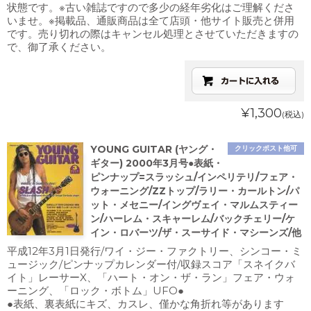
状態です。※古い雑誌ですので多少の経年劣化はご理解くださ
いませ。※掲載品、通販商品は全て店頭・他サイト販売と併用
です。売り切れの際はキャンセル処理とさせていただきますの
で、御了承ください。
¥1,300
(税込)
YOUNG GUITAR (ヤング・
クリックポスト他可
ギター) 2000年3月号●表紙・
ピンナップ=スラッシュ/インペリテリ/フェア・
ウォーニング/ZZトップ/ラリー・カールトン/パ
ット・メセニー/イングヴェイ・マルムスティー
ン/ハーレム・スキャーレム/バックチェリー/ケ
イン・ロバーツ/ザ・スーサイド・マシーンズ/他
平成12年3月1日発行/ワイ・ジー・ファクトリー、シンコー・ミ
ュージック/ピンナップカレンダー付/収録スコア「スネイクバ
イト」レーサーX、「ハート・オン・ザ・ラン」フェア・ウォ
ーニング、「ロック・ボトム」UFO●
●表紙、裏表紙にキズ、カスレ、僅かな角折れ等があります