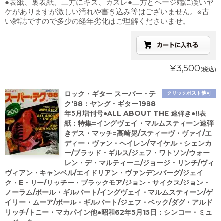
●表紙、裏表紙、三方にキズ、カスレ●三方とページ端に淡いヤ
ケがありますが激しい汚れや書き込み等はございません。※古
い雑誌ですので多少の経年劣化はご理解くださいませ。
¥3,500
(税込)
ロック・ギター スーパー・テ
クリックポスト他可
ク'88：ヤング・ギター1988
年5月増刊号●ALL ABOUT THE 速弾き●!!表
紙：特集=イングヴェイ・マルムスティーン速弾
きデス・マッチ=高崎晃/スティーヴ・ヴァイ/エ
ディー・ヴァン・ヘイレン/マイケル・シェンカ
ー/ブラッド・ギルス/ジェフ・ワトソン/ウォー
レン・デ・マルティーニ/ジョージ・リンチ/ヴィ
ヴィアン・キャンベル/エイドリアン・ヴァンデンバーグ/ジェイ
ク・E・リー/リッチー・ブラックモア/ジョン・サイクス/ジョン・
ノーラム/ポール・ギルバート/イングヴェイ・マルムスティーン/ゲ
イリー・ムーア/ポール・ギルバート/ジェフ・ベック/ダグ・アルド
リッチ/トニー・マカパイン他●昭和62年5月15日：シンコー・ミュ