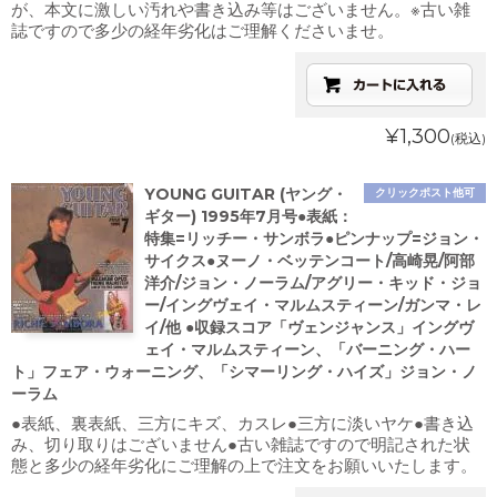
が、本文に激しい汚れや書き込み等はございません。※古い雑
誌ですので多少の経年劣化はご理解くださいませ。
¥1,300
(税込)
YOUNG GUITAR (ヤング・
クリックポスト他可
ギター) 1995年7月号●表紙：
特集=リッチー・サンボラ●ピンナップ=ジョン・
サイクス●ヌーノ・ベッテンコート/高崎晃/阿部
洋介/ジョン・ノーラム/アグリー・キッド・ジョ
ー/イングヴェイ・マルムスティーン/ガンマ・レ
イ/他 ●収録スコア「ヴェンジャンス」イングヴ
ェイ・マルムスティーン、「バーニング・ハー
ト」フェア・ウォーニング、「シマーリング・ハイズ」ジョン・ノ
ーラム
●表紙、裏表紙、三方にキズ、カスレ●三方に淡いヤケ●書き込
み、切り取りはございません●古い雑誌ですので明記された状
態と多少の経年劣化にご理解の上で注文をお願いいたします。