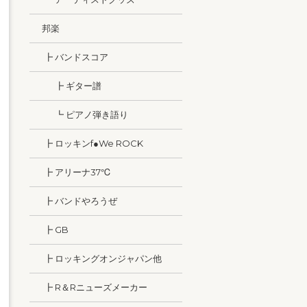
邦楽
┣ バンドスコア
┣ ギター譜
┗ ピアノ弾き語り
┣ ロッキンf●We ROCK
┣ アリーナ37℃
┣ バンドやろうぜ
┣ GB
┣ ロッキングオンジャパン他
┣ R＆Rニューズメーカー