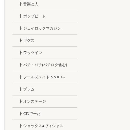
┣ 音楽と人
┣ ポップビート
┣ ジェイロックマガジン
┣ ギグス
┣ ワッツイン
┣ パチ・パチ(パチロク含む)
┣ フールズメイト No.101～
┣ プラム
┣ オンステージ
┣ CDでーた
┣ ショックス●ヴィシャス