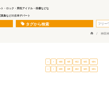
ルト・ロック・男性アイドル・俳優などな
写真集などの古本デパート
タグから検索
神田
«
<
480
481
482
483
484
«
<
480
481
482
483
484