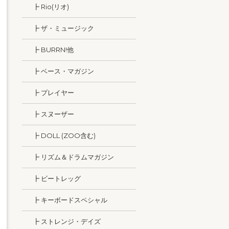
┣ Rio(リオ)
┣ ザ・ミュージック
┣ BURRN!他
┣ ベース・マガジン
┣ プレイヤー
┣ スヌーザー
┣ DOLL (ZOO含む)
┣ リズム＆ドラムマガジン
┣ ビートレッグ
┣ キーボードスペシャル
┣ ストレンジ・デイズ