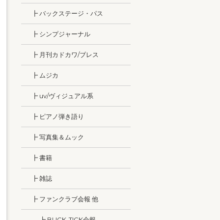
┣ バックステージ・パス
┣ シンプジャーナル
┣ 月刊カドカワ/ブレス
┣ ムジカ
┣ uv/ヴィジュアル系
┣ ピアノ弾き語り
┣ 写真集＆ムック
┣ 書籍
┣ 雑誌
┣ ファンクラブ会報 他
┣ BUCK-TICK会報