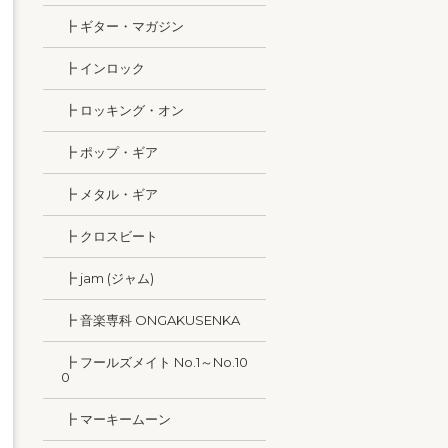
┣ ギター・マガジン
┣ インロック
┣ ロッキング・オン
┣ ポップ・ギア
┣ メタル・ギア
┣ クロスビート
┣ jam (ジャム)
┣ 音楽専科 ONGAKUSENKA
┣ フールズメイト No.1～No.10
0
┣ マーキームーン