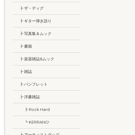
┣ ザ・ディグ
┣ ギター弾き語り
┣ 写真集＆ムック
┣ 書籍
┣ 楽器雑誌&ムック
┣ 雑誌
┣ パンフレット
┣ 洋書雑誌
┣ Rock Hard
┗ KERRANG!
┗ アーティストグッズ