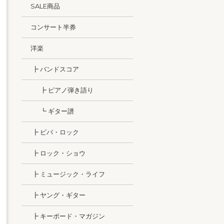
SALE商品
コンサート半券
洋楽
┣ バンドスコア
┣ ピアノ弾き語り
┗ ギター譜
┣ ビバ・ロック
┣ ロック・ショウ
┣ ミュージック・ライフ
┣ ヤング・ギター
┣ キーボード・マガジン